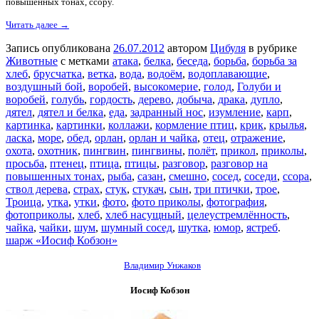
повышенных тонах, ссору.
Читать далее →
Запись опубликована
26.07.2012
автором
Цибуля
в рубрике
Животные
с метками
атака
,
белка
,
беседа
,
борьба
,
борьба за
хлеб
,
брусчатка
,
ветка
,
вода
,
водоём
,
водоплавающие
,
воздушный бой
,
воробей
,
высокомерие
,
голод
,
Голуби и
воробей
,
голубь
,
гордость
,
дерево
,
добыча
,
драка
,
дупло
,
дятел
,
дятел и белка
,
еда
,
задранный нос
,
изумление
,
карп
,
картинка
,
картинки
,
коллажи
,
кормление птиц
,
крик
,
крылья
,
ласка
,
море
,
обед
,
орлан
,
орлан и чайка
,
отец
,
отражение
,
охота
,
охотник
,
пингвин
,
пингвины
,
полёт
,
прикол
,
приколы
,
просьба
,
птенец
,
птица
,
птицы
,
разговор
,
разговор на
повышенных тонах
,
рыба
,
сазан
,
смешно
,
сосед
,
соседи
,
ссора
,
ствол дерева
,
страх
,
стук
,
стукач
,
сын
,
три птички
,
трое
,
Троица
,
утка
,
утки
,
фото
,
фото приколы
,
фотография
,
фотоприколы
,
хлеб
,
хлеб насущный
,
целеустремлённость
,
чайка
,
чайки
,
шум
,
шумный сосед
,
шутка
,
юмор
,
ястреб
.
шарж «Иосиф Кобзон»
Владимир Унжаков
Иосиф Кобзон