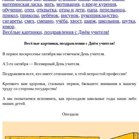
материнская ласка
,
мать
,
мотивация
,
о вреде курения
,
обучение
,
отец
,
открытка
,
отцы и дети
,
папа
,
пепельница
,
прикол
,
приколы
,
ребёнок
,
рисунок
,
рукоприкладство
,
сигареты
,
смех
,
смешно
,
учёба
,
хвост
,
шарж
,
школьник
,
шутка
,
юмор
.
Весёлые картинки, поздравления с Днём учителя!
Весёлые картинки, поздравления с Днём учителя!
В первое воскресенье октября мы отмечаем День учителя.
А 5-го октября — Всемирный День учителя.
Поздравляем всех, кто имеет отношение, к этой непростой профессии!
Крепкого вам здоровья, стальных нервов, б
о
льшего внимания к вашему
труду со стороны государства!
А мы попытаемся вспомнить, как проходили школьные годы наши либо
наших детей.
Опоздала