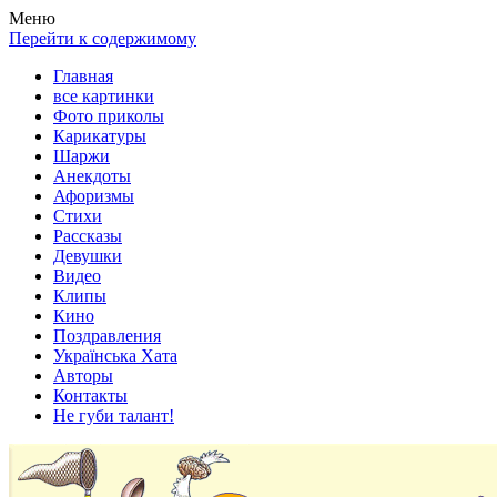
Весела хата — прикольные картинки, смешные истории,
Покажем всем ваши фото приколы, карикатуры, шаржи, стихи,
Меню
клипы!
рассказы, видео и песни!
Перейти к содержимому
Главная
все картинки
Фото приколы
Карикатуры
Шаржи
Анекдоты
Афоризмы
Стихи
Рассказы
Девушки
Видео
Клипы
Кино
Поздравления
Українська Хата
Авторы
Контакты
Не губи талант!