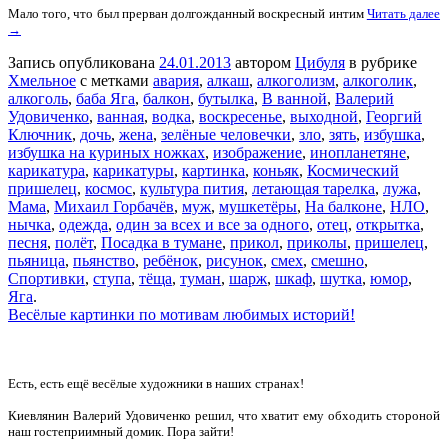
Мало того, что был прерван долгожданный воскресный интим
Читать далее
→
Запись опубликована
24.01.2013
автором
Цибуля
в рубрике
Хмельное
с метками
авария
,
алкаш
,
алкоголизм
,
алкоголик
,
алкоголь
,
баба Яга
,
балкон
,
бутылка
,
В ванной
,
Валерий
Удовиченко
,
ванная
,
водка
,
воскресенье
,
выходной
,
Георгий
Ключник
,
дочь
,
жена
,
зелёные человечки
,
зло
,
зять
,
избушка
,
избушка на куриных ножках
,
изображение
,
инопланетяне
,
карикатура
,
карикатуры
,
картинка
,
коньяк
,
Космический
пришелец
,
космос
,
культура пития
,
летающая тарелка
,
лужа
,
Мама
,
Михаил Горбачёв
,
муж
,
мушкетёры
,
На балконе
,
НЛО
,
нычка
,
одежда
,
один за всех и все за одного
,
отец
,
открытка
,
песня
,
полёт
,
Посадка в тумане
,
прикол
,
приколы
,
пришелец
,
пьяница
,
пьянство
,
ребёнок
,
рисунок
,
смех
,
смешно
,
Спортивки
,
ступа
,
тёща
,
туман
,
шарж
,
шкаф
,
шутка
,
юмор
,
Яга
.
Весёлые картинки по мотивам любимых историй!
Есть, есть ещё весёлые художники в наших странах!
Киевлянин Валерий Удовиченко решил, что хватит ему обходить стороной
наш гостеприимный домик. Пора зайти!