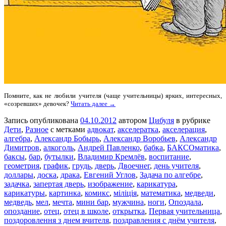
Помните, как не любили учителя (чаще учительницы) ярких, интересных,
«созревших» девочек?
Читать далее →
Запись опубликована
04.10.2012
автором
Цибуля
в рубрике
Дети
,
Разное
с метками
адвокат
,
акселератка
,
акселерация
,
алгебра
,
Александр Бобырь
,
Александр Воробьев
,
Александр
Димитров
,
алкоголь
,
Андрей Павленко
,
бабка
,
БАКСОматика
,
баксы
,
бар
,
бутылки
,
Владимир Кремлёв
,
воспитание
,
геометрия
,
график
,
грудь
,
дверь
,
Двоечнег
,
день учителя
,
доллары
,
доска
,
драка
,
Евгений Углов
,
Задача по алгебре
,
задачка
,
запертая дверь
,
изображение
,
карикатура
,
карикатуры
,
картинка
,
комикс
,
міліція
,
математика
,
медведи
,
медведь
,
мел
,
мечта
,
мини бар
,
мужчина
,
ноги
,
Опоздала
,
опоздание
,
отец
,
отец в школе
,
открытка
,
Первая учительница
,
поздоровлення з днем вчителя
,
поздравления с днём учителя
,