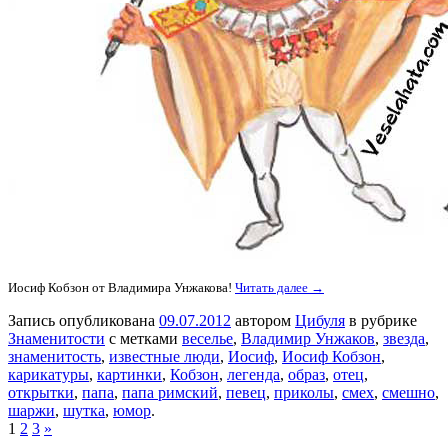
Иосиф Кобзон от Владимира Унжакова!
Читать далее →
Запись опубликована
09.07.2012
автором
Цибуля
в рубрике
Знаменитости
с метками
веселье
,
Владимир Унжаков
,
звезда
,
знаменитость
,
известные люди
,
Иосиф
,
Иосиф Кобзон
,
карикатуры
,
картинки
,
Кобзон
,
легенда
,
образ
,
отец
,
открытки
,
папа
,
папа римский
,
певец
,
приколы
,
смех
,
смешно
,
шаржи
,
шутка
,
юмор
.
1
2
3
»