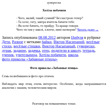
гумореска
Хотіла побачити
- Чого, малий, такий сумний? Без настрою тепер?
- Та хоче, тату, завтра вчитель бачити тебе.
- Як хоче бачить, то прийду. Та краще говори.
Чого ти там у школі, хлопче, нині натворив?
Читать далее →
Запись опубликована
08.08.2012
автором
Цибуля
в рубрике
Дети
,
Разное
с метками
байки
,
Віктор Насипаний
,
весёлые
стихи
,
весёлые стишки
,
Виктор Насыпаный
,
гуморески
,
дурак
,
задание
,
задачка
,
отец
,
родители в школу
,
тетрадь
,
ученик
,
учительница
,
Хотіла побачити
,
школа
.
фото приколы «Забавные птицы»
Фото приколы «Забавные птицы»
Семь полюбившихся фото про птичек.
Наблюдать мир птиц очень интересно. Особенно, когда напрашиваются
аналогии с нашим, человеческим миром.
Разговор на повышенных тонах