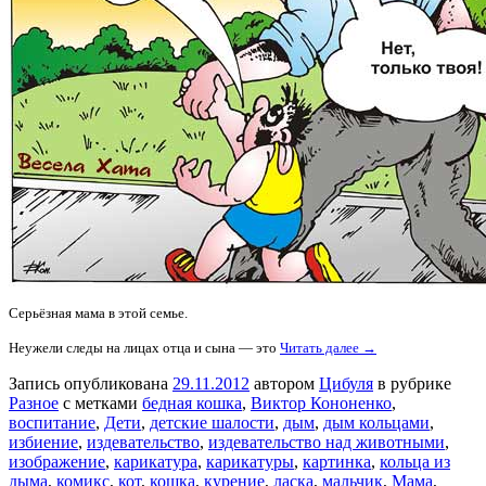
Серьёзная мама в этой семье.
Неужели следы на лицах отца и сына — это
Читать далее →
Запись опубликована
29.11.2012
автором
Цибуля
в рубрике
Разное
с метками
бедная кошка
,
Виктор Кононенко
,
воспитание
,
Дети
,
детские шалости
,
дым
,
дым кольцами
,
избиение
,
издевательство
,
издевательство над животными
,
изображение
,
карикатура
,
карикатуры
,
картинка
,
кольца из
дыма
,
комикс
,
кот
,
кошка
,
курение
,
ласка
,
мальчик
,
Мама
,