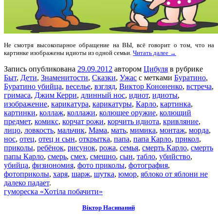
Не смотря высокопарное обращение на ВЫ, всё говорит о том, что на
картинке изображены идиоты из одной семьи.
Читать далее →
Запись опубликована
29.09.2012
автором
Цибуля
в рубрике
Быт
,
Дети
,
Знаменитости
,
Сказки
,
Ужас
с метками
Буратино
,
Буратино убийца
,
веселье
,
взгляд
,
Виктор Кононенко
,
встреча
,
гримаса
,
Джим Керри
,
длинный нос
,
идиот
,
идиоты
,
изображение
,
карикатура
,
карикатуры
,
Карло
,
картинка
,
картинки
,
коллаж
,
коллажи
,
колющее оружие
,
колющий
предмет
,
комикс
,
корчат рожи
,
корчить идиота
,
кривляние
,
лицо
,
ловкость
,
мальчик
,
Мама
,
мать
,
мимика
,
монтаж
,
морда
,
нос
,
отец
,
отец и сын
,
открытка
,
папа
,
папа Карло
,
прикол
,
приколы
,
ребёнок
,
рисунок
,
рожа
,
семья
,
смерть Карло
,
смерть
папы Карло
,
смерь
,
смех
,
смешно
,
сын
,
табло
,
убийство
,
убийца
,
физиономия
,
фото приколы
,
фотография
,
фотоприколы
,
харя
,
шарж
,
шутка
,
юмор
,
яблоко от яблони не
далеко падает
.
гумореска «Хотіла побачити»
Віктор Насипаний