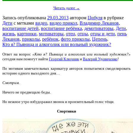
Читать далее →
Запись опубликована
29.03.2013
автором
Цибуля
в рубрике
Дети
с метками
видео
,
видео прикол
,
Владимир Леканов
,
воспитание детей
,
воспитание ребёнка
,
демотиваторы
,
Дети
,
жизнь
,
картинки
,
мотиваторы
,
отец
,
отцы
,
отцы и дети
,
пень
Леканов
,
приколы
,
ребёнок
,
фото приколы
,
Цепень
.
Кто я? Пьяница и алкоголик или вольный художник?
Ответ на вопрос
«Кто я? Пьяница и алкоголик или вольный художник?»
сегодня нам помогут найти
Георгий Ключник
и
Валерий Удовиченко
!
По мотивам замечательных карикатур авторов попытаемся смоделировать
историю одного выходного дня…
Смотрим.
Ничего не предвещало беды.
Но нежное утро взбудоражил звонок и пронзительный голос тёщи.
Спортивки