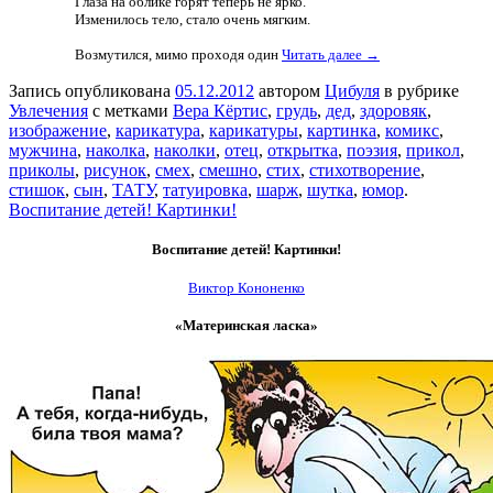
Глаза на облике горят теперь не ярко.
Изменилось тело, стало очень мягким.
Возмутился, мимо проходя один
Читать далее →
Запись опубликована
05.12.2012
автором
Цибуля
в рубрике
Увлечения
с метками
Вера Кёртис
,
грудь
,
дед
,
здоровяк
,
изображение
,
карикатура
,
карикатуры
,
картинка
,
комикс
,
мужчина
,
наколка
,
наколки
,
отец
,
открытка
,
поэзия
,
прикол
,
приколы
,
рисунок
,
смех
,
смешно
,
стих
,
стихотворение
,
стишок
,
сын
,
ТАТУ
,
татуировка
,
шарж
,
шутка
,
юмор
.
Воспитание детей! Картинки!
Воспитание детей! Картинки!
Виктор Кононенко
«Материнская ласка»