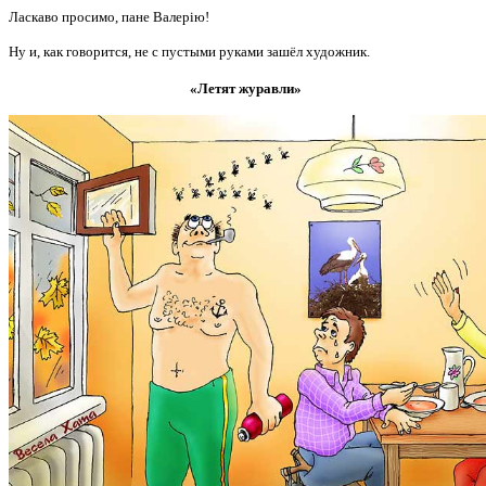
Ласкаво просимо, пане Валерію!
Ну и, как говорится, не с пустыми руками зашёл художник.
«Летят журавли»