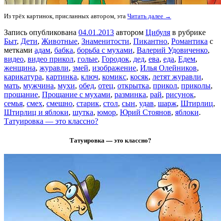
Из трёх картинок, присланных автором, эта
Читать далее →
Запись опубликована
04.01.2013
автором
Цибуля
в рубрике
Быт
,
Дети
,
Животные
,
Знаменитости
,
Пикантно
,
Романтика
с
метками
адам
,
бабка
,
борьба с мухами
,
Валерий Удовиченко
,
видео
,
видео прикол
,
голые
,
Городок
,
дед
,
ева
,
еда
,
Едем
,
женщина
,
журавли
,
змей
,
изображение
,
Илья Олейников
,
карикатура
,
картинка
,
ключ
,
комикс
,
косяк
,
летят журавли
,
мать
,
мужчина
,
мухи
,
обед
,
отец
,
открытка
,
прикол
,
приколы
,
прощание
,
Прощание с мухами
,
разминка
,
рай
,
рисунок
,
семья
,
смех
,
смешно
,
старик
,
стол
,
сын
,
удав
,
шарж
,
Штирлиц
,
Штирлиц и яблоки
,
шутка
,
юмор
,
Юрий Стоянов
,
яблоки
.
Татуировка — это классно?
Татуировка — это классно?