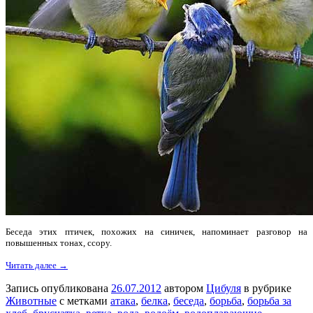
Беседа этих птичек, похожих на синичек, напоминает разговор на
повышенных тонах, ссору.
Читать далее →
Запись опубликована
26.07.2012
автором
Цибуля
в рубрике
Животные
с метками
атака
,
белка
,
беседа
,
борьба
,
борьба за