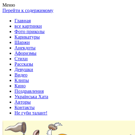
Весела хата — прикольные картинки, смешные истории,
Покажем всем ваши фото приколы, карикатуры, шаржи, стихи,
Меню
клипы!
рассказы, видео и песни!
Перейти к содержимому
Главная
все картинки
Фото приколы
Карикатуры
Шаржи
Анекдоты
Афоризмы
Стихи
Рассказы
Девушки
Видео
Клипы
Кино
Поздравления
Українська Хата
Авторы
Контакты
Не губи талант!