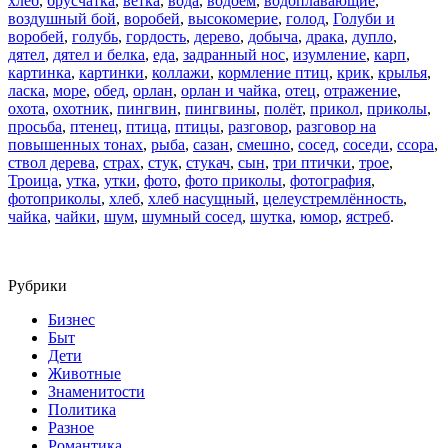
хлеб
,
брусчатка
,
ветка
,
вода
,
водоём
,
водоплавающие
,
воздушный бой
,
воробей
,
высокомерие
,
голод
,
Голуби и
воробей
,
голубь
,
гордость
,
дерево
,
добыча
,
драка
,
дупло
,
дятел
,
дятел и белка
,
еда
,
задранный нос
,
изумление
,
карп
,
картинка
,
картинки
,
коллажи
,
кормление птиц
,
крик
,
крылья
,
ласка
,
море
,
обед
,
орлан
,
орлан и чайка
,
отец
,
отражение
,
охота
,
охотник
,
пингвин
,
пингвины
,
полёт
,
прикол
,
приколы
,
просьба
,
птенец
,
птица
,
птицы
,
разговор
,
разговор на
повышенных тонах
,
рыба
,
сазан
,
смешно
,
сосед
,
соседи
,
ссора
,
ствол дерева
,
страх
,
стук
,
стукач
,
сын
,
три птички
,
трое
,
Троица
,
утка
,
утки
,
фото
,
фото приколы
,
фотография
,
фотоприколы
,
хлеб
,
хлеб насущный
,
целеустремлённость
,
чайка
,
чайки
,
шум
,
шумный сосед
,
шутка
,
юмор
,
ястреб
.
Рубрики
Бизнес
Быт
Дети
Животные
Знаменитости
Политика
Разное
Романтика