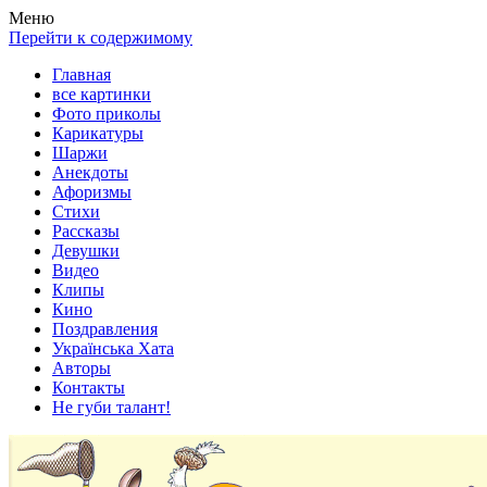
Весела хата — прикольные картинки, смешные истории, клипы
Покажем всем ваши фото приколы, карикатуры, шаржи, стихи, 
Меню
Перейти к содержимому
Главная
все картинки
Фото приколы
Карикатуры
Шаржи
Анекдоты
Афоризмы
Стихи
Рассказы
Девушки
Видео
Клипы
Кино
Поздравления
Українська Хата
Авторы
Контакты
Не губи талант!