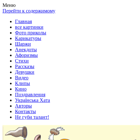
Весела хата — прикольные картинки, смешные истории,
Покажем всем ваши фото приколы, карикатуры, шаржи, стихи,
Меню
клипы!
рассказы, видео и песни!
Перейти к содержимому
Главная
все картинки
Фото приколы
Карикатуры
Шаржи
Анекдоты
Афоризмы
Стихи
Рассказы
Девушки
Видео
Клипы
Кино
Поздравления
Українська Хата
Авторы
Контакты
Не губи талант!