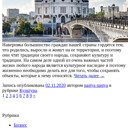
Наверняка большинство граждан нашей страны гордятся тем,
что родились, выросли и живут на ее территории, и поэтому
они чтят традиции своего народа, сохраняют культуру и
традиции. На самом деле одной из очень важных частей
жизни любого народа является культурное наследие и поэтому
жизненно необходимо делать все для того, чтобы сохранять
объекты, которые к нему относятся.
Читать далее →
Запись опубликована
02.11.2020
автором
nastya nastya
в
рубрике
Культура
.
1
2
3
4
5
6
7
8
9
»
Рубрики
Бизнес