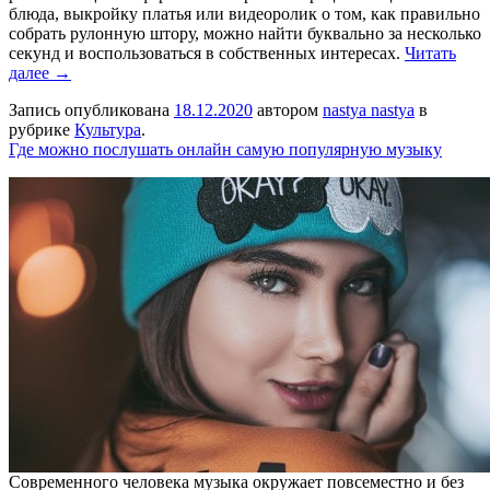
блюда, выкройку платья или видеоролик о том, как правильно
собрать рулонную штору, можно найти буквально за несколько
секунд и воспользоваться в собственных интересах.
Читать
далее →
Запись опубликована
18.12.2020
автором
nastya nastya
в
рубрике
Культура
.
Где можно послушать онлайн самую популярную музыку
Современного человека музыка окружает повсеместно и без