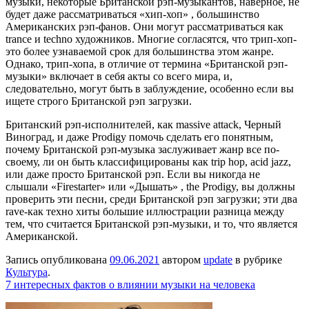
музыки, некоторые Британской рэп-музыкантов, наверное, не
будет даже рассматриваться «хип-хоп» , большинство
Американских рэп-фанов. Они могут рассматриваться как
trance и techno художников. Многие согласятся, что трип-хоп-
это более узнаваемой срок для большинства этом жанре.
Однако, трип-хопа, в отличие от термина «Британской рэп-
музыки» включает в себя акты со всего мира, и,
следовательно, могут быть в заблуждение, особенно если вы
ищете строго Британской рэп загрузки.
Британский рэп-исполнителей, как massive attack, Черный
Виноград, и даже Prodigy помочь сделать его понятным,
почему Британской рэп-музыка заслуживает жанр все по-
своему, ли он быть классифицированы как trip hop, acid jazz,
или даже просто Британской рэп. Если вы никогда не
слышали «Firestarter» или «Дышать» , the Prodigy, вы должны
проверить эти песни, среди Британской рэп загрузки; эти два
rave-как техно хиты большие иллюстрации разница между
тем, что считается Британской рэп-музыки, и то, что является
Американской.
Запись опубликована
09.06.2021
автором
update
в рубрике
Культура
.
7 интересных фактов о влиянии музыки на человека