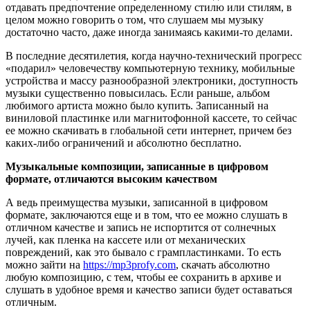
отдавать предпочтение определенному стилю или стилям, в
целом можно говорить о том, что слушаем мы музыку
достаточно часто, даже иногда занимаясь какими-то делами.
В последние десятилетия, когда научно-технический прогресс
«подарил» человечеству компьютерную технику, мобильные
устройства и массу разнообразной электроники, доступность
музыки существенно повысилась. Если раньше, альбом
любимого артиста можно было купить. Записанный на
виниловой пластинке или магнитофонной кассете, то сейчас
ее можно скачивать в глобальной сети интернет, причем без
каких-либо ограничений и абсолютно бесплатно.
Музыкальные композиции, записанные в цифровом
формате, отличаются высоким качеством
А ведь преимущества музыки, записанной в цифровом
формате, заключаются еще и в том, что ее можно слушать в
отличном качестве и запись не испортится от солнечных
лучей, как пленка на кассете или от механических
повреждений, как это бывало с грампластинками. То есть
можно зайти на
https://mp3profy.com
, скачать абсолютно
любую композицию, с тем, чтобы ее сохранить в архиве и
слушать в удобное время и качество записи будет оставаться
отличным.