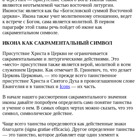
являются неотъемлемой частью восточной литургии.
Иконостас является как бы «Богословской суммой Восточной
церкви». Икона также учит молитвенному отношению, ведет
к встрече с Богом, сама является молитвой. В первом
параграфе этой главы речь пойдет об иконе как
сакраментальном символе.
ИКОНА КАК САКРАМЕНТАЛЬНЫЙ СИМВОЛ
Присутствие Христа в Церкви не ограничивается
сакраментальными и литургическими действиями. Это
«место» присутствия также является верой, молитвой и всем
служением Церкви. Как отмечает В. Гриневич, то, что делает
Церковь Церковью, — это прежде всего таинственное
присутствие Христа и Святого Духа в провозглашенном слове
Евангелия и в таинствах и
Icons
— их часть.
В начале нашего рассмотрения сакраментального значения
иконы давайте попробуем определить само понятие таинства
и учение о нем. В самых общих чертах можно сказать, что это
символ, символическое действие.
Чаще всего таинства определяются как действенные знаки
благодати (signa gratiae efficacia). Другое определение таинства
— это таинство, которое добавляет еще один элемент к