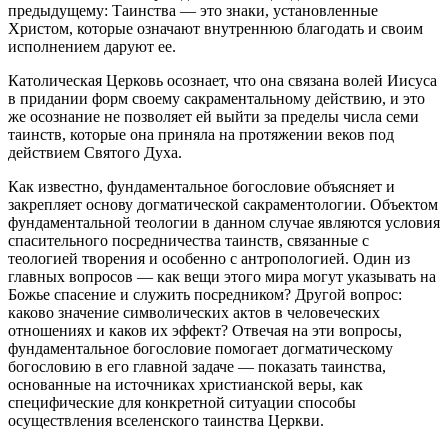
предыдущему: Таинства — это знаки, установленные
Христом, которые означают внутреннюю благодать и своим
исполнением даруют ее.
Католическая Церковь осознает, что она связана волей Иисуса
в придании форм своему сакраментальному действию, и это
же осознание не позволяет ей выйти за пределы числа семи
таинств, которые она приняла на протяжении веков под
действием Святого Духа.
Как известно, фундаментальное богословие объясняет и
закрепляет основу догматической сакраментологии. Объектом
фундаментальной теологии в данном случае являются условия
спасительного посредничества таинств, связанные с
теологией творения и особенно с антропологией. Один из
главных вопросов — как вещи этого мира могут указывать на
Божье спасение и служить посредником? Другой вопрос:
каково значение символических актов в человеческих
отношениях и каков их эффект? Отвечая на эти вопросы,
фундаментальное богословие помогает догматическому
богословию в его главной задаче — показать таинства,
основанные на источниках христианской веры, как
специфические для конкретной ситуации способы
осуществления вселенского таинства Церкви.