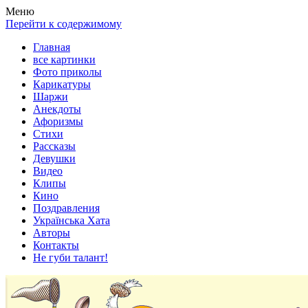
Весела хата — прикольные картинки, смешные истории,
Покажем всем ваши фото приколы, карикатуры, шаржи, стихи,
Меню
клипы!
рассказы, видео и песни!
Перейти к содержимому
Главная
все картинки
Фото приколы
Карикатуры
Шаржи
Анекдоты
Афоризмы
Стихи
Рассказы
Девушки
Видео
Клипы
Кино
Поздравления
Українська Хата
Авторы
Контакты
Не губи талант!