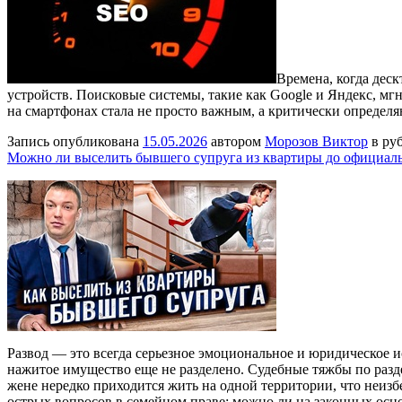
Времена, когда дес
устройств. Поисковые системы, такие как Google и Яндекс, мг
на смартфонах стала не просто важным, а критически опреде
Запись опубликована
15.05.2026
автором
Морозов Виктор
в ру
Можно ли выселить бывшего супруга из квартиры до официаль
Развод — это всегда серьезное эмоциональное и юридическое и
нажитое имущество еще не разделено. Судебные тяжбы по разд
жене нередко приходится жить на одной территории, что неиз
острых вопросов в семейном праве: можно ли на законных осн