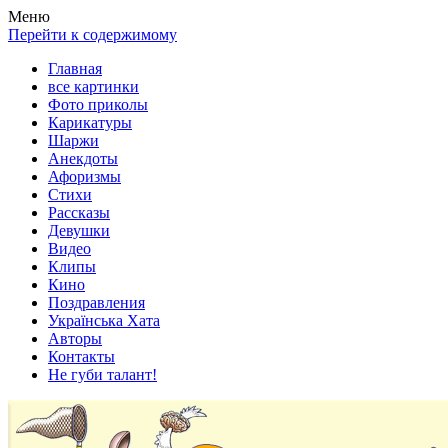
Весела хата — прикольные картинки, смешные истории, клипы
Покажем всем ваши фото приколы, карикатуры, шаржи, стихи, 
Меню
Перейти к содержимому
Главная
все картинки
Фото приколы
Карикатуры
Шаржи
Анекдоты
Афоризмы
Стихи
Рассказы
Девушки
Видео
Клипы
Кино
Поздравления
Українська Хата
Авторы
Контакты
Не губи талант!