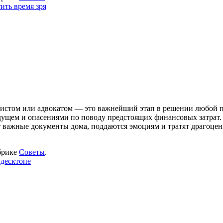
ить время зря
ристом или адвокатом — это важнейший этап в решении любой п
дущем и опасениями по поводу предстоящих финансовых затрат. 
 важные документы дома, поддаются эмоциям и тратят драгоценн
брике
Советы
.
 десктопе