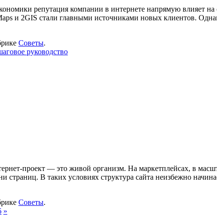
кономики репутация компании в интернете напрямую влияет на е
Maps и 2GIS стали главными источниками новых клиентов. Однак
брике
Советы
.
шаговое руководство
ернет-проект — это живой организм. На маркетплейсах, в мас
ни страниц. В таких условиях структура сайта неизбежно начина
брике
Советы
.
6
»