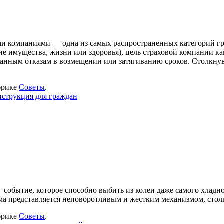
и компаниями — одна из самых распространенных категорий граж
ие имущества, жизни или здоровья), цель страховой компании 
анным отказам в возмещении или затягиванию сроков. Столкнув
брике
Советы
.
нструкция для граждан
событие, которое способно выбить из колеи даже самого хладно
ема представляется неповоротливым и жестким механизмом, сто
брике
Советы
.