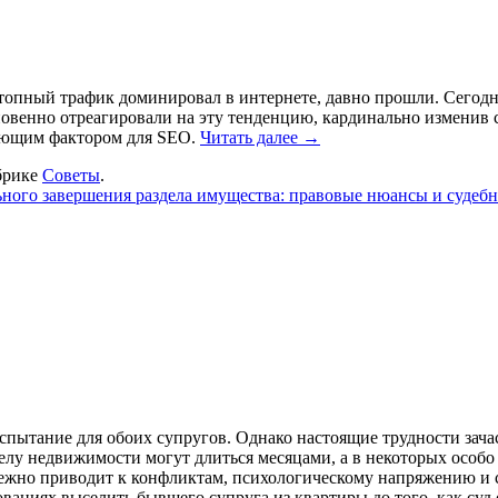
ктопный трафик доминировал в интернете, давно прошли. Сегодн
новенно отреагировали на эту тенденцию, кардинально изменив 
ляющим фактором для SEO.
Читать далее →
брике
Советы
.
ного завершения раздела имущества: правовые нюансы и судебн
спытание для обоих супругов. Однако настоящие трудности зачас
елу недвижимости могут длиться месяцами, а в некоторых особ
бежно приводит к конфликтам, психологическому напряжению и с
ованиях выселить бывшего супруга из квартиры до того, как су