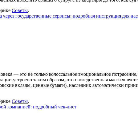
брике
Советы
.
а через государственные сервисы: подробная инструкция для на
ловека — это не только колоссальное эмоциональное потрясение,
ции устроено таким образом, что наследственная масса являетс
вские вклады, ценные бумаги), наследник автоматически приним
брике
Советы
.
овой компанией: подробный чек-лист