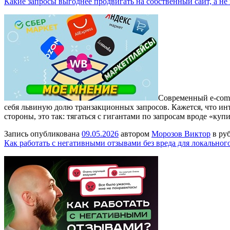
Какие запросы выгоднее продвигать на собственный сайт, а не
Современный e-comm
себя львиную долю транзакционных запросов. Кажется, что ин
стороны, это так: тягаться с гигантами по запросам вроде «ку
Запись опубликована
09.05.2026
автором
Морозов Виктор
в ру
Как работать с негативными отзывами без вреда для локальног