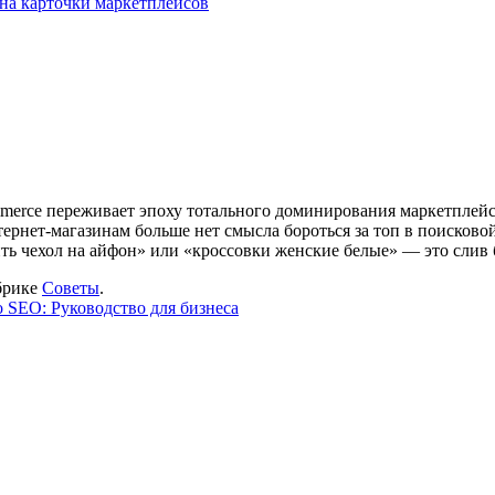
 на карточки маркетплейсов
erce переживает эпоху тотального доминирования маркетплейсов
тернет-магазинам больше нет смысла бороться за топ в поисков
пить чехол на айфон» или «кроссовки женские белые» — это слив
брике
Советы
.
о SEO: Руководство для бизнеса