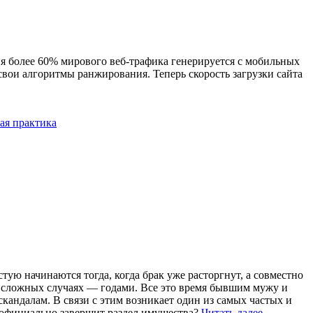
я более 60% мирового веб-трафика генерируется с мобильных
свои алгоритмы ранжирования. Теперь скорость загрузки сайта
ая практика
тую начинаются тогда, когда брак уже расторгнут, а совместно
о сложных случаях — годами. Все это время бывшим мужу и
кандалам. В связи с этим возникает один из самых частых и
д официально завершит раздел имущества?
Читать далее →