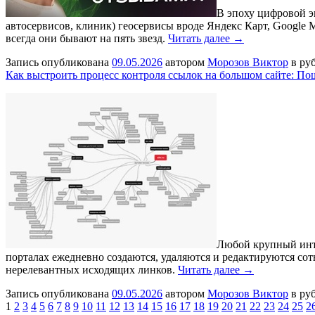
В эпоху цифровой э
автосервисов, клиник) геосервисы вроде Яндекс Карт, Google 
всегда они бывают на пять звезд.
Читать далее →
Запись опубликована
09.05.2026
автором
Морозов Виктор
в ру
Как выстроить процесс контроля ссылок на большом сайте: По
Любой крупный инт
порталах ежедневно создаются, удаляются и редактируются сот
нерелевантных исходящих линков.
Читать далее →
Запись опубликована
09.05.2026
автором
Морозов Виктор
в ру
1
2
3
4
5
6
7
8
9
10
11
12
13
14
15
16
17
18
19
20
21
22
23
24
25
2