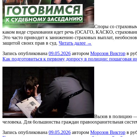
Споры со страховым
каком виде страхования идет речь (ОСАГО, КАСКО, страхован
Это часто приводит к занижению страховых выплат, необоснов
защитой своих прав в суд.
Читать далее →
Запись опубликована
09.05.2026
автором
Морозов Виктор
в ру
Как подготовиться к первому допросу в полиции: пошаговая и
Вызов в полицию — 
человека. Для большинства граждан правоохранительная сист
Запись опубликована
09.05.2026
автором
Морозов Виктор
в ру