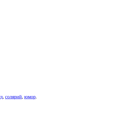
уд
,
солярий
,
юмор
.