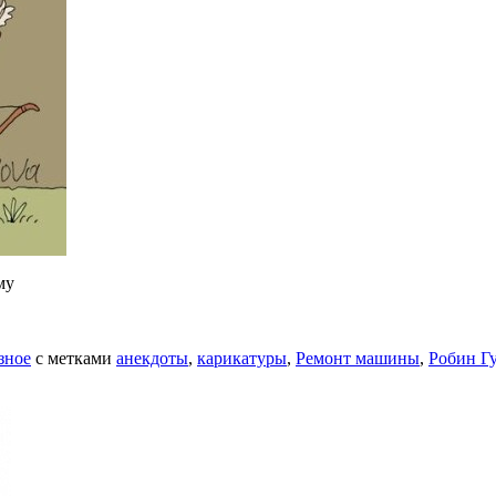
му
зное
с метками
анекдоты
,
карикатуры
,
Ремонт машины
,
Робин Г