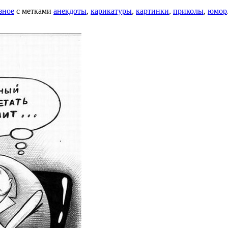
зное
с метками
анекдоты
,
карикатуры
,
картинки
,
приколы
,
юмор