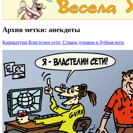
Архив метки:
анекдоты
Карикатуры Властелин сети, Страна дураков и Зубная нить