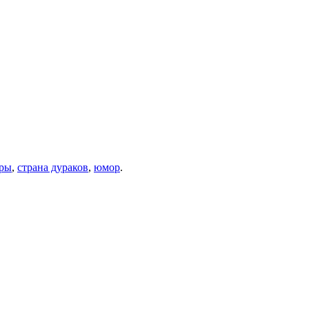
уры
,
страна дураков
,
юмор
.