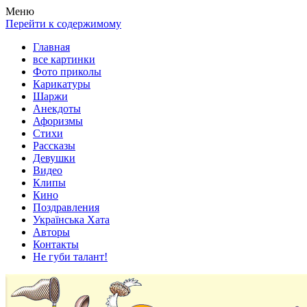
Весела хата — прикольные картинки, смешные истории, клипы
Покажем всем ваши фото приколы, карикатуры, шаржи, стихи, 
Меню
Перейти к содержимому
Главная
все картинки
Фото приколы
Карикатуры
Шаржи
Анекдоты
Афоризмы
Стихи
Рассказы
Девушки
Видео
Клипы
Кино
Поздравления
Українська Хата
Авторы
Контакты
Не губи талант!