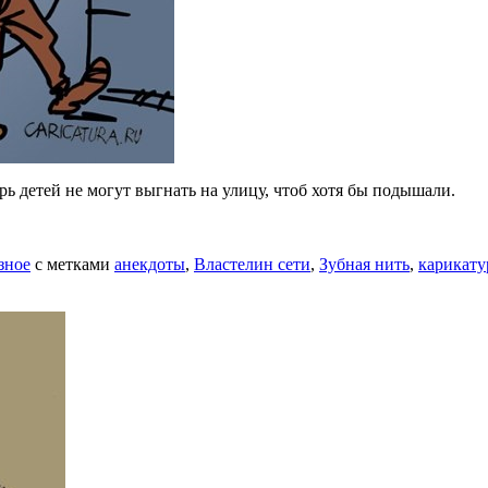
ерь детей не могут выгнать на улицу, чтоб хотя бы подышали.
зное
с метками
анекдоты
,
Властелин сети
,
Зубная нить
,
карикат