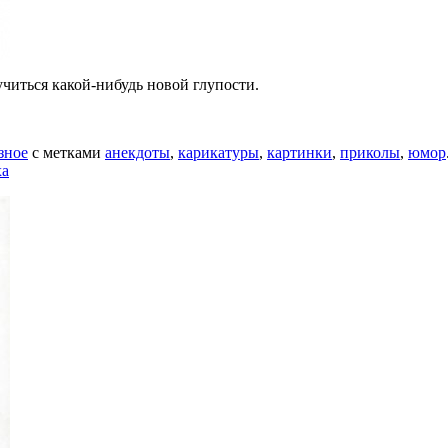
учиться какой-нибудь новой глупости.
зное
с метками
анекдоты
,
карикатуры
,
картинки
,
приколы
,
юмор
ха