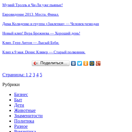
Мумий Тролль и Чи-Ли уже пьяные!
Евровидение 2013. Места. Финал.
Дима Коляденко и группа «Заклепки» — Человек-чемодан
Новый клип! Вера Брежнева — Хороший день!
Клип. Герр Антон — Лысый Бэби.
Клип к 9 мая. Dенис Клявер — Старый полковник.
Поделиться…
Страницы: 1
2
3
4
5
Рубрики
Бизнес
Быт
Дети
Животные
Знаменитости
Политика
Разное
Романтика