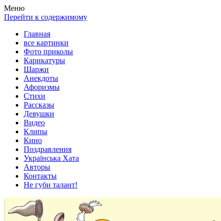
Весела хата — прикольные картинки, смешные истории,
Покажем всем ваши фото приколы, карикатуры, шаржи, стихи,
Меню
клипы!
рассказы, видео и песни!
Перейти к содержимому
Главная
все картинки
Фото приколы
Карикатуры
Шаржи
Анекдоты
Афоризмы
Стихи
Рассказы
Девушки
Видео
Клипы
Кино
Поздравления
Українська Хата
Авторы
Контакты
Не губи талант!