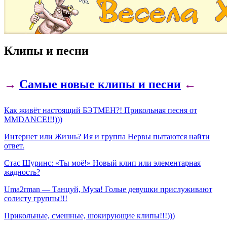
Клипы и песни
→
Самые новые клипы и песни
←
Как живёт настоящий БЭТМЕН?! Прикольная песня от
MMDANCE!!!)))
Интернет или Жизнь? Ия и группа Нервы пытаются найти
ответ.
Стас Шуринс: «Ты моё!» Новый клип или элементарная
жадность?
Uma2rman — Танцуй, Муза! Голые девушки прислуживают
солисту группы!!!
Прикольные, смешные, шокирующие клипы!!!)))