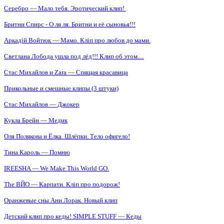
Серебро — Мало тебя. Эротический клип!
Бритни Спирс - О ля ля. Бритни и её сыновья!!!
Аркадій Войтюк — Мамо. Кліп про любов до мами.
Светлана Лобода ушла под лёд!!! Клип об этом…
Стас Михайлов и Zara — Спящая красавица
Прикольные и смешные клипы (3 штуки)
Стас Михайлов — Джокер
Кукла Брейн — Медик
Оля Полякова и Ёлка. Шлёпки. Тело офигело!
Тина Кароль — Помню
IREESHA — We Make This World GO.
The ВЙО — Карпати. Кліп про подорож!
Оранжевые сны Ани Лорак. Новый клип
Детский клип про кеды! SIMPLE STUFF — Кеды