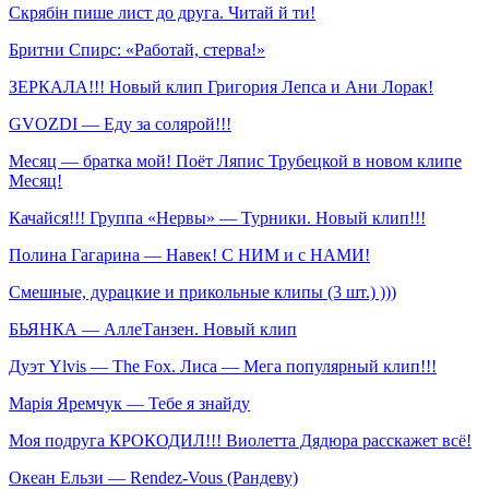
Скрябін пише лист до друга. Читай й ти!
Бритни Спирс: «Работай, стерва!»
ЗЕРКАЛА!!! Новый клип Григория Лепса и Ани Лорак!
GVOZDI — Еду за солярой!!!
Месяц — братка мой! Поёт Ляпис Трубецкой в новом клипе
Месяц!
Качайся!!! Группа «Нервы» — Турники. Новый клип!!!
Полина Гагарина — Навек! С НИМ и с НАМИ!
Смешные, дурацкие и прикольные клипы (3 шт.) )))
БЬЯНКА — АллеТанзен. Новый клип
Дуэт Ylvis — The Fox. Лиса — Мега популярный клип!!!
Марія Яремчук — Тебе я знайду
Моя подруга КРОКОДИЛ!!! Виолетта Дядюра расскажет всё!
Океан Ельзи — Rendez-Vous (Рандеву)