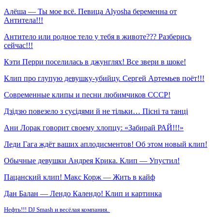
Алёша — Ты мое всё. Певица Alyosha беременна от
Антитела!!!
Антитело или родное тело у тебя в животе??? Разберись
сейчас!!!
Кэти Перри поселилась в джунглях! Все звери в шоке!
Клип про глупую девушку-убийцу. Сергей Артемьев поёт!!!
Современные клипы и песни любимчиков СССР!
Дзідзю повезело з сусідями й не тільки… Пісні та танці
Ани Лорак говорит своему хлопцу: «Забирай РАЙ!!!»
Леди Гага ждёт ваших аплодисментов! Об этом новый клип!
Обычные девушки Андрея Крика. Клип — Упустил!
Пацанский клип! Макс Корж — Жить в кайф
Дан Балан — Лендо Календо! Клип и картинка
Нефть!!! DJ Smash и весёлая компания.