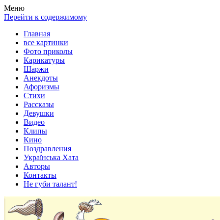
Весела хата — прикольные картинки, смешные истории, клипы
Покажем всем ваши фото приколы, карикатуры, шаржи, стихи, 
Меню
Перейти к содержимому
Главная
все картинки
Фото приколы
Карикатуры
Шаржи
Анекдоты
Афоризмы
Стихи
Рассказы
Девушки
Видео
Клипы
Кино
Поздравления
Українська Хата
Авторы
Контакты
Не губи талант!