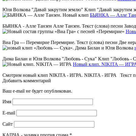
Юля Волкова "Давай закрутим землю" Клип "Давай закрутим зем
БЬЯНКА — Алле Танз
БЬЯНКА - Алле Танзен Алле Танзен. Текст (слова) песни Заводи
Новы
Виа Гра — Перемирие Перемирие. Текст (слова) песни Две нер
Дима Билан и Юля Волкова "Любовь - Сука" Клип "Любовь - Сук
Новый клип. NIKITA — ИГР
Смотрим новый клип NIKITA - ИГРА. NIKITA - ИГРА Текст песни
Добавить комментарий
Ваш e-mail не будет опубликован.
Имя
E-mail
Сайт
КАПЧА - задачка против спама
*