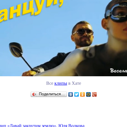
Все
клипы
в Хате
Поделиться…
лип «Давай закрутим землю». Юля Волкова