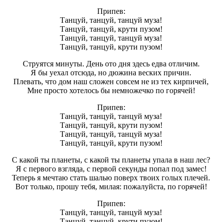
Припев:
Танцуй, танцуй, танцуй муза!
Танцуй, танцуй, крути пузом!
Танцуй, танцуй, танцуй муза!
Танцуй, танцуй, крути пузом!
Струятся минуты. День ото дня здесь едва отличим.
Я бы уехал отсюда, но дюжина веских причин.
Плевать, что дом наш сложен совсем не из тех кирпичей,
Мне просто хотелось бы немножечко по горячей!
Припев:
Танцуй, танцуй, танцуй муза!
Танцуй, танцуй, крути пузом!
Танцуй, танцуй, танцуй муза!
Танцуй, танцуй, крути пузом!
С какой ты планеты, с какой ты планеты упала в наш лес?
Я с первого взгляда, с первой секунды попал под замес!
Теперь я мечтаю стать шалью поверх твоих голых плечей.
Вот только, прошу тебя, милая: пожалуйста, по горячей!
Припев:
Танцуй, танцуй, танцуй муза!
Танцуй, танцуй, крути пузом!