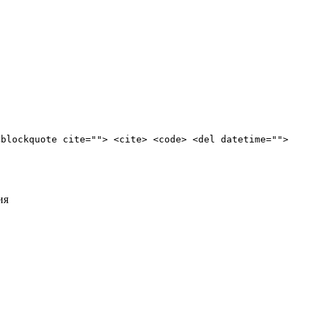
<blockquote cite=""> <cite> <code> <del datetime="">
ия