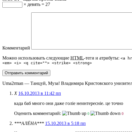
× девять = 27
Комментарий
Можно использовать следующие
HTML
-теги и атрибуты:
<a h
<em> <i> <q cite=""> <strike> <strong>
Uma2rman — Танцуй, Муза! Владимира Кристовского унизител
Х
16.10.2013 в 11:42 пп
када баб много они даже голіе неинтересніе. це точно
Оценить комментарий:
0
0
***АЛЁНА***
15.10.2013 в 5:18 пп