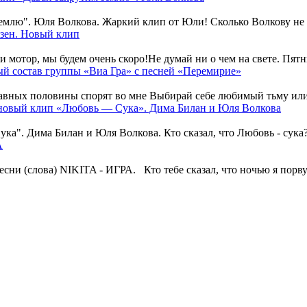
лю". Юля Волкова. Жаркий клип от Юли! Сколько Волкову не кор
ен. Новый клип
 мотор, мы будем очень скоро!Не думай ни о чем на свете. Пятниц
й состав группы «Виа Гра» с песней «Перемирие»
авных половины спорят во мне Выбирай себе любимый тьму или с
новый клип «Любовь — Сука». Дима Билан и Юля Волкова
а". Дима Билан и Юля Волкова. Кто сказал, что Любовь - сука?
А
 (слова) NIKITA - ИГРА. Кто тебе сказал, что ночью я порву т