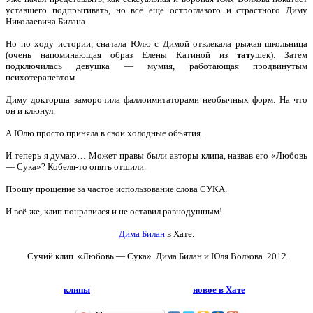
уставшего подпрыгивать, но всё ещё остроглазого и страстного Диму
Николаевича Билана.
Но по ходу истории, сначала Юлю с Димой отвлекала рыжая школьница
(очень напоминающая образ Елены Катиной из
тату
шек). Затем
подключилась девушка — мумия, работающая продвинутым
психотерапевтом.
Диму докторша заморочила фаллоимитаторами необычных форм. На что
он и клюнул.
А Юлю просто приняла в свои холодные объятия.
И теперь я думаю… Может правы были авторы клипа, назвав его «Любовь
— Сука»? Кобеля-то опять отшили.
Прошу прощение за частое использование слова СУКА.
И всё-же, клип понравился и не оставил равнодушным!
Дима Билан
в Хате.
Сучий клип. «Любовь — Сука».
Дима Билан и Юля Волкова. 2012
клипы
новое в Хате