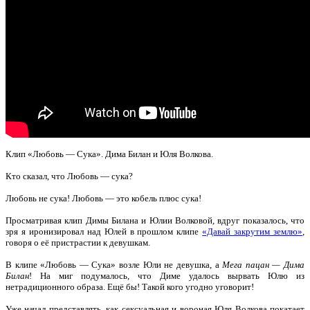
Клип «Любовь — Сука». Дима Билан и Юля Волкова.
Кто сказал, что Любовь — сука?
Любовь не сука! Любовь — это кобель плюс сука!
Просматривая клип Димы Билана и Юлии Волковой, вдруг показалось, что
зря я иронизировал над Юлей в прошлом клипе
«Давай закрутим землю»
,
говоря
о её пристрастии к девушкам.
В клипе «Любовь — Сука» возле Юли не девушка, а
Мега пацан — Дима
Билан
! На миг подумалось, что Диме удалось вырвать Юлю из
нетрадиционного образа. Ещё бы! Такой кого угодно уговорит!
Уже начал представлять, как сексуальная и вороная Юля Волкова покатает