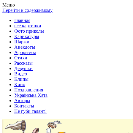
Весела хата — прикольные картинки, смешные истории,
Покажем всем ваши фото приколы, карикатуры, шаржи, стихи,
Меню
клипы!
рассказы, видео и песни!
Перейти к содержимому
Главная
все картинки
Фото приколы
Карикатуры
Шаржи
Анекдоты
Афоризмы
Стихи
Рассказы
Девушки
Видео
Клипы
Кино
Поздравления
Українська Хата
Авторы
Контакты
Не губи талант!