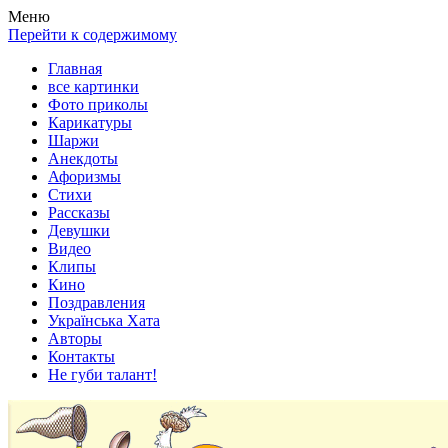
Весела хата — прикольные картинки, смешные истории, клипы
Покажем всем ваши фото приколы, карикатуры, шаржи, стихи, 
Меню
Перейти к содержимому
Главная
все картинки
Фото приколы
Карикатуры
Шаржи
Анекдоты
Афоризмы
Стихи
Рассказы
Девушки
Видео
Клипы
Кино
Поздравления
Українська Хата
Авторы
Контакты
Не губи талант!