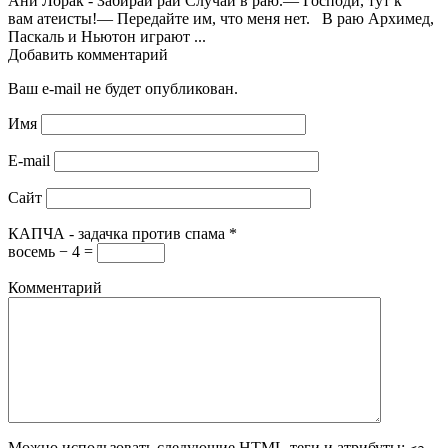
Ани Лорак - Забирай рай Случай в раю.— Господи, тут к
вам атеисты!— Передайте им, что меня нет. В раю Архимед,
Паскаль и Ньютон играют ...
Добавить комментарий
Ваш e-mail не будет опубликован.
Имя
E-mail
Сайт
КАПЧА - задачка против спама
*
восемь − 4 =
Комментарий
Можно использовать следующие
HTML
-теги и атрибуты: