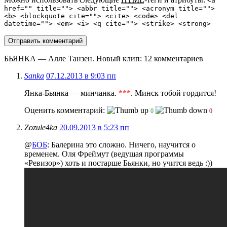
<a
href="" title=""> <abbr title=""> <acronym title="">
<b> <blockquote cite=""> <cite> <code> <del
datetime=""> <em> <i> <q cite=""> <strike> <strong>
БЬЯНКА — Алле Танзен. Новый клип
: 12 комментариев
Sanka
07.12.2013 в 9:03 пп
Янка-Бьянка — минчанка.
***
. Минск тобой гордится!
Оценить комментарий:
0
0
Zozule4ka
20.09.2013 в 5:23 пп
@
БОБ
: Балерина это сложно. Ничего, научится о
временем. Оля Фреймут (ведущая программы
«Ревизор») хоть и постарше Бьянки, но учится ведь :))