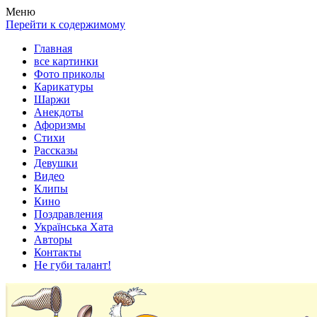
Весела хата — прикольные картинки, смешные истории,
Покажем всем ваши фото приколы, карикатуры, шаржи, стихи,
Меню
клипы!
рассказы, видео и песни!
Перейти к содержимому
Главная
все картинки
Фото приколы
Карикатуры
Шаржи
Анекдоты
Афоризмы
Стихи
Рассказы
Девушки
Видео
Клипы
Кино
Поздравления
Українська Хата
Авторы
Контакты
Не губи талант!