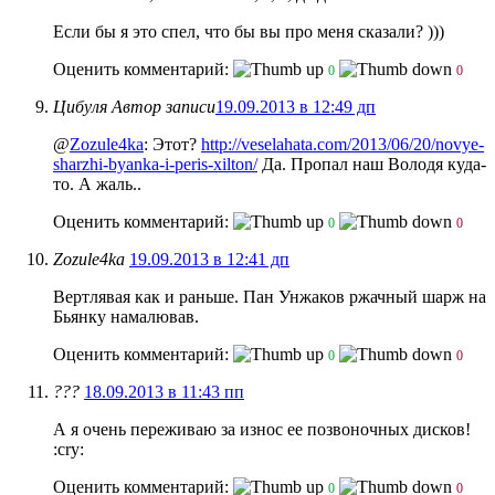
Если бы я это спел, что бы вы про меня сказали? )))
Оценить комментарий:
0
0
Цибуля
Автор записи
19.09.2013 в 12:49 дп
@
Zozule4ka
: Этот?
http://veselahata.com/2013/06/20/novye-
sharzhi-byanka-i-peris-xilton/
Да. Пропал наш Володя куда-
то. А жаль..
Оценить комментарий:
0
0
Zozule4ka
19.09.2013 в 12:41 дп
Вертлявая как и раньше. Пан Унжаков ржачный шарж на
Бьянку намалював.
Оценить комментарий:
0
0
???
18.09.2013 в 11:43 пп
А я очень переживаю за износ ее позвоночных дисков!
:cry:
Оценить комментарий:
0
0