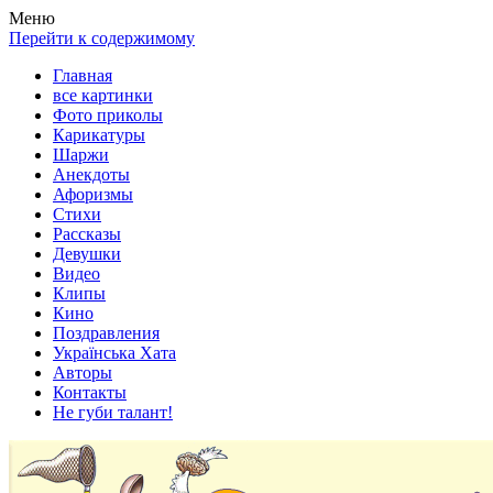
Весела хата — прикольные картинки, смешные истории,
Покажем всем ваши фото приколы, карикатуры, шаржи, стихи,
Меню
клипы!
рассказы, видео и песни!
Перейти к содержимому
Главная
все картинки
Фото приколы
Карикатуры
Шаржи
Анекдоты
Афоризмы
Стихи
Рассказы
Девушки
Видео
Клипы
Кино
Поздравления
Українська Хата
Авторы
Контакты
Не губи талант!