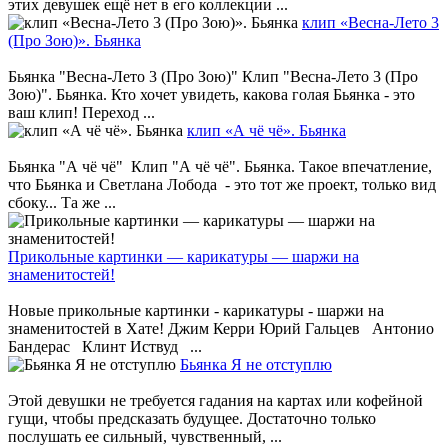
этих девушек ещё нет в его коллекции ...
клип «Весна-Лето 3
(Про Зою)». Бьянка
Бьянка "Весна-Лето 3 (Про Зою)" Клип "Весна-Лето 3 (Про
Зою)". Бьянка. Кто хочет увидеть, какова голая Бьянка - это
ваш клип! Переход ...
клип «А чё чё». Бьянка
Бьянка "А чё чё" Клип "А чё чё". Бьянка. Такое впечатление,
что Бьянка и Светлана Лобода - это тот же проект, только вид
сбоку... Та же ...
Прикольные картинки — карикатуры — шаржи на
знаменитостей!
Новые прикольные картинки - карикатуры - шаржи на
знаменитостей в Хате! Джим Керри Юрий Гальцев Антонио
Бандерас Клинт Иствуд ...
Бьянка Я не отступлю
Этой девушки не требуется гадания на картах или кофейной
гущи, чтобы предсказать будущее. Достаточно только
послушать ее сильный, чувственный, ...