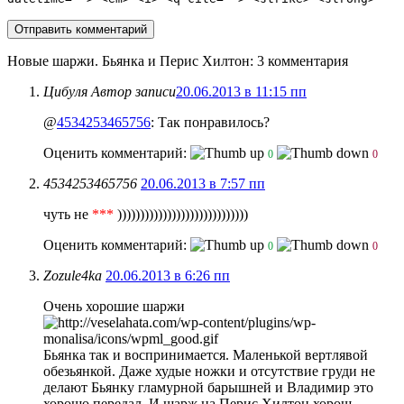
Новые шаржи. Бьянка и Перис Хилтон
: 3 комментария
Цибуля
Автор записи
20.06.2013 в 11:15 пп
@
4534253465756
: Так понравилось?
Оценить комментарий:
0
0
4534253465756
20.06.2013 в 7:57 пп
чуть не
***
)))))))))))))))))))))))))))))
Оценить комментарий:
0
0
Zozule4ka
20.06.2013 в 6:26 пп
Очень хорошие шаржи
Бьянка так и воспринимается. Маленькой вертлявой
обезьянкой. Даже худые ножки и отсутствие груди не
делают Бьянку гламурной барышней и Владимир это
хорошо передал. И шарж на Перис Хилтон хорош.