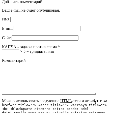
Добавить комментарий
Ваш e-mail не будет опубликован.
Имя
E-mail
Сайт
КАПЧА - задачка против спама
*
× 5 = тридцать пять
Комментарий
Можно использовать следующие
HTML
-теги и атрибуты:
<a
href="" title=""> <abbr title=""> <acronym title="">
<b> <blockquote cite=""> <cite> <code> <del
datetime=""> <em> <i> <q cite=""> <strike> <strong>