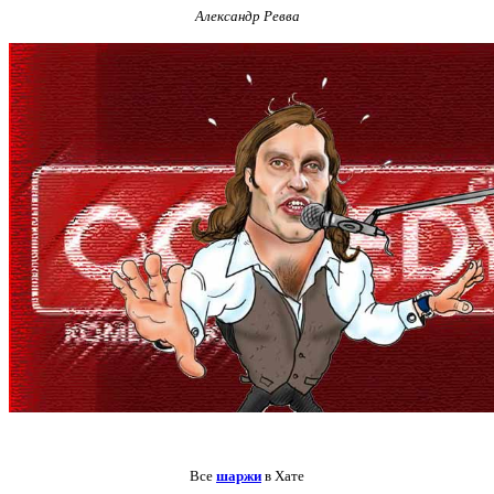
Александр Ревва
Все
шаржи
в Хате