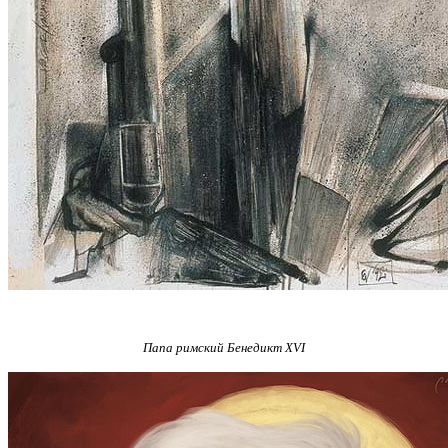
Папа римский Бенедикт XVI