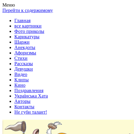
Весела хата — прикольные картинки, смешные истории,
Покажем всем ваши фото приколы, карикатуры, шаржи, стихи,
Меню
клипы!
рассказы, видео и песни!
Перейти к содержимому
Главная
все картинки
Фото приколы
Карикатуры
Шаржи
Анекдоты
Афоризмы
Стихи
Рассказы
Девушки
Видео
Клипы
Кино
Поздравления
Українська Хата
Авторы
Контакты
Не губи талант!