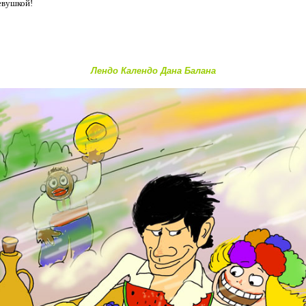
евушкой!
Лендо Календо Дана Балана