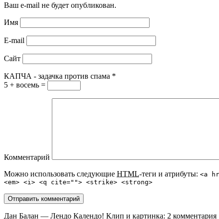
Ваш e-mail не будет опубликован.
Имя
E-mail
Сайт
КАПЧА - задачка против спама
*
5 + восемь =
Комментарий
Можно использовать следующие
HTML
-теги и атрибуты:
<a h
<em> <i> <q cite=""> <strike> <strong>
Дан Балан — Лендо Календо! Клип и картинка
: 2 комментария