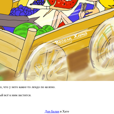
, что у него какое-то лендо по колено.
й всё к ним ластится.
Дан Балан
в Хате