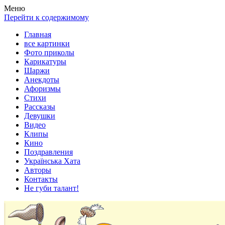
Весела хата — прикольные картинки, смешные истории, клипы
Покажем всем ваши фото приколы, карикатуры, шаржи, стихи, 
Меню
Перейти к содержимому
Главная
все картинки
Фото приколы
Карикатуры
Шаржи
Анекдоты
Афоризмы
Стихи
Рассказы
Девушки
Видео
Клипы
Кино
Поздравления
Українська Хата
Авторы
Контакты
Не губи талант!