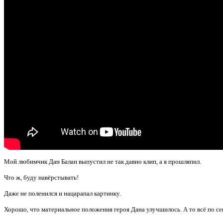
Мой любимчик Дан Балан выпустил не так
давно клип, а я
прошляпил.
Что ж, буду навёрстывать!
Даже не поленился и нацарапал картинку.
Хорошо, что материальное положения героя Дана улучшилось. А то всё по се