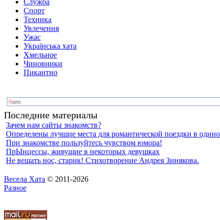
Служба
Спорт
Техника
Увлечения
Ужас
Українська хата
Хмельное
Чиновники
Пикантно
Последние материалы
Зачем нам сайты знакомств?
Определены лучшие места для романтической поездки в один
При знакомстве пользуйтесь чувством юмора!
ПрЫнцессы, живущие в некоторых девушках
Не вешать нос, старик! Стихотворение Андрея Зинякова.
Весела Хата
© 2011-2026
Разное