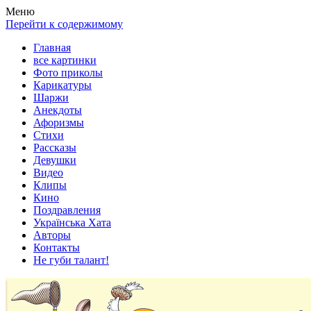
Весела хата — прикольные картинки, смешные истории, клипы
Покажем всем ваши фото приколы, карикатуры, шаржи, стихи, 
Меню
Перейти к содержимому
Главная
все картинки
Фото приколы
Карикатуры
Шаржи
Анекдоты
Афоризмы
Стихи
Рассказы
Девушки
Видео
Клипы
Кино
Поздравления
Українська Хата
Авторы
Контакты
Не губи талант!