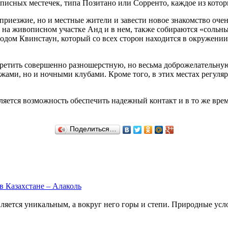
описных местечек, типа Позитано или Сорренто, каждое из кото
приезжие, но и местные жители и завести новое знакомство оче
на живописном участке Анд и в нем, также собираются «сольны
одом Квинстаун, который со всех сторон находится в окружен
третить совершенно разношерстную, но весьма доброжелательную
жами, но и ночными клубами. Кроме того, в этих местах регуля
яется возможность обеспечить надежный контакт и в то же вре
Поделиться…
в Казахстане – Алаколь
вляется уникальным, а вокруг него горы и степи. Природные усло