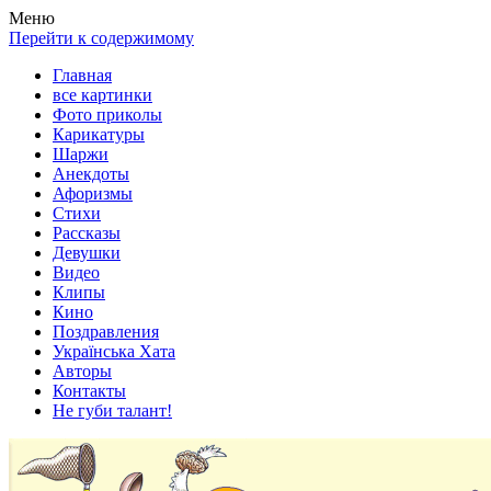
Весела хата — прикольные картинки, смешные истории,
Покажем всем ваши фото приколы, карикатуры, шаржи, стихи,
Меню
клипы!
рассказы, видео и песни!
Перейти к содержимому
Главная
все картинки
Фото приколы
Карикатуры
Шаржи
Анекдоты
Афоризмы
Стихи
Рассказы
Девушки
Видео
Клипы
Кино
Поздравления
Українська Хата
Авторы
Контакты
Не губи талант!