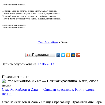
Со мною играя в покер.
Не меняй меня на вальта, иногда шесть бывает джокер.
Часто в масть добивает туза, жизнь смеётся, играя в покер.
Не меняй меня на вальта, иногда шесть бывает джокер.
Часто в масть добивает туза, жизнь смеётся, играя в покер.
Со мною играя в покер.
Со мною играя в покер.
Стас Михайлов
в Хате
Поделиться…
Запись опубликована
17.06.2013
Похожие записи:
Стас Михайлов и Zara — Спящая красавица. Клип, слова
песни.
Стас Михайлов и Zara - Спящая красавица Нравится мне Зара.