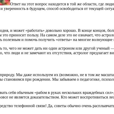
Ответ на этот вопрос находится в той же области, где люд
уверенность в будущем, способ освободиться от текущей ситуа
одня, и может «работать» довольно хорошо. В конце концов, бол
 это приносит пользу. На самом деле это не означает, что астроло
ыть полезным и помочь получить «ответы» на многие волнующие
ь то, чего не может дать ни один астроном или другой ученый 
но, что люди и не замечают их отсутствия, астролог предлагает 
природу. Мы даже используем их (возможно, не в том же масштаб
 мы становимся при рождении. Мы забываем о педагогике, психол
вовать себя обычным «рабом в руках нескольких враждебных сил
вовсе не является доказательством. Кто может воспротивиться л
к средство телефонной связи! Да, советы обычно очень расплывча