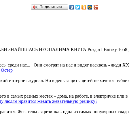
Поделиться…
КБИ ЗНАЙШЛАСЬ НЕОПАЛИМА КНИГА Розділ І Влітку 1658 року 
ь, среди нас... Они смотрят на нас и видят насквозь - люди ХХІІ 
 Остер
ий интернет журнал. Но в день защиты детей не хочется публик
о в самых разных местах – дома, на работе, в электричке или в о
у людям нравится жевать жевательную резинку?
равится. Жевательная резинка - одна из самых популярных сладост