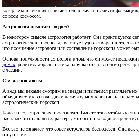
которые многие люди считают очень желанными: информацию и 
со всем космосом.
Астрология помогает людям?
В некотором смысле астрология работает. Она практикуется сег
астрологические прогнозы, чувствует удовлетворение то, что им
что посещение астролога или составление гороскопа может б
Основа популярности астролога в том, что он может предложит
домах
, религия, мораль и этика нарушаются настолько регуляр
с часами.
Связь с космосом
А ведь мы веками смотрим на звезды и пытаемся разглядеть их 
объединяем их в созвездия и даже изучаем влияние на то, кем
астрологический гороскоп.
Более того, астрология прославляет. Вместо того чтобы чувст
расплывчатый анализ характера, который проводят астрологи, 
Все это не означает, что совет астрологов бесполезен. Она ка
отсутствие.