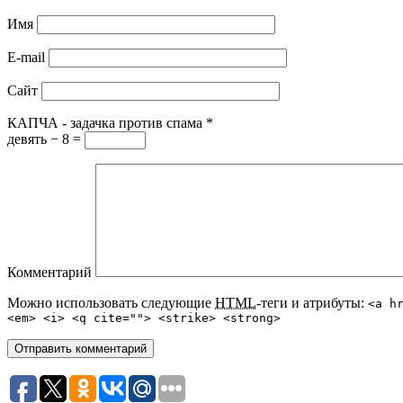
Имя
E-mail
Сайт
КАПЧА - задачка против спама
*
девять − 8 =
Комментарий
Можно использовать следующие
HTML
-теги и атрибуты:
<a h
<em> <i> <q cite=""> <strike> <strong>