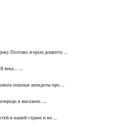
Полтава згоріла дощенту. ...
века... ...
овать пошлые анекдоты про ...
череди в магазине. ...
ей в нашей стране и во ...