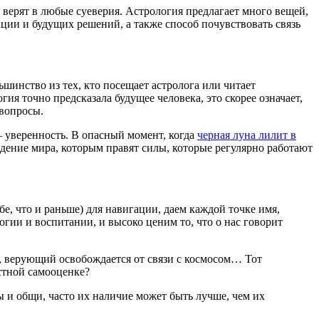
и верят в любые суеверия. Астрология предлагает много вещей,
ции и будущих решений, а также способ почувствовать связь
ьшинство из тех, кто посещает астролога или читает
гия точно предсказала будущее человека, это скорее означает,
 вопросы.
— уверенность. В опасный момент, когда
черная луна лилит в
видение мира, которым правят силы, которые регулярно работают
е, что и раньше) для навигации, даем каждой точке имя,
огии и воспитании, и высоко ценим то, что о нас говорит
», верующий освобождается от связи с космосом… Тот
естной самооценке?
ты и общи, часто их наличие может быть лучше, чем их