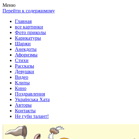
Весела хата — прикольные картинки, смешные истории, клипы
Покажем всем ваши фото приколы, карикатуры, шаржи, стихи, 
Меню
Перейти к содержимому
Главная
все картинки
Фото приколы
Карикатуры
Шаржи
Анекдоты
Афоризмы
Стихи
Рассказы
Девушки
Видео
Клипы
Кино
Поздравления
Українська Хата
Авторы
Контакты
Не губи талант!