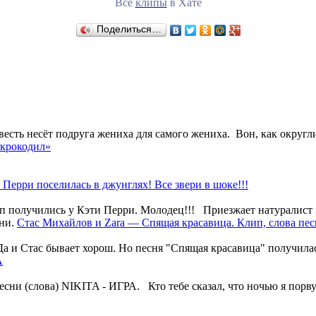
Все
клипы
в Хате
Поделиться…
ть несёт подруга жениха для самого жениха. Вон, как округлил
 крокодил»
 Перри поселилась в джунглях! Все звери в шоке!!!
ип получились у Кэти Перри. Молодец!!! Приезжает натуралист и
Стас Михайлов и Zara — Спящая красавица. Клип, слова пес
а и Стас бывает хорош. Но песня "Спящая красавица" получилась
А
 (слова) NIKITA - ИГРА. Кто тебе сказал, что ночью я порву т