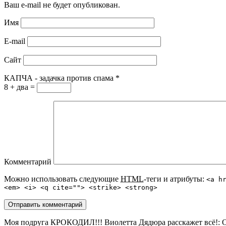
Ваш e-mail не будет опубликован.
Имя
E-mail
Сайт
КАПЧА - задачка против спама
*
8 + два =
Комментарий
Можно использовать следующие
HTML
-теги и атрибуты:
<a h
<em> <i> <q cite=""> <strike> <strong>
Моя подруга КРОКОДИЛ!!! Виолетта Дядюра расскажет всё!
: 