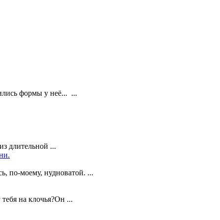
ись формы у неё... ...
з длительной ...
ни.
, по-моему, нудноватой. ...
ебя на клочья?Он ...