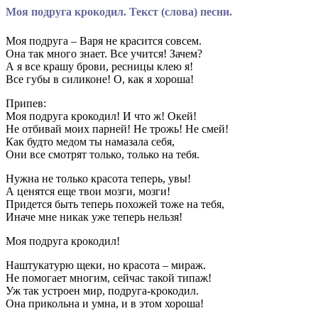
Моя подруга крокодил. Текст (слова) песни.
Моя подруга – Варя не красится совсем.
Она так много знает. Все учится! Зачем?
А я все крашу брови, ресницы клею я!
Все губы в силиконе! О, как я хороша!
Припев:
Моя подруга крокодил! И что ж! Окей!
Не отбивай моих парней! Не трожь! Не смей!
Как будто медом ты намазала себя,
Они все смотрят только, только на тебя.
Нужна не только красота теперь, увы!
А ценятся еще твои мозги, мозги!
Придется быть теперь похожей тоже на тебя,
Иначе мне никак уже теперь нельзя!
Моя подруга крокодил!
Наштукатурю щеки, но красота – мираж.
Не помогает многим, сейчас такой типаж!
Уж так устроен мир, подруга-крокодил.
Она прикольна и умна, и в этом хороша!