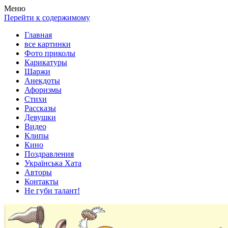
Весела хата — прикольные картинки, смешные истории, клипы
Покажем всем ваши фото приколы, карикатуры, шаржи, стихи, 
Меню
Перейти к содержимому
Главная
все картинки
Фото приколы
Карикатуры
Шаржи
Анекдоты
Афоризмы
Стихи
Рассказы
Девушки
Видео
Клипы
Кино
Поздравления
Українська Хата
Авторы
Контакты
Не губи талант!