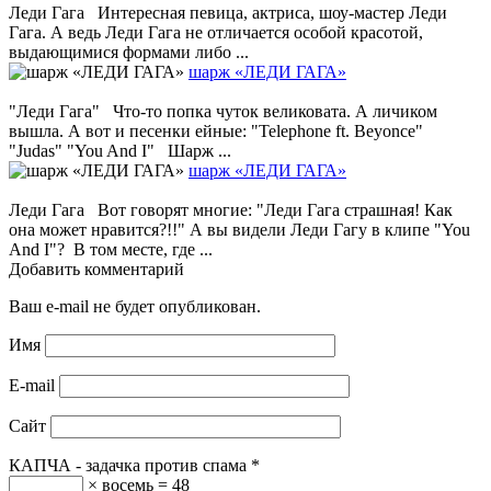
Леди Гага Интересная певица, актриса, шоу-мастер Леди
Гага. А ведь Леди Гага не отличается особой красотой,
выдающимися формами либо ...
шарж «ЛЕДИ ГАГА»
"Леди Гага" Что-то попка чуток великовата. А личиком
вышла. А вот и песенки ейные: "Telephone ft. Beyoncе"
"Judas" "You And I" Шарж ...
шарж «ЛЕДИ ГАГА»
Леди Гага Вот говорят многие: "Леди Гага страшная! Как
она может нравится?!!" А вы видели Леди Гагу в клипе "You
And I"? В том месте, где ...
Добавить комментарий
Ваш e-mail не будет опубликован.
Имя
E-mail
Сайт
КАПЧА - задачка против спама
*
× восемь = 48