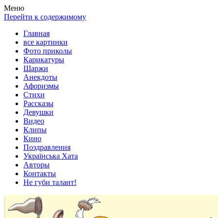
Весела хата — прикольные картинки, смешные истории,
Покажем всем ваши фото приколы, карикатуры, шаржи, стихи,
Меню
клипы!
рассказы, видео и песни!
Перейти к содержимому
Главная
все картинки
Фото приколы
Карикатуры
Шаржи
Анекдоты
Афоризмы
Стихи
Рассказы
Девушки
Видео
Клипы
Кино
Поздравления
Українська Хата
Авторы
Контакты
Не губи талант!