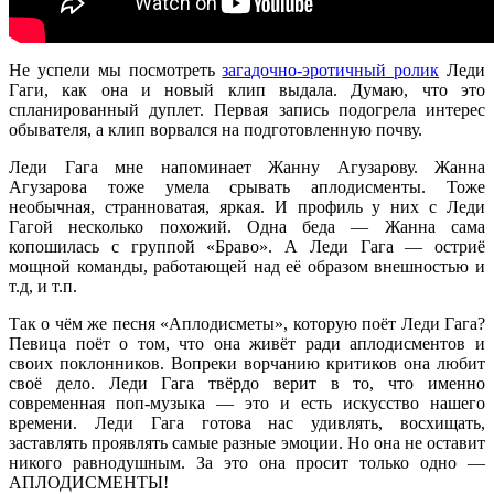
Не успели мы посмотреть
загадочно-эротичный ролик
Леди
Гаги, как она и новый клип выдала. Думаю, что это
спланированный
дуплет. Первая запись подогрела интерес
обывателя, а клип ворвался на подготовленную почву.
Леди Гага мне напоминает Жанну Агузарову. Жанна
Агузарова тоже умела срывать аплодисменты. Тоже
необычная, странноватая, яркая. И профиль у них с Леди
Гагой несколько похожий. Одна беда — Жанна сама
копошилась с группой «Браво». А Леди Гага — остриё
мощной команды, работающей над её образом внешностью и
т.д, и т.п.
Так о чём же песня «Аплодисметы», которую поёт Леди Гага?
Певица поёт о том, что она живёт ради аплодисментов и
своих поклонников. Вопреки ворчанию критиков она любит
своё дело. Леди Гага твёрдо верит в то, что именно
современная поп-музыка — это и есть искусство нашего
времени. Леди Гага готова нас удивлять, восхищать,
заставлять проявлять самые разные эмоции. Но она не оставит
никого равнодушным. За это она просит только одно —
АПЛОДИСМЕНТЫ!