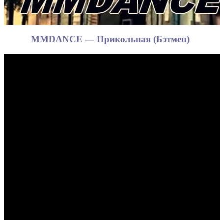
MMDANCE — Прикольная (Бэтмен)