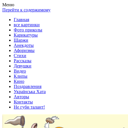
Весела хата — прикольные картинки, смешные истории,
Покажем всем ваши фото приколы, карикатуры, шаржи, стихи,
Меню
клипы!
рассказы, видео и песни!
Перейти к содержимому
Главная
все картинки
Фото приколы
Карикатуры
Шаржи
Анекдоты
Афоризмы
Стихи
Рассказы
Девушки
Видео
Клипы
Кино
Поздравления
Українська Хата
Авторы
Контакты
Не губи талант!