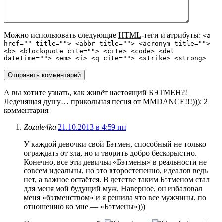
Можно использовать следующие
HTML
-теги и атрибуты:
<a
href="" title=""> <abbr title=""> <acronym title="">
<b> <blockquote cite=""> <cite> <code> <del
datetime=""> <em> <i> <q cite=""> <strike> <strong>
А вы хотите узнать, как живёт настоящий БЭТМЕН?!
Леденящая душу… прикольная песня от MMDANCE!!!)))
: 2
комментария
Zozule4ka
21.10.2013 в 4:59 пп
У каждой девочки свой Бэтмен, способный не только
ограждать от зла, но и творить добро бескорыстно.
Конечно, все эти девичьи «Бэтмены» в реальности не
совсем идеальны, но это второстепенно, идеалов ведь
нет, а важное остаётся. В детстве таким Бэтменом стал
для меня мой будущий муж. Наверное, он избаловал
меня «бэтменством» и я решила что все мужчины, по
отношению ко мне — «Бэтмены»)))