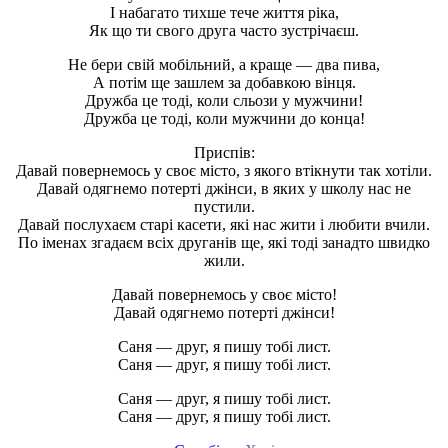
І набагато тихше тече життя ріка,
Як що ти свого друга часто зустрічаєш.
Не бери свій мобільний, а краще — два пива,
А потім ще зашлем за добавкою вінця.
Дружба це тоді, коли сльози у мужчини!
Дружба це тоді, коли мужчини до конца!
Приспів:
Давай повернемось у своє місто, з якого втікнути так хотіли.
Давай одягнемо потерті джінси, в яких у школу нас не
пустили.
Давай послухаєм старі касети, які нас жити і любити вчили.
По іменах згадаєм всіх друганів ще, які тоді занадто швидко
жили.
Давай повернемось у своє місто!
Давай одягнемо потерті джінси!
Саня — друг, я пишу тобі лист.
Саня — друг, я пишу тобі лист.
Саня — друг, я пишу тобі лист.
Саня — друг, я пишу тобі лист.