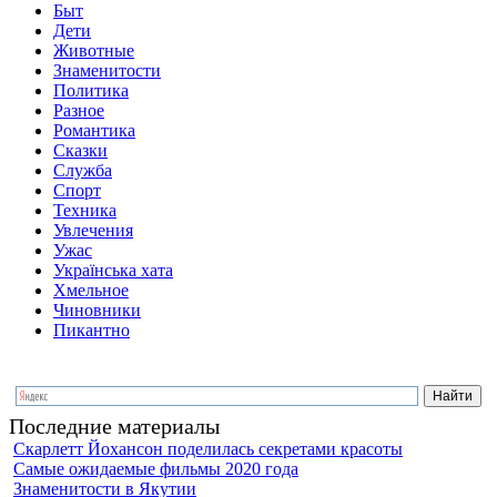
Быт
Дети
Животные
Знаменитости
Политика
Разное
Романтика
Сказки
Служба
Спорт
Техника
Увлечения
Ужас
Українська хата
Хмельное
Чиновники
Пикантно
Последние материалы
Скарлетт Йохансон поделилась секретами красоты
Самые ожидаемые фильмы 2020 года
Знаменитости в Якутии