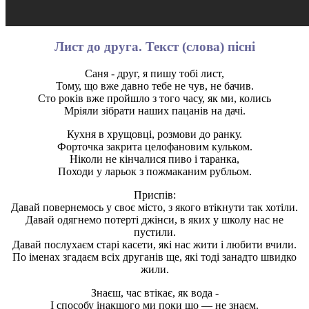
Лист до друга. Текст (слова) пісні
Саня - друг, я пишу тобі лист,
Тому, що вже давно тебе не чув, не бачив.
Сто років вже пройшло з того часу, як ми, колись
Мріяли зібрати наших пацанів на дачі.
Кухня в хрущовці, розмови до ранку.
Форточка закрита целофановим кульком.
Ніколи не кінчалися пиво і таранка,
Походи у ларьок з пожмаканим рубльом.
Приспів:
Давай повернемось у своє місто, з якого втікнути так хотіли.
Давай одягнемо потерті джінси, в яких у школу нас не
пустили.
Давай послухаєм старі касети, які нас жити і любити вчили.
По іменах згадаєм всіх друганів ще, які тоді занадто швидко
жили.
Знаєш, час втікає, як вода -
І способу інакшого ми поки що — не знаєм.