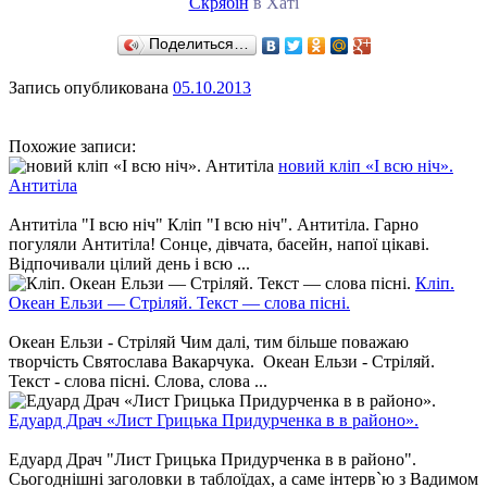
Скрябін
в Хаті
Поделиться…
Запись опубликована
05.10.2013
Похожие записи:
новий кліп «І всю ніч».
Антитіла
Антитіла "І всю ніч" Кліп "І всю ніч". Антитіла. Гарно
погуляли Антитіла! Сонце, дівчата, басейн, напої цікаві.
Відпочивали цілий день і всю ...
Кліп.
Океан Ельзи — Стріляй. Текст — слова пісні.
Океан Ельзи - Стріляй Чим далі, тим більше поважаю
творчість Святослава Вакарчука. Океан Ельзи - Стріляй.
Текст - слова пісні. Слова, слова ...
Едуард Драч «Лист Грицька Придурченка в в районо».
Едуард Драч "Лист Грицька Придурченка в в районо".
Сьогоднішні заголовки в таблоїдах, а саме інтерв`ю з Вадимом