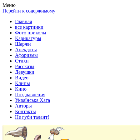
Весела хата — прикольные картинки, смешные истории,
Покажем всем ваши фото приколы, карикатуры, шаржи, стихи,
Меню
клипы!
рассказы, видео и песни!
Перейти к содержимому
Главная
все картинки
Фото приколы
Карикатуры
Шаржи
Анекдоты
Афоризмы
Стихи
Рассказы
Девушки
Видео
Клипы
Кино
Поздравления
Українська Хата
Авторы
Контакты
Не губи талант!