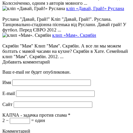
Колєсніченко, одним з авторів мовного ...
кліп «Давай, Грай!» Руслана
Руслана "Давай, Грай!" Кліп "Давай, Грай!". Руслана.
Танцювально-стадіонна пісенька від Руслани. Давай грай! У
футбол. Перед ЄВРО 2012 ...
клип «Мам». Скрябін
Скрябін "Мам" Клип "Мам". Скрябін. А все ли мы можем
болтать с мамой часами на кухне? Скрябін в Хате. Семейный
клип "Мам". Скрябін. 2012. ...
Добавить комментарий
Ваш e-mail не будет опубликован.
Имя
E-mail
Сайт
КАПЧА - задачка против спама
*
2 −
= один
Комментарий