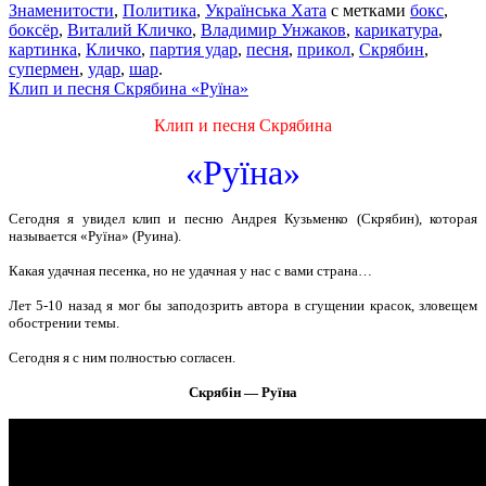
Знаменитости
,
Политика
,
Українська Хата
с метками
бокс
,
боксёр
,
Виталий Кличко
,
Владимир Унжаков
,
карикатура
,
картинка
,
Кличко
,
партия удар
,
песня
,
прикол
,
Скрябин
,
супермен
,
удар
,
шар
.
Клип и песня Скрябина «Руїна»
Клип и песня Скрябина
«Руїна»
Сегодня я увидел клип и песню Андрея Кузьменко (Скрябин), которая
называется «Руїна» (Руина).
Какая удачная песенка, но не удачная у нас с вами страна…
Лет 5-10 назад я мог бы заподозрить автора в сгущении красок, зловещем
обострении темы.
Сегодня я с ним полностью согласен.
Скрябін — Руїна