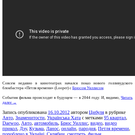
Совсем недавно в кинотеатрах начался показ нового голливудского
блокбастера «Петля времени» (Looper) с
Брюсом Уиллисом
.
События фильма происходят в будущем — в 2044 году. И, видимо,
Читать
далее →
Запись опубликована
16.10.2012
автором
Цибуля
в рубрике
Авто
,
Знаменитости
,
Українська Хата
с метками
95 квартал
,
Daewoo
,
Авто
,
автомобиль
,
Брюс Уиллис
,
видео
,
видео
прикол
,
Дэу
,
Кузьма
,
Ланос
,
онлайн
,
пародия
,
Петля времени
,
пороблено в Україні
,
Скрябин
,
смотреть
,
фильм
.