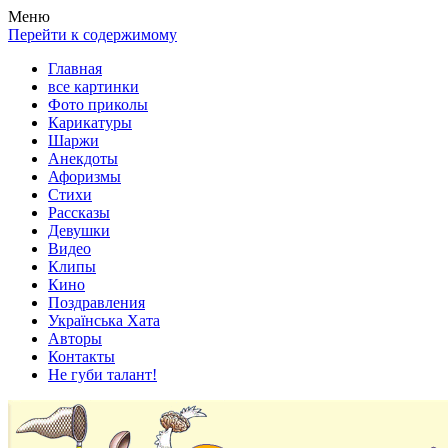
Весела хата — прикольные картинки, смешные истории,
Покажем всем ваши фото приколы, карикатуры, шаржи, стихи,
Меню
клипы!
рассказы, видео и песни!
Перейти к содержимому
Главная
все картинки
Фото приколы
Карикатуры
Шаржи
Анекдоты
Афоризмы
Стихи
Рассказы
Девушки
Видео
Клипы
Кино
Поздравления
Українська Хата
Авторы
Контакты
Не губи талант!