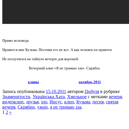
Прямо исповедь.
Нравится мне Кузьма. Песенки его не все. А как человек он приятен.
Не поскупился на тайную вечерю для корешей.
Вечерний клип «Я не тримаю зла». Скрябін.
клипы
октябрь 2011
Запись опубликована
15.10.2011
автором
Цибуля
в рубрике
Знаменитости
,
Українська Хата
,
Хмельное
с метками
вечеря
,
видеоклип
,
друзья
,
зло
,
Иисус
,
клип
,
Кузьма
,
песня
,
святая
вечеря
,
Скрябин
,
ужин
,
я не тримаю зла
.
1
2
»