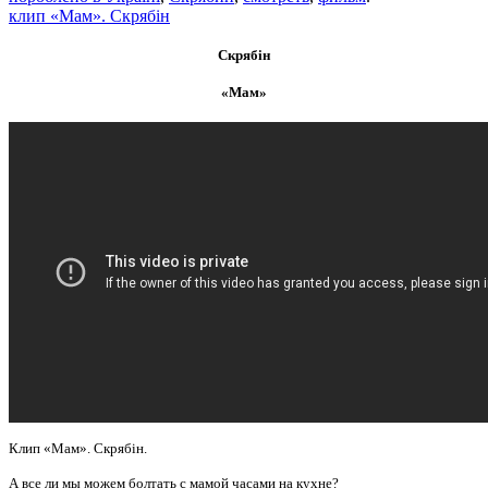
клип «Мам». Скрябін
Скрябін
«Мам»
Клип «Мам». Скрябін.
А все ли мы можем болтать с мамой часами на кухне?