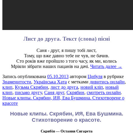
Лист до друга. Текст (слова) пісні
Саня - друг, я пишу тобі лист,
Тому, що вже давно тебе не чув, не бачив.
Сто років вже пройшло з того часу, як ми, колись
Мріяли зібрати наших пацанів на дачі.
Читать далее →
Запись опубликована
05.10.2013
автором
Цибуля
в рубрике
Знаменитости
,
Українська Хата
с метками
дивитись онлайн
,
клип
,
Кузьма Скрябин
,
лист до друга
,
новий кліп
,
новый
клип
,
письмо другу
,
Саня друг
,
Скрябин
,
смотреть онлайн
.
Новые клипы. Скрябин, ИЯ, Ева Бушмина. Стихотворене о
красоте
Новые клипы. Скрябин, ИЯ, Ева Бушмина.
Стихотворение о красоте.
Скрябін — Остання Сигарета