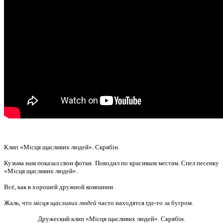
Клип «Місця щасливих людей». Скрябін.
Кузьма нам показал свои фотки. Поводил по красивым местам. Спел песенку
«Місця щасливих людей».
Всё, как в хорошей дружной компании.
Жаль, что
місця щасливих
людей
часто находятся где-то за бугром.
Дружеский клип
«Місця щасливих людей». Скрябін.