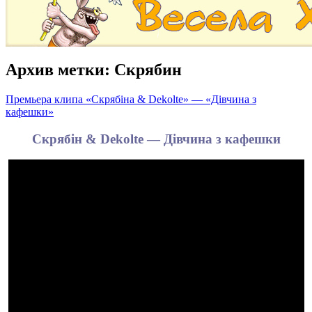
Архив метки:
Скрябин
Премьера клипа «Скрябіна & Dekolte» — «Дівчина з
кафешки»
Скрябін & Dekolte — Дівчина з кафешки