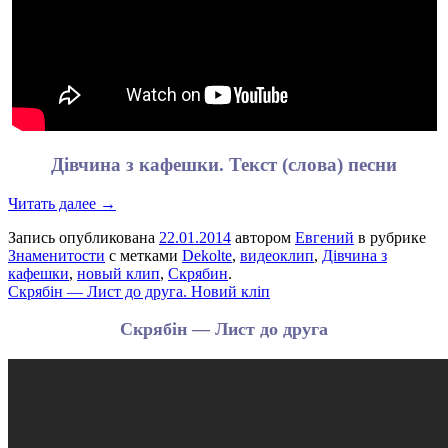
Дівчина з кафешки. Текст (слова) песни
Читать далее →
Запись опубликована
22.01.2014
автором
Евгений
в рубрике
Знаменитости
с метками
Dekolte
,
видеоклип
,
Дівчина з
кафешки
,
новый клип
,
Скрябин
.
Скрябін — Лист до друга. Новий кліп
Скрябін — Лист до друга