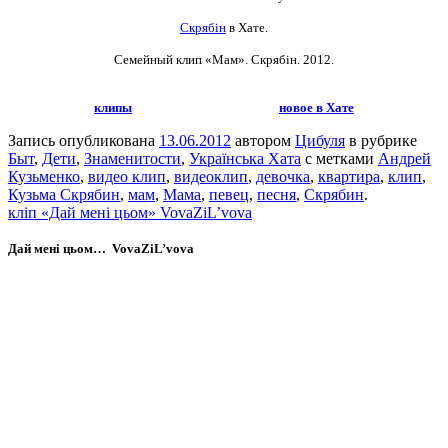
Скрябін
в Хате.
Семейный клип «Мам». Скрябін
. 2012.
клипы
новое в Хате
Запись опубликована
13.06.2012
автором
Цибуля
в рубрике
Быт
,
Дети
,
Знаменитости
,
Українська Хата
с метками
Андрей
Кузьменко
,
видео клип
,
видеоклип
,
девочка
,
квартира
,
клип
,
Кузьма Скрябин
,
мам
,
Мама
,
певец
,
песня
,
Скрябин
.
кліп «Дай мені цьом» VovaZiL’vova
Дай мені цьом… VovaZiL’vova