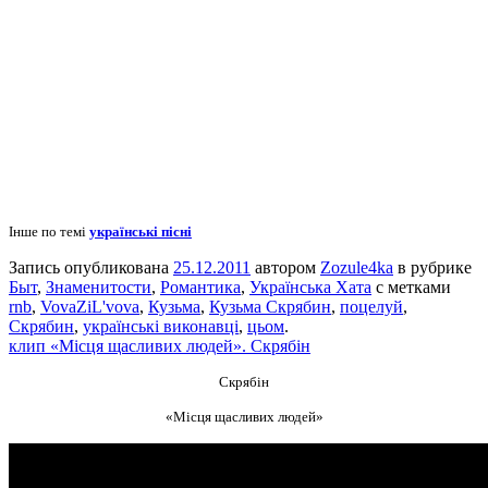
Інше по темі
українські пісні
Запись опубликована
25.12.2011
автором
Zozule4ka
в рубрике
Быт
,
Знаменитости
,
Романтика
,
Українська Хата
с метками
rnb
,
VovaZiL'vova
,
Кузьма
,
Кузьма Скрябин
,
поцелуй
,
Скрябин
,
українські виконавці
,
цьом
.
клип «Місця щасливих людей». Скрябін
Скрябін
«Місця щасливих людей»