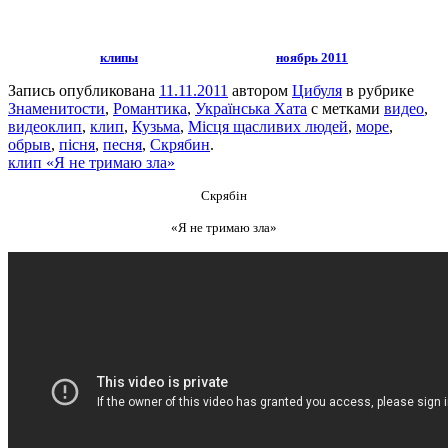
клипы
ноябрь 2011
Запись опубликована
11.11.2011
автором
Цибуля
в рубрике
Знаменитости
,
Романтика
,
Українська Хата
с метками
видео
,
видеоклип
,
клип
,
Кузьма
,
Місця щасливих людей
,
море
,
обрыв
,
пісня
,
песня
,
Скрябин
.
клип «Я не тримаю зла»
Скрябін
«Я не тримаю зла»