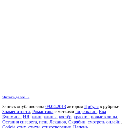
Читать далее →
Запись опубликована
09.04.2013
автором
Цибуля
в рубрике
Знаменитости
,
Романтика
с метками
видеоклип
,
Ева
Бушмина
,
ИЯ
,
клип
,
клипы
,
костёр
,
красота
,
новые клипы
,
Остання сигарета
,
пень Леканов
,
Скрябин
,
смотреть онлайн
,
Собой
,
стих
,
стихи
,
стихотворение
,
Цепень
.