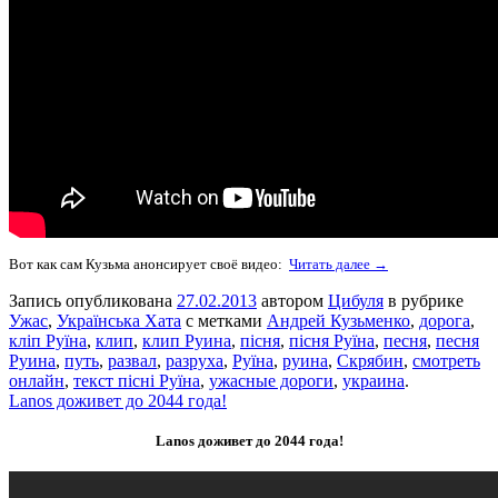
Вот как сам Кузьма анонсирует своё видео:
Читать далее →
Запись опубликована
27.02.2013
автором
Цибуля
в рубрике
Ужас
,
Українська Хата
с метками
Андрей Кузьменко
,
дорога
,
кліп Руїна
,
клип
,
клип Руина
,
пісня
,
пісня Руїна
,
песня
,
песня
Руина
,
путь
,
развал
,
разруха
,
Руїна
,
руина
,
Скрябин
,
смотреть
онлайн
,
текст пісні Руїна
,
ужасные дороги
,
украина
.
Lanos доживет до 2044 года!
Lanos доживет до 2044 года!