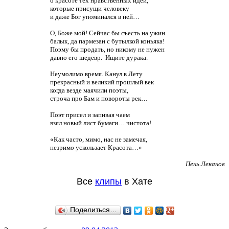
о красоте тех нравственных идей,
которые присущи человеку
и даже Бог упоминался в ней…
О, Боже мой! Сейчас бы съесть на ужин
балык, да пармезан с бутылкой коньяка!
Поэму бы продать, но никому не нужен
давно его шедевр. Ищите дурака.
Неумолимо время. Канул в Лету
прекрасный и великий прошлый век
когда везде маячили поэты,
строча про Бам и повороты рек…
Поэт присел и запивая чаем
взял новый лист бумаги… чистота!
«Как часто, мимо, нас не замечая,
незримо ускользает Красота…»
Пень Леканов
Все
клипы
в Хате
Поделиться…