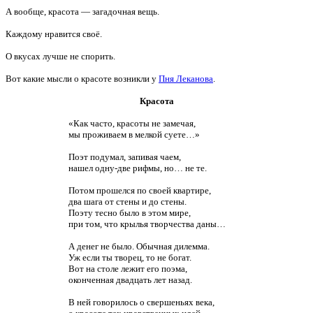
А вообще, красота — загадочная вещь.
Каждому нравится своё.
О вкусах лучше не спорить.
Вот какие мысли о красоте возникли у
Пня Леканова
.
Красота
«Как часто, красоты не замечая,
мы проживаем в мелкой суете…»
Поэт подумал, запивая чаем,
нашел одну-две рифмы, но… не те.
Потом прошелся по своей квартире,
два шага от стены и до стены.
Поэту тесно было в этом мире,
при том, что крылья творчества даны…
А денег не было. Обычная дилемма.
Уж если ты творец, то не богат.
Вот на столе лежит его поэма,
оконченная двадцать лет назад.
В ней говорилось о свершеньях века,