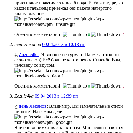
присыпают практически все блюда. В Украину редко
какой итальянец приезжал без пакета натертого
«пармаджано».
Оценить комментарий:
0
0
пень Леканов
09.04.2013 в 10:18 пп
@
Zozule4ka
: Я вообще не гурман. Пармезан только
слово знаю.)) Всё больше картошечку. Спасибо Вам,
человеку со вкусом!
Оценить комментарий:
0
0
Zozule4ka
09.04.2013 в 12:39 пп
@
пень Леканов
: Владимир, Вы замечательные стихи
пишите! На самом деле.
Я очень «примхлива» к авторам. Мне редко нравится
что либо прочитанное, а Ваши стихи очень нравятся.