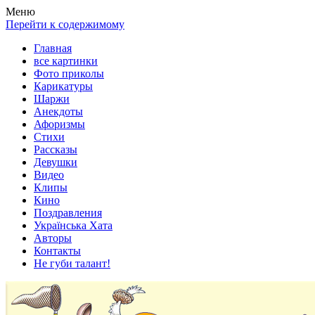
Весела хата — прикольные картинки, смешные истории,
Покажем всем ваши фото приколы, карикатуры, шаржи, стихи,
Меню
клипы!
рассказы, видео и песни!
Перейти к содержимому
Главная
все картинки
Фото приколы
Карикатуры
Шаржи
Анекдоты
Афоризмы
Стихи
Рассказы
Девушки
Видео
Клипы
Кино
Поздравления
Українська Хата
Авторы
Контакты
Не губи талант!