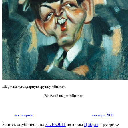
Шарж на легендарную группу «Битлз».
Весёлый шарж. «Битлз».
все шаржи
октябрь 2011
Запись опубликована
31.10.2011
автором
Цибуля
в рубрике