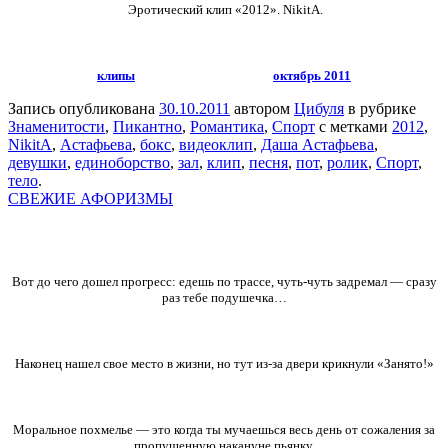
Эротический клип «2012».
NikitA.
клипы
октябрь 2011
Запись опубликована
30.10.2011
автором
Цибуля
в рубрике
Знаменитости
,
Пикантно
,
Романтика
,
Спорт
с метками
2012
,
NikitA
,
Астафьева
,
бокс
,
видеоклип
,
Даша Астафьева
,
девушки
,
единоборство
,
зал
,
клип
,
песня
,
пот
,
ролик
,
Спорт
,
тело
.
СВЕЖИЕ АФОРИЗМЫ
Вот до чего дошел прогресс: едешь по трассе, чуть-чуть задремал — сразу
раз тебе подушечка…
Наконец нашел свое место в жизни, но тут из-за двери крикнули «Занято!»
Моральное похмелье — это когда ты мучаешься весь день от сожаления за
пропущенную накануне пьянку.