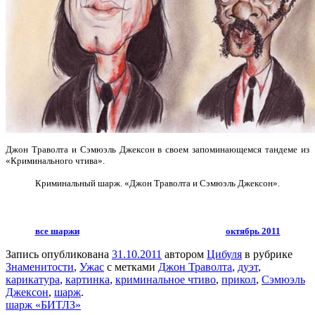
Джон Траволта и Сэмюэль Джексон в своем запоминающемся тандеме из
«Криминального чтива».
Криминальный шарж. «Джон Траволта и Сэмюэль Джексон».
все шаржи
октябрь 2011
Запись опубликована
31.10.2011
автором
Цибуля
в рубрике
Знаменитости
,
Ужас
с метками
Джон Траволта
,
дуэт
,
карикатура
,
картинка
,
криминальное чтиво
,
прикол
,
Сэмюэль
Джексон
,
шарж
.
шарж «БИТЛЗ»