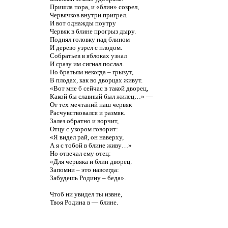
Пришла пора, и «блин» созрел,
Червячков внутри пригрел.
И вот однажды поутру
Червяк в блине прогрыз дыру.
Поднял головку над блином
И дерево узрел с плодом.
Собратьев в яблоках узнал
И сразу им сигнал послал.
Но братьям некогда – грызут,
В плодах, как во дворцах живут.
«Вот мне б сейчас в такой дворец,
Какой бы славный был жилец…» —
От тех мечтаний наш червяк
Расчувствовался и размяк.
Залез обратно и ворчит,
Отцу с укором говорит:
«Я видел рай, он наверху,
А я с тобой в блине живу…»
Но отвечал ему отец:
«Для червяка и блин дворец.
Запомни – это навсегда:
Забудешь Родину – беда».
Чтоб ни увидел ты извне,
Твоя Родина в — блине.