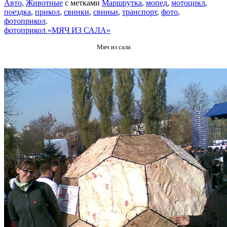
Авто
,
Животные
с метками
Маршрутка
,
мопед
,
мотоцикл
,
поездка
,
прикол
,
свинки
,
свиньи
,
транспорт
,
фото
,
фотоприкол
.
фотоприкол «МЯЧ ИЗ САЛА»
Мяч из сала