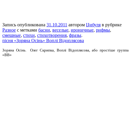
Запись опубликована
31.10.2011
автором
Цибуля
в рубрике
Разное
с метками
басни
,
веселые
,
ироничные
,
рифмы
,
смешные
,
стихи
,
стихотворения
,
фразы
.
пісня «Зоряна Осінь» Воплі Відоплясова
Зоряна Осінь. Олег Скрипка, Воплі Відоплясова, або простіше группа
«ВВ»