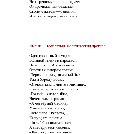
Неразрешимую, решив задачу,
От премиальных отказался.
Своим отказом — озадачил,
И вновь загадочным остался.
Лысый — волосатый. Политический прогноз.
Один известный юморист,
Большой талант и пародист.
На вопрос: « А кто за ним?
Ответил с юмором своим:
-Первый вождь, он лысый был.
Усы и бороду носил.
-Второй, как помните в картинах,
Был волосат и весь в оспинах.
-Третий – чистое яйцо,
Ничего там не росло.
- А четвёртый Леонид,
У него бровастый вид.
Шевелюра – густота,
Как у цыгана черна.
-Пятый был подслеповат,
А впереди весь лысоват.
-Шестой , болел маленько,