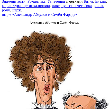
Знаменитости
,
Романтика
,
Увлечения
с метками
Битлз
,
Битлы
,
карикатура.картинка.прикол
,
ливерпульская четвёрка
,
рок-н-
ролл
,
шарж
.
шарж «Александр Абдулов и Семён Фарада»
Александр Абдулов и Семён Фарада