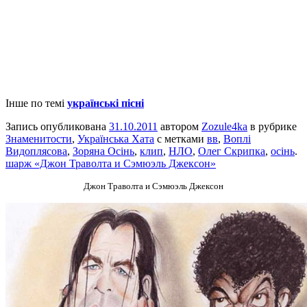
Інше по темі
українські пісні
Запись опубликована
31.10.2011
автором
Zozule4ka
в рубрике
Знаменитости
,
Українська Хата
с метками
вв
,
Воплі
Видоплясова
,
Зоряна Осінь
,
клип
,
НЛО
,
Олег Скрипка
,
осінь
.
шарж «Джон Траволта и Сэмюэль Джексон»
Джон Траволта и Сэмюэль Джексон