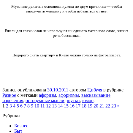
Мужчине деньги, в основном, нужны по двум причинам — чтобы
заполучить женщину и чтобы избавиться от нее.
Ежели для связки слов не используют ни единого матерного слова, значит
речь бессвязная.
Недорого снять квартиру в Киеве можно только на фотоаппарат.
Запись опубликована
30.10.2011
автором
Цибуля
в рубрике
Разное
с метками
афоризм
,
афоризмы
,
высказывание
,
изречения
,
остроумные мысли
,
шутки
,
юмор
.
1
2
3
4
5
6
7
8
9
10
11
12
13
14
15
16
17
18
19
20
21
22
23
»
Рубрики
Бизнес
Быт