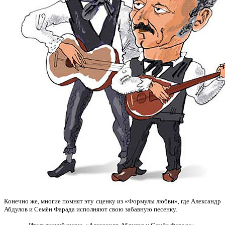
Конечно же, многие помнят эту сценку из «Формулы любви», где Александр
Абдулов и Семён Фарада исполняют свою забавную песенку.