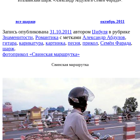
Итальянский шарж. «Александр Абдулов и Семён Фарада».
все шаржи
октябрь 2011
Запись опубликована
31.10.2011
автором
Цибуля
в рубрике
Знаменитости
,
Романтика
с метками
Александр Абдулов
,
гитара
,
карикатура
,
картинка
,
песня
,
прикол
,
Семён Фарада
,
шарж
.
фотоприкол «Свинская маршрутка»
Свинская маршрутка