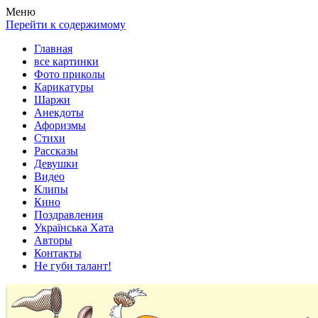
Весела хата — прикольные картинки, смешные истории,
Покажем всем ваши фото приколы, карикатуры, шаржи, стихи,
Меню
клипы!
рассказы, видео и песни!
Перейти к содержимому
Главная
все картинки
Фото приколы
Карикатуры
Шаржи
Анекдоты
Афоризмы
Стихи
Рассказы
Девушки
Видео
Клипы
Кино
Поздравления
Українська Хата
Авторы
Контакты
Не губи талант!