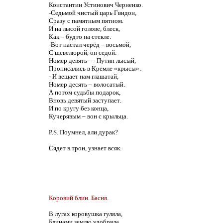
Константин Устинович Черненко.
-Седьмой чистый царь Гвидон,
Сразу с памятным пятном.
И на лысой голове, блеск,
Как – будто на стекле.
-Вот настал черёд – восьмой,
С шевелюрой, он седой.
Номер девять — Путин лысый,
Прописались в Кремле «крысы».
- И вещает нам глашатай,
Номер десять – волосатый.
А потом судьбы подарок,
Вновь девятый заступает.
И по кругу без конца,
Кучерявым – вон с крыльца.
P.S. Поумнел, али дурак?
Сядет в трон, узнает всяк.
Коровий блин. Басня.
В лугах коровушка гуляла,
Блинами землю удобряла.