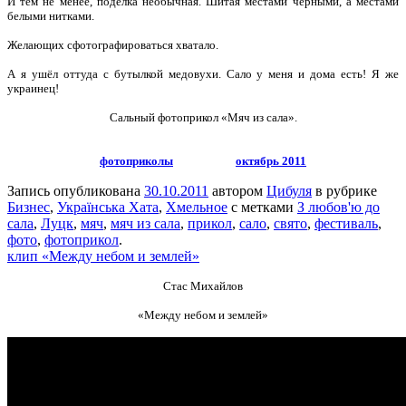
И тем не менее, поделка необычная. Шитая местами чёрными, а местами
белыми нитками.
Желающих сфотографироваться хватало.
А я ушёл оттуда с бутылкой медовухи. Сало у меня и дома есть! Я же
украинец!
Сальный фотоприкол «Мяч из сала».
фотоприколы
октябрь 2011
Запись опубликована
30.10.2011
автором
Цибуля
в рубрике
Бизнес
,
Українська Хата
,
Хмельное
с метками
З любов'ю до
сала
,
Луцк
,
мяч
,
мяч из сала
,
прикол
,
сало
,
свято
,
фестиваль
,
фото
,
фотоприкол
.
клип «Между небом и землей»
Стас Михайлов
«Между небом и землей»