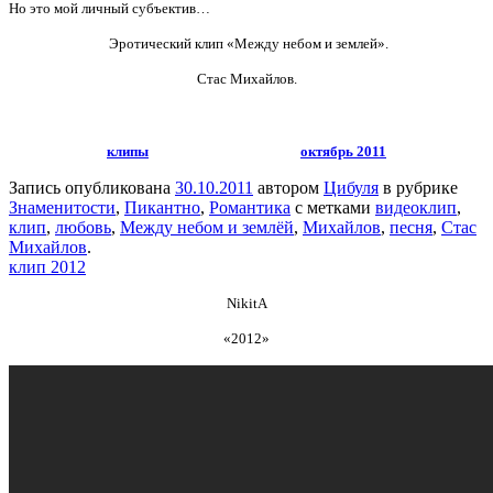
Но это мой личный субъектив…
Эротический клип «Между небом и землей».
Стас Михайлов.
клипы
октябрь 2011
Запись опубликована
30.10.2011
автором
Цибуля
в рубрике
Знаменитости
,
Пикантно
,
Романтика
с метками
видеоклип
,
клип
,
любовь
,
Между небом и землёй
,
Михайлов
,
песня
,
Стас
Михайлов
.
клип 2012
NikitA
«2012»