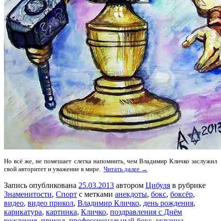
Но всё же, не помешает слегка напомнить, чем Владимир Кличко заслужил
свой авторитет и уважение в мире.
Читать далее →
Запись опубликована
25.03.2013
автором
Цибуля
в рубрике
Знаменитости
,
Спорт
с метками
анекдоты
,
бокс
,
боксёр
,
видео
,
видео прикол
,
Владимир Кличко
,
день рождения
,
карикатура
,
картинка
,
Кличко
,
поздравления с Днём
рождения
,
прикол
,
профессиональный бокс
,
украина
,