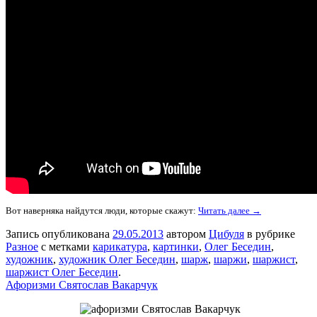
Вот наверняка найдутся люди, которые скажут:
Читать далее →
Запись опубликована
29.05.2013
автором
Цибуля
в рубрике
Разное
с метками
карикатура
,
картинки
,
Олег Беседин
,
художник
,
художник Олег Беседин
,
шарж
,
шаржи
,
шаржист
,
шаржист Олег Беседин
.
Афоризми Святослав Вакарчук