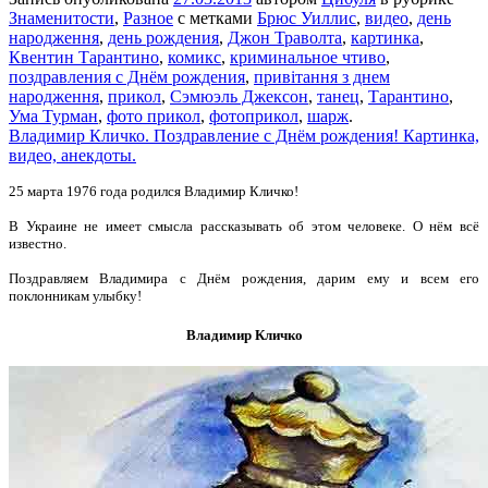
Знаменитости
,
Разное
с метками
Брюс Уиллис
,
видео
,
день
народження
,
день рождения
,
Джон Траволта
,
картинка
,
Квентин Тарантино
,
комикс
,
криминальное чтиво
,
поздравления с Днём рождения
,
привітання з днем
народження
,
прикол
,
Сэмюэль Джексон
,
танец
,
Тарантино
,
Ума Турман
,
фото прикол
,
фотоприкол
,
шарж
.
Владимир Кличко. Поздравление с Днём рождения! Картинка,
видео, анекдоты.
25 марта 1976 года родился Владимир Кличко!
В Украине не имеет смысла рассказывать об этом человеке. О нём всё
известно.
Поздравляем Владимира с Днём рождения, дарим ему и всем его
поклонникам улыбку!
Владимир Кличко