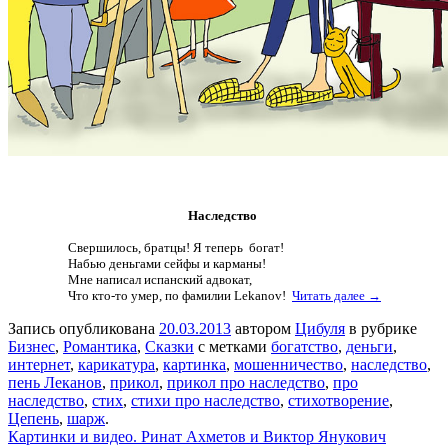
Наследство
Свершилось, братцы! Я теперь богат!
Набью деньгами сейфы и карманы!
Мне написал испанский адвокат,
Что кто-то умер, по фамилии Lekanov!
Читать далее →
Запись опубликована
20.03.2013
автором
Цибуля
в рубрике
Бизнес
,
Романтика
,
Сказки
с метками
богатство
,
деньги
,
интернет
,
карикатура
,
картинка
,
мошенничество
,
наследство
,
пень Леканов
,
прикол
,
прикол про наследство
,
про
наследство
,
стих
,
стихи про наследство
,
стихотворение
,
Цепень
,
шарж
.
Картинки и видео. Ринат Ахметов и Виктор Янукович