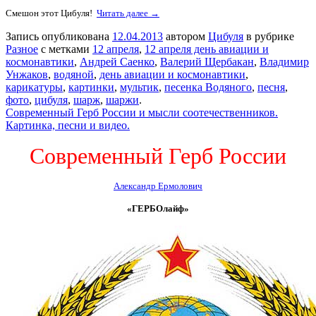
Смешон этот Цибуля!
Читать далее →
Запись опубликована
12.04.2013
автором
Цибуля
в рубрике
Разное
с метками
12 апреля
,
12 апреля день авиации и
космонавтики
,
Андрей Саенко
,
Валерий Щербакан
,
Владимир
Унжаков
,
водяной
,
день авиации и космонавтики
,
карикатуры
,
картинки
,
мультик
,
песенка Водяного
,
песня
,
фото
,
цибуля
,
шарж
,
шаржи
.
Современный Герб России и мысли соотечественников.
Картинка, песни и видео.
Современный Герб России
Александр Ермолович
«ГЕРБОлайф»