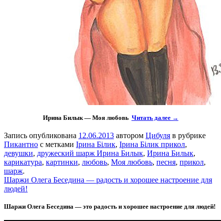
Ирина Билык — Моя любовь
Читать далее →
Запись опубликована
12.06.2013
автором
Цибуля
в рубрике
Пикантно
с метками
Ірина Білик
,
Ірина Білик прикол
,
девушки
,
дружеский шарж Ирина Билык
,
Ирина Билык
,
карикатура
,
картинки
,
любовь
,
Моя любовь
,
песня
,
прикол
,
шарж
.
Шаржи Олега Беседина — радость и хорошее настроение для
людей!
Шаржи Олега Беседина — это радость и хорошее настроение для людей!