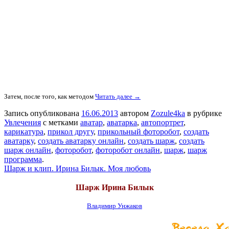
Затем, после того, как методом
Читать далее →
Запись опубликована
16.06.2013
автором
Zozule4ka
в рубрике
Увлечения
с метками
аватар
,
аватарка
,
автопортрет
,
карикатура
,
прикол другу
,
прикольный фоторобот
,
создать
аватарку
,
создать аватарку онлайн
,
создать шарж
,
создать
шарж онлайн
,
фоторобот
,
фоторобот онлайн
,
шарж
,
шарж
программа
.
Шарж и клип. Ирина Билык. Моя любовь
Шарж Ирина Билык
Владимир Унжаков