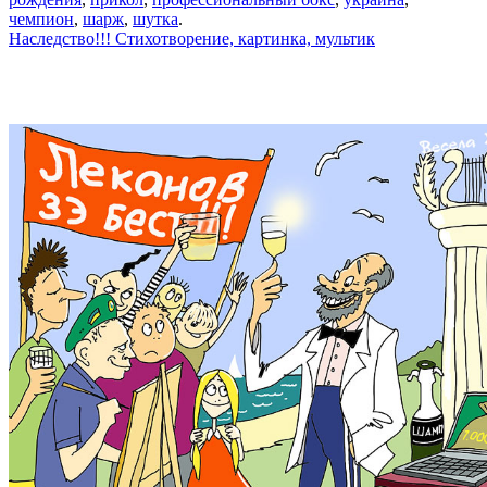
чемпион
,
шарж
,
шутка
.
Наследство!!! Стихотворение, картинка, мультик