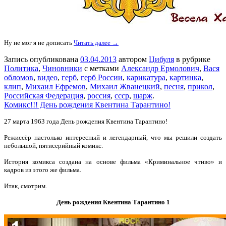
Ну не мог я не дописать
Читать далее →
Запись опубликована
03.04.2013
автором
Цибуля
в рубрике
Политика
,
Чиновники
с метками
Александр Ермолович
,
Вася
обломов
,
видео
,
герб
,
герб России
,
карикатура
,
картинка
,
клип
,
Михаил Ефремов
,
Михаил Жванецкий
,
песня
,
прикол
,
Российская Федерация
,
россия
,
ссср
,
шарж
.
Комикс!!! День рождения Квентина Тарантино!
27 марта 1963 года День рождения Квентина Тарантино!
Режиссёр настолько интересный и легендарный, что мы решили создать
небольшой, пятисерийный комикс.
История комикса создана на основе фильма «Криминальное чтиво» и
кадров из этого же фильма.
Итак, смотрим.
День рождения Квентина Тарантино 1