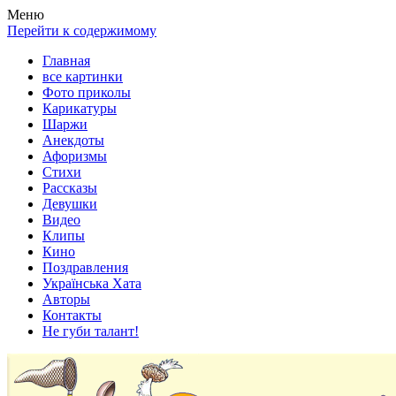
Весела хата — прикольные картинки, смешные истории,
Покажем всем ваши фото приколы, карикатуры, шаржи, стихи,
Меню
клипы!
рассказы, видео и песни!
Перейти к содержимому
Главная
все картинки
Фото приколы
Карикатуры
Шаржи
Анекдоты
Афоризмы
Стихи
Рассказы
Девушки
Видео
Клипы
Кино
Поздравления
Українська Хата
Авторы
Контакты
Не губи талант!