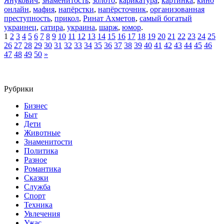
Янукович
,
знаменитость
,
золото
,
карикатура
,
картинка
,
кино
онлайн
,
мафия
,
напёрстки
,
напёрсточник
,
организованная
преступность
,
прикол
,
Ринат Ахметов
,
самый богатый
украинец
,
сатира
,
украина
,
шарж
,
юмор
.
1
2
3
4
5
6
7
8
9
10
11
12
13
14
15
16
17
18
19
20
21
22
23
24
25
26
27
28
29
30
31
32
33
34
35
36
37
38
39
40
41
42
43
44
45
46
47
48
49
50
»
Рубрики
Бизнес
Быт
Дети
Животные
Знаменитости
Политика
Разное
Романтика
Сказки
Служба
Спорт
Техника
Увлечения
Ужас