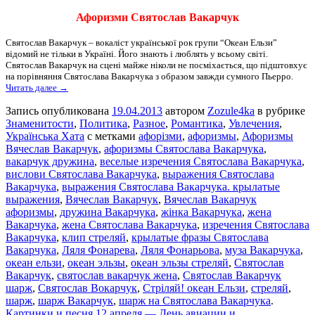
Афоризми Святослав Вакарчук
Святослав Вакарчук – вокаліст української рок групи “Океан Ельзи”
відомий не тільки в Україні. Його знають і люблять у всьому світі.
Святослав Вакарчук на сцені майже ніколи не посміхається, що підштовхує
на порівняння Святослава Вакарчука з образом завжди сумного Пьерро.
Читать далее →
Запись опубликована
19.04.2013
автором
Zozule4ka
в рубрике
Знаменитости
,
Политика
,
Разное
,
Романтика
,
Увлечения
,
Українська Хата
с метками
афорізми
,
афоризмы
,
Афоризмы
Вячеслав Вакарчук
,
афоризмы Святослава Вакарчука
,
вакарчук дружина
,
веселые изречения Святослава Вакарчука
,
вислови Святослава Вакарчука
,
выражения Святослава
Вакарчука
,
выражения Святослава Вакарчука. крылатые
выражения
,
Вячеслав Вакарчук
,
Вячеслав Вакарчук
афоризмы
,
дружина Вакарчука
,
жінка Вакарчука
,
жена
Вакарчука
,
жена Святослава Вакарчука
,
изречения Святослава
Вакарчука
,
клип стреляй
,
крылатые фразы Святослава
Вакарчука
,
Ляля Фонарева
,
Ляля Фонарьова
,
муза Вакарчука
,
океан ельзи
,
океан эльзы
,
океан эльзы стреляй
,
Святослав
Вакарчук
,
святослав вакарчук жена
,
Святослав Вакарчук
шарж
,
Святослав Вокарчук
,
Стріляй! океан Ельзи
,
стреляй
,
шарж
,
шарж Вакарчук
,
шарж на Святослава Вакарчука
.
Картинки и песня.12 апреля — День авиации и