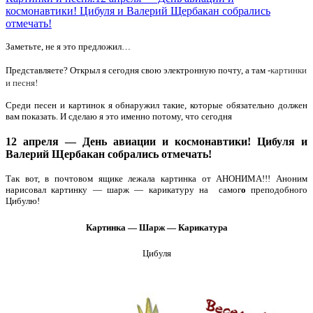
космонавтики! Цибуля и Валерий Щербакан собрались
отмечать!
Заметьте, не я это предложил…
артинки
Представляете? Открыл я сегодня свою электронную почту, а там -
к
и песня!
Среди песен и картинок я обнаружил такие, которые обязательно должен
вам показать. И сделаю я это именно потому, что сегодня
12 апреля — День авиации и космонавтики! Цибуля и
Валерий Щербакан собрались отмечать!
Так вот, в почтовом ящике лежала картинка от АНОНИМА!!! Аноним
нарисовал картинку — шарж — карикатуру на самог
о
преподобного
Цибулю!
Картинка — Шарж — Карикатура
Цибуля