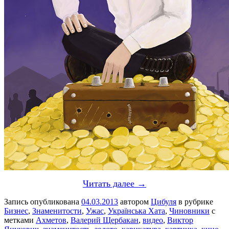
Читать далее →
Запись опубликована
04.03.2013
автором
Цибуля
в рубрике
Бизнес
,
Знаменитости
,
Ужас
,
Українська Хата
,
Чиновники
с
метками
Ахметов
,
Валерий Щербакан
,
видео
,
Виктор