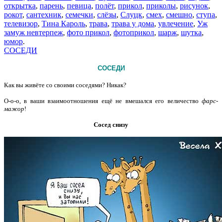
открытка
,
парень
,
певица
,
полёт
,
прикол
,
приколы
,
рисунок
,
рокот
,
сантехник
,
семечки
,
слёзы
,
Слуцк
,
смех
,
смешно
,
ступа
,
телевизор
,
Тина Кароль
,
трава
,
трава у дома
,
увлечение
,
Уж
замуж невтерпеж
,
фото прикол
,
фотоприкол
,
шарж
,
шутка
,
юмор
.
СОСЕДИ
СОСЕДИ
Как вы живёте со своими соседями? Никак?
О-о-о, в ваши взаимоотношения ещё не вмешался его величество
фарс-
мажор
!
Сосед снизу