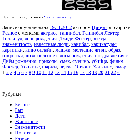
Простенький, но очень
Читать далее →
Запись опубликована
19.11.2012
автором
Цибуля
в рубрике
Разное
с метками
актриса
,
ганнибал
,
Ганнибал Лектер
,
Голливуд
,
день рождения
,
Джоди Фостер
,
звезда
,
знаменитость
,
известные люди
,
канибал
,
карикатуры
,
картинки
,
кино онлайн
,
маньяк
,
молчание ягнят
,
образ
,
открытки
,
поздравление с днём рождения
,
поздравления с
Днём рождения
,
приколы
,
смех
,
смешно
,
убийца
,
фильм
,
Фостер
,
Хопкинс
,
шаржи
,
шутка
,
Энтони Хопкинс
,
юмор
.
1
2
3
4
5
6
7
8
9
10
11
12
13
14
15
16
17
18
19
20
21
22
»
Рубрики
Бизнес
Быт
Дети
Животные
Знаменитости
Политика
Разное