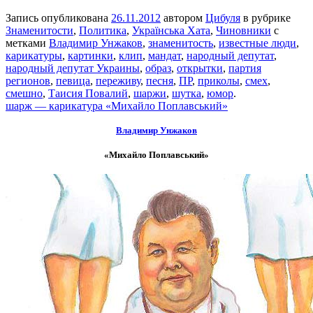
Запись опубликована
26.11.2012
автором
Цибуля
в рубрике
Знаменитости
,
Политика
,
Українська Хата
,
Чиновники
с
метками
Владимир Унжаков
,
знаменитость
,
известные люди
,
карикатуры
,
картинки
,
клип
,
мандат
,
народный депутат
,
народный депутат Украины
,
образ
,
открытки
,
партия
регионов
,
певица
,
переживу
,
песня
,
ПР
,
приколы
,
смех
,
смешно
,
Таисия Повалий
,
шаржи
,
шутка
,
юмор
.
шарж — карикатура «Михайло Поплавський»
Владимир Унжаков
«Михайло Поплавський»