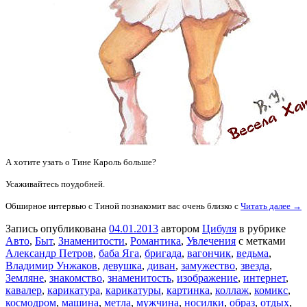
А хотите узать о Тине Кароль больше?
Усаживайтесь поудобней.
Обширное интервью с Тиной познакомит вас очень близко с
Читать далее →
Запись опубликована
04.01.2013
автором
Цибуля
в рубрике
Авто
,
Быт
,
Знаменитости
,
Романтика
,
Увлечения
с метками
Александр Петров
,
баба Яга
,
бригада
,
вагончик
,
ведьма
,
Владимир Унжаков
,
девушка
,
диван
,
замужество
,
звезда
,
Земляне
,
знакомство
,
знаменитость
,
изображение
,
интернет
,
кавалер
,
карикатура
,
карикатуры
,
картинка
,
коллаж
,
комикс
,
космодром
,
машина
,
метла
,
мужчина
,
носилки
,
образ
,
отдых
,