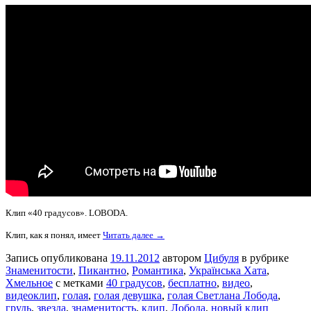
Клип «40 градусов». LOBODA.
Клип, как я понял, имеет
Читать далее →
Запись опубликована
19.11.2012
автором
Цибуля
в рубрике
Знаменитости
,
Пикантно
,
Романтика
,
Українська Хата
,
Хмельное
с метками
40 градусов
,
бесплатно
,
видео
,
видеоклип
,
голая
,
голая девушка
,
голая Светлана Лобода
,
грудь
,
звезда
,
знаменитость
,
клип
,
Лобода
,
новый клип