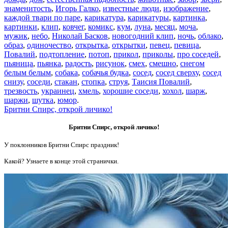
знаменитость
,
Игорь Галко
,
известные люди
,
изображение
,
каждой твари по паре
,
карикатура
,
карикатуры
,
картинка
,
картинки
,
клип
,
ковчег
,
комикс
,
кум
,
луна
,
месяц
,
моча
,
мужик
,
небо
,
Николай Басков
,
новогодний клип
,
ночь
,
облако
,
образ
,
одиночество
,
открытка
,
открытки
,
певец
,
певица
,
Повалий
,
подтопление
,
потоп
,
прикол
,
приколы
,
про соседей
,
пьяница
,
пьянка
,
радость
,
рисунок
,
смех
,
смешно
,
снегом
белым белым
,
собака
,
собачья будка
,
сосед
,
сосед сверху
,
сосед
снизу
,
соседи
,
стакан
,
стопка
,
струя
,
Таисия Повалий
,
трезвость
,
украинец
,
хмель
,
хорошие соседи
,
хохол
,
шарж
,
шаржи
,
шутка
,
юмор
.
Бритни Спирс, открой личико!
Бритни Спирс, открой личико!
У поклонников Бритни Спирс праздник!
Какой? Узнаете в конце этой странички.