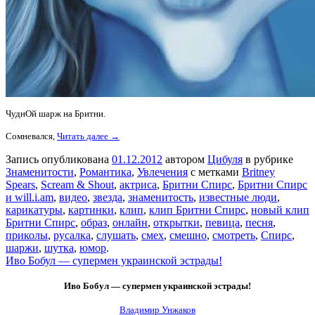
ЧуднОй шарж на Бритни.
Сомневался,
Читать далее →
Запись опубликована
01.12.2012
автором
Цибуля
в рубрике
Знаменитости
,
Романтика
,
Увлечения
с метками
Britney
Spears
,
Scream & Shout
,
актриса
,
Бритни Спирс
,
Бритни Спирс
и will.i.am
,
видео
,
звезда
,
знаменитость
,
известные люди
,
карикатуры
,
картинки
,
клип
,
клип Бритни Спирс
,
новый клип
Бритни Спирс
,
образ
,
онлайн
,
открытки
,
певица
,
песня
,
приколы
,
русалка
,
слушать
,
смех
,
смешно
,
смотреть
,
Спирс
,
шаржи
,
шутка
,
юмор
.
Иво Бобул — супермен украинской эстрады!
Иво Бобул — супермен украинской эстрады!
Владимир Унжаков