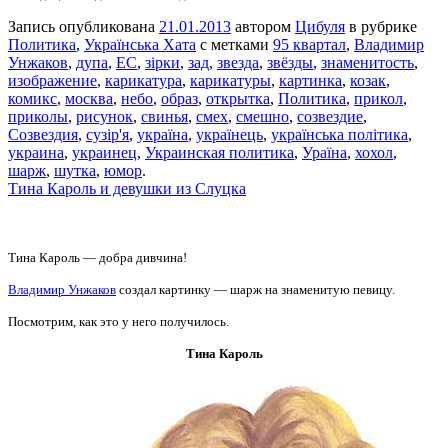
Запись опубликована
21.01.2013
автором
Цибуля
в рубрике
Политика
,
Українська Хата
с метками
95 квартал
,
Владимир
Унжаков
,
дупа
,
ЕС
,
зірки
,
зад
,
звезда
,
звёзды
,
знаменитость
,
изображение
,
карикатура
,
карикатуры
,
картинка
,
козак
,
комикс
,
москва
,
небо
,
образ
,
открытка
,
Политика
,
прикол
,
приколы
,
рисунок
,
свинья
,
смех
,
смешно
,
созвездие
,
Созвездия
,
сузір'я
,
україна
,
українець
,
українська політика
,
украина
,
украинец
,
Украинская политика
,
Ураїна
,
хохол
,
шарж
,
шутка
,
юмор
.
Тина Кароль и девушки из Слуцка
Тина Кароль — добра дивчина!
Владимир Унжаков
создал картинку — шарж на знаменитую певицу.
Посмотрим, как это у него получилось.
Тина Кароль