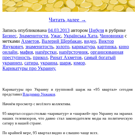
Читать далее →
Запись опубликована
04.03.2013
автором
Цибуля
в рубрике
Бизнес
,
Знаменитости
,
Ужас
,
Українська Хата
,
Чиновники
с
метками
Ахметов
,
Валерий Щербакан
,
видео
,
Виктор
Янукович
,
знаменитость
,
золото
,
карикатура
,
картинка
,
кино
онлайн
,
мафия
,
напёрстки
,
напёрсточник
,
организованная
преступность
,
прикол
,
Ринат Ахметов
,
самый богатый
украинец
,
сатира
,
украина
,
шарж
,
юмор
.
Карикатуры про Украину.
Карикатуры про Украину и групповой шарж на «95 квартал» сегодня
представил
Владимир Унжаков
.
Начнём просмотр с весёлого коллектива.
95 квартал создал столько «карикатур» и «шаржей» про Украину на экранах
наших телевизоров, что давно стал законодателем моды на политическую
сатиру в нашей стране.
По крайней мере, 95 квартал видно и слышно чаще всех.