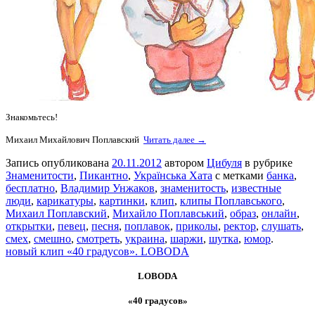
Знакомьтесь!
Михаил Михайлович Поплавский
Читать далее →
Запись опубликована
20.11.2012
автором
Цибуля
в рубрике
Знаменитости
,
Пикантно
,
Українська Хата
с метками
банка
,
бесплатно
,
Владимир Унжаков
,
знаменитость
,
известные
люди
,
карикатуры
,
картинки
,
клип
,
клипы Поплавського
,
Михаил Поплавский
,
Михайло Поплавський
,
образ
,
онлайн
,
открытки
,
певец
,
песня
,
поплавок
,
приколы
,
ректор
,
слушать
,
смех
,
смешно
,
смотреть
,
украина
,
шаржи
,
шутка
,
юмор
.
новый клип «40 градусов». LOBODA
LOBODA
«40 градусов»