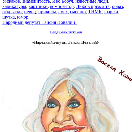
Унжаков
,
знаменитость
,
Иво Бобул
,
известные люди
,
карикатуры
,
картинки
,
композитор
,
Любов крізь літа
,
образ
,
открытки
,
певец
,
приколы
,
смех
,
смешно
,
ТНМК
,
шаржи
,
шутка
,
юмор
.
Народный депутат Таисия Повалий!
Владимир Унжаков
«Народный депутат Таисия Повалий!»