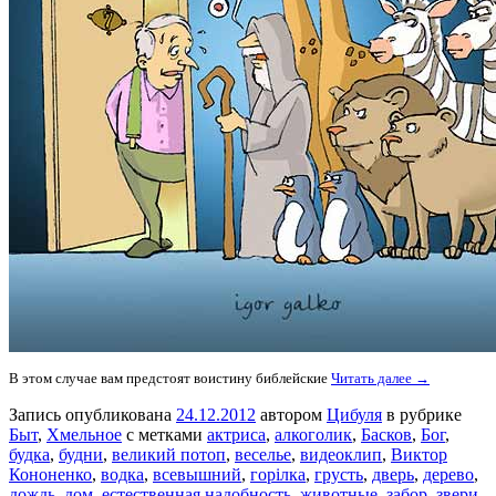
В этом случае вам предстоят воистину библейские
Читать далее →
Запись опубликована
24.12.2012
автором
Цибуля
в рубрике
Быт
,
Хмельное
с метками
актриса
,
алкоголик
,
Басков
,
Бог
,
будка
,
будни
,
великий потоп
,
веселье
,
видеоклип
,
Виктор
Кононенко
,
водка
,
всевышний
,
горілка
,
грусть
,
дверь
,
дерево
,
дождь
,
дом
,
естественная надобность
,
животные
,
забор
,
звери
,