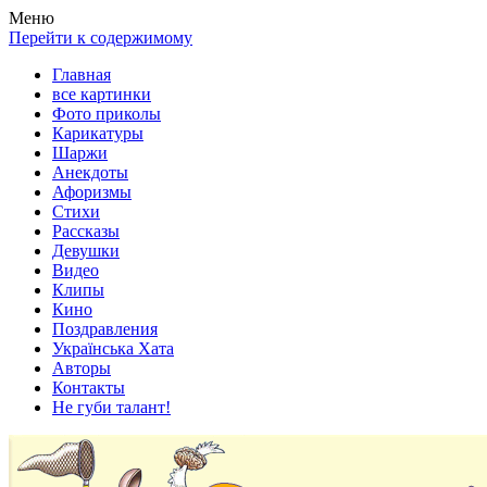
Весела хата — прикольные картинки, смешные истории,
Покажем всем ваши фото приколы, карикатуры, шаржи, стихи,
Меню
клипы!
рассказы, видео и песни!
Перейти к содержимому
Главная
все картинки
Фото приколы
Карикатуры
Шаржи
Анекдоты
Афоризмы
Стихи
Рассказы
Девушки
Видео
Клипы
Кино
Поздравления
Українська Хата
Авторы
Контакты
Не губи талант!