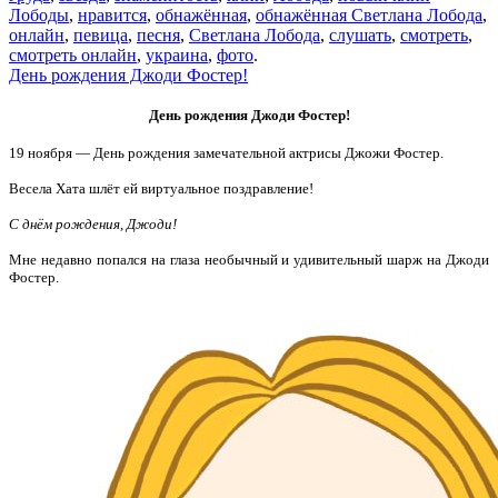
Лободы
,
нравится
,
обнажённая
,
обнажённая Светлана Лобода
,
онлайн
,
певица
,
песня
,
Светлана Лобода
,
слушать
,
смотреть
,
смотреть онлайн
,
украина
,
фото
.
День рождения Джоди Фостер!
День рождения Джоди Фостер!
19 ноября — День рождения замечательной актрисы Джожи Фостер.
Весела Хата шлёт ей виртуальное поздравление!
С днём рождения, Джоди!
Мне недавно попался на глаза необычный и удивительный
шарж на Джоди
Фостер.