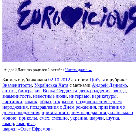
Андрей Данилко родился 2 октября
Читать далее →
Запись опубликована
02.10.2012
автором
Цибуля
в рубрике
Знаменитости
,
Українська Хата
с метками
Андрей Данилко
,
артист
,
биография
,
Верка Сердючка
,
день рождения
,
звезда
,
знаменитость
,
известные люди
,
интервью
,
карикатуры
,
картинки
,
комик
,
образ
,
открытки
,
поздоровлення з днем
народження
,
поздравления с Днём рождения
,
привітання з
днем народження
,
привітання з днем народження українською
мовою
,
приколы
,
смех
,
смешно
,
украина
,
шаржи
,
шутка
,
юмор
,
юморист
.
шаржи «Олег Ефремов»