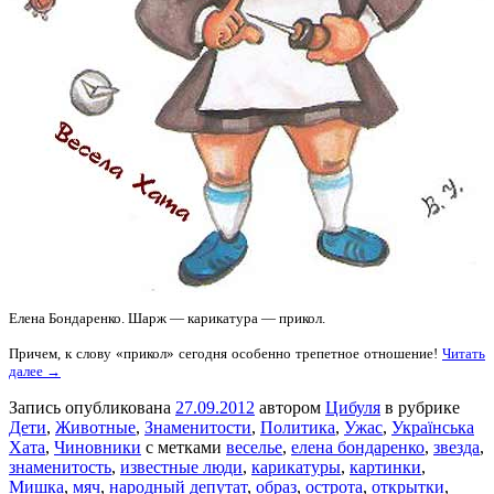
Елена Бондаренко. Шарж — карикатура — прикол.
Причем, к слову «прикол» сегодня особенно трепетное отношение!
Читать
далее →
Запись опубликована
27.09.2012
автором
Цибуля
в рубрике
Дети
,
Животные
,
Знаменитости
,
Политика
,
Ужас
,
Українська
Хата
,
Чиновники
с метками
веселье
,
елена бондаренко
,
звезда
,
знаменитость
,
известные люди
,
карикатуры
,
картинки
,
Мишка
,
мяч
,
народный депутат
,
образ
,
острота
,
открытки
,