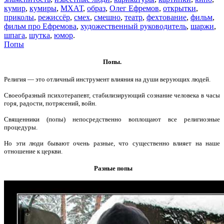
кумир
,
кумиры
,
МХАТ
,
образ
,
Олег Ефремов
,
открытки
,
приколы
,
режиссёр
,
смех
,
смешно
,
театр
,
фехтование
,
фильм
,
фильм про Ефремова
,
художественный руководитель
,
шаржи
,
шпага
,
шутка
,
юмор
.
Попы
Попы.
Религия — это отличный инструмент влияния на души верующих людей.
Своеобразный психотерапевт, стабилизирующий сознание человека в часы
горя, радости, потрясений, войн.
Священники (попы) непосредственно воплощают все религиозные
процедуры.
Но эти люди бывают очень разные, что существенно влияет на наше
отношение к церкви.
Разные попы