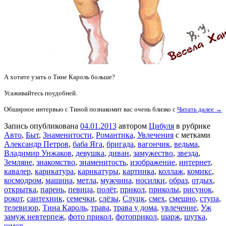
А хотите узать о Тине Кароль больше?
Усаживайтесь поудобней.
Обширное интервью с Тиной познакомит вас очень близко с
Читать далее →
Запись опубликована
04.01.2013
автором
Цибуля
в рубрике
Авто
,
Быт
,
Знаменитости
,
Романтика
,
Увлечения
с метками
Александр Петров
,
баба Яга
,
бригада
,
вагончик
,
ведьма
,
Владимир Унжаков
,
девушка
,
диван
,
замужество
,
звезда
,
Земляне
,
знакомство
,
знаменитость
,
изображение
,
интернет
,
кавалер
,
карикатура
,
карикатуры
,
картинка
,
коллаж
,
комикс
,
космодром
,
машина
,
метла
,
мужчина
,
носилки
,
образ
,
отдых
,
открытка
,
парень
,
певица
,
полёт
,
прикол
,
приколы
,
рисунок
,
рокот
,
сантехник
,
семечки
,
слёзы
,
Слуцк
,
смех
,
смешно
,
ступа
,
телевизор
,
Тина Кароль
,
трава
,
трава у дома
,
увлечение
,
Уж
замуж невтерпеж
,
фото прикол
,
фотоприкол
,
шарж
,
шутка
,
юмор
.