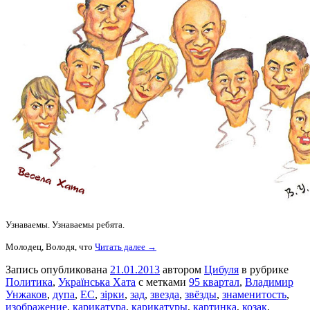
Узнаваемы. Узнаваемы ребята.
Молодец, Володя, что
Читать далее →
Запись опубликована
21.01.2013
автором
Цибуля
в рубрике
Политика
,
Українська Хата
с метками
95 квартал
,
Владимир
Унжаков
,
дупа
,
ЕС
,
зірки
,
зад
,
звезда
,
звёзды
,
знаменитость
,
изображение
,
карикатура
,
карикатуры
,
картинка
,
козак
,