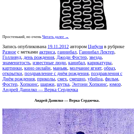
Простенький, но очень
Читать далее →
Запись опубликована
19.11.2012
автором
Цибуля
в рубрике
Разное
с метками
актриса
,
ганнибал
,
Ганнибал Лектер
,
Голливуд
,
день рождения
,
Джоди Фостер
,
звезда
,
знаменитость
,
известные люди
,
канибал
,
карикатуры
,
картинки
,
кино онлайн
,
маньяк
,
молчание ягнят
,
образ
,
открытки
,
поздравление с днём рождения
,
поздравления с
Днём рождения
,
приколы
,
смех
,
смешно
,
убийца
,
фильм
,
Фостер
,
Хопкинс
,
шаржи
,
шутка
,
Энтони Хопкинс
,
юмор
.
Андрей Данилко — Верка Сердючка
Андрей Данилко — Верка Сердючка.