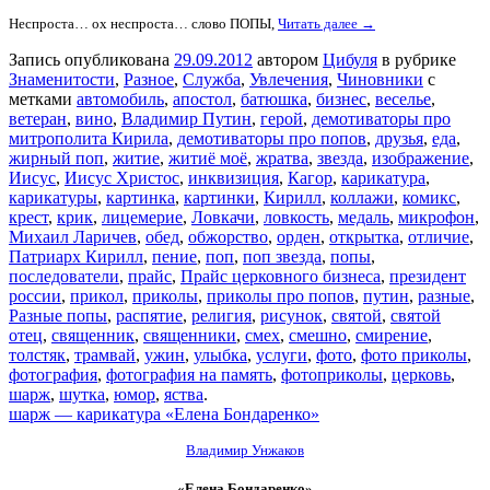
Неспроста… ох неспроста… слово ПОПЫ,
Читать далее →
Запись опубликована
29.09.2012
автором
Цибуля
в рубрике
Знаменитости
,
Разное
,
Служба
,
Увлечения
,
Чиновники
с
метками
автомобиль
,
апостол
,
батюшка
,
бизнес
,
веселье
,
ветеран
,
вино
,
Владимир Путин
,
герой
,
демотиваторы про
митрополита Кирила
,
демотиваторы про попов
,
друзья
,
еда
,
жирный поп
,
житие
,
житиё моё
,
жратва
,
звезда
,
изображение
,
Иисус
,
Иисус Христос
,
инквизиция
,
Кагор
,
карикатура
,
карикатуры
,
картинка
,
картинки
,
Кирилл
,
коллажи
,
комикс
,
крест
,
крик
,
лицемерие
,
Ловкачи
,
ловкость
,
медаль
,
микрофон
,
Михаил Ларичев
,
обед
,
обжорство
,
орден
,
открытка
,
отличие
,
Патриарх Кирилл
,
пение
,
поп
,
поп звезда
,
попы
,
последователи
,
прайс
,
Прайс церковного бизнеса
,
президент
россии
,
прикол
,
приколы
,
приколы про попов
,
путин
,
разные
,
Разные попы
,
распятие
,
религия
,
рисунок
,
святой
,
святой
отец
,
священник
,
священники
,
смех
,
смешно
,
смирение
,
толстяк
,
трамвай
,
ужин
,
улыбка
,
услуги
,
фото
,
фото приколы
,
фотография
,
фотография на память
,
фотоприколы
,
церковь
,
шарж
,
шутка
,
юмор
,
яства
.
шарж — карикатура «Елена Бондаренко»
Владимир Унжаков
«Елена Бондаренко»