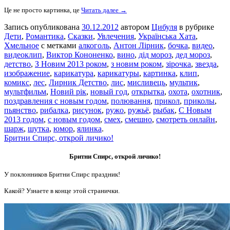
Це не просто картинка, це
Читать далее →
Запись опубликована
30.12.2012
автором
Цибуля
в рубрике
Дети
,
Романтика
,
Сказки
,
Увлечения
,
Українська Хата
,
Хмельное
с метками
алкоголь
,
Антон Лірник
,
бочка
,
видео
,
видеоклип
,
Виктор Кононенко
,
вино
,
дід мороз
,
дед мороз
,
детство
,
З Новим 2013 роком
,
з новим роком
,
зірочка
,
звезда
,
изображение
,
карикатура
,
карикатуры
,
картинка
,
клип
,
комикс
,
лес
,
Лирник Детство
,
лис
,
мисливець
,
мультик
,
мультфильм
,
Новий рік
,
новый год
,
открытка
,
охота
,
охотник
,
поздравления с новым годом
,
полювання
,
прикол
,
приколы
,
пьянство
,
рибалка
,
рисунок
,
ружо
,
ружьё
,
рыбак
,
С Новым
2013 годом
,
с новым годом
,
смех
,
смешно
,
смотреть онлайн
,
шарж
,
шутка
,
юмор
,
ялинка
.
Бритни Спирс, открой личико!
Бритни Спирс, открой личико!
У поклонников Бритни Спирс праздник!
Какой? Узнаете в конце этой странички.