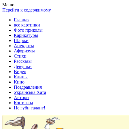
Весела хата — прикольные картинки, смешные истории,
Покажем всем ваши фото приколы, карикатуры, шаржи, стихи,
Меню
клипы!
рассказы, видео и песни!
Перейти к содержимому
Главная
все картинки
Фото приколы
Карикатуры
Шаржи
Анекдоты
Афоризмы
Стихи
Рассказы
Девушки
Видео
Клипы
Кино
Поздравления
Українська Хата
Авторы
Контакты
Не губи талант!