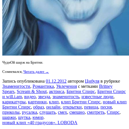
ЧуднОй шарж на Бритни.
Сомневался,
Читать далее →
Запись опубликована
01.12.2012
автором
Цибуля
в рубрике
Знаменитости
,
Романтика
,
Увлечения
с метками
Britney
Spears
,
Scream & Shout
,
актриса
,
Бритни Спирс
,
Бритни Спирс
и will.i.am
,
видео
,
звезда
,
знаменитость
,
известные люди
,
карикатуры
,
картинки
,
клип
,
клип Бритни Спирс
,
новый клип
Бритни Спирс
,
образ
,
онлайн
,
открытки
,
певица
,
песня
,
приколы
,
русалка
,
слушать
,
смех
,
смешно
,
смотреть
,
Спирс
,
шаржи
,
шутка
,
юмор
.
новый клип «40 градусов». LOBODA