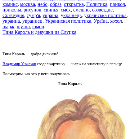
комикс
,
москва
,
небо
,
образ
,
открытка
,
Политика
,
прикол
,
приколы
,
рисунок
,
свинья
,
смех
,
смешно
,
созвездие
,
Созвездия
,
сузір'я
,
україна
,
українець
,
українська політика
,
украина
,
украинец
,
Украинская политика
,
Ураїна
,
хохол
,
шарж
,
шутка
,
юмор
.
Тина Кароль и девушки из Слуцка
Тина Кароль — добра дивчина!
Владимир Унжаков
создал картинку — шарж на знаменитую певицу.
Посмотрим, как это у него получилось.
Тина Кароль