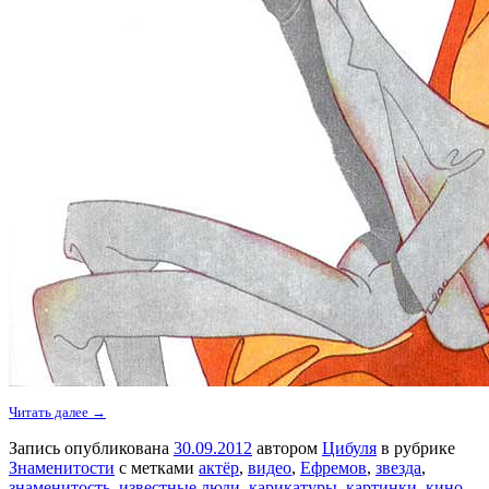
Читать далее →
Запись опубликована
30.09.2012
автором
Цибуля
в рубрике
Знаменитости
с метками
актёр
,
видео
,
Ефремов
,
звезда
,
знаменитость
,
известные люди
,
карикатуры
,
картинки
,
кино
,