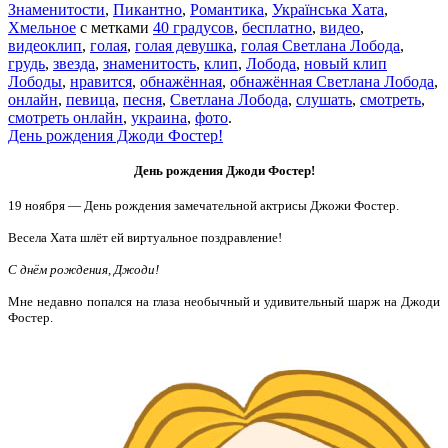
Знаменитости
,
Пикантно
,
Романтика
,
Українська Хата
,
Хмельное
с метками
40 градусов
,
бесплатно
,
видео
,
видеоклип
,
голая
,
голая девушка
,
голая Светлана Лобода
,
грудь
,
звезда
,
знаменитость
,
клип
,
Лобода
,
новый клип
Лободы
,
нравится
,
обнажённая
,
обнажённая Светлана Лобода
,
онлайн
,
певица
,
песня
,
Светлана Лобода
,
слушать
,
смотреть
,
смотреть онлайн
,
украина
,
фото
.
День рождения Джоди Фостер!
День рождения Джоди Фостер!
19 ноября — День рождения замечательной актрисы Джожи Фостер.
Весела Хата шлёт ей виртуальное поздравление!
С днём рождения, Джоди!
Мне недавно попался на глаза необычный и удивительный
шарж на Джоди
Фостер.