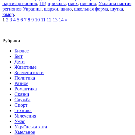
партия ргеионов
,
ПР
,
приколы
,
смех
,
смешно
,
Украина партия
регионов Украины
,
шаржи
,
шило
,
школьная форма
,
шутка
,
юмор
.
1
2
3
4
5
6
7
8
9
10
11
12
13
14
»
Рубрики
Бизнес
Быт
Дети
Животные
Знаменитости
Политика
Разное
Романтика
Сказки
Служба
Спорт
Техника
Увлечения
Ужас
Українська хата
Хмельное