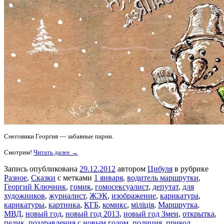
Снеговики Георгия — забавные парни.
Смотрим!
Читать далее →
Запись опубликована
29.12.2012
автором
Цибуля
в рубрике
Разное
,
Сказки
с метками
1 января
,
водитель маршрутки
,
Георгий Ключник
,
гомик
,
гомосексуалист
,
депутат
,
для
художников
,
журналист
,
ЖЭК
,
изображение
,
карикатура
,
карикатуры
,
картинка
,
КГБ
,
комикс
,
міліція
,
Маршрутка
,
МВД
,
новый год
,
новый год 2013
,
новый год Змеи
,
открытка
,
педик
,
поздравления с новым годом
,
полиция
,
прикол
,