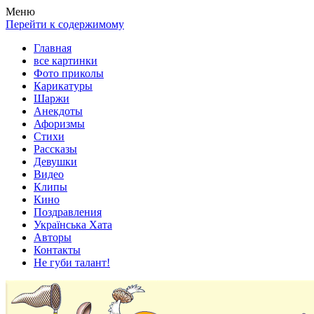
Весела хата — прикольные картинки, смешные истории,
Покажем всем ваши фото приколы, карикатуры, шаржи, стихи,
Меню
клипы!
рассказы, видео и песни!
Перейти к содержимому
Главная
все картинки
Фото приколы
Карикатуры
Шаржи
Анекдоты
Афоризмы
Стихи
Рассказы
Девушки
Видео
Клипы
Кино
Поздравления
Українська Хата
Авторы
Контакты
Не губи талант!