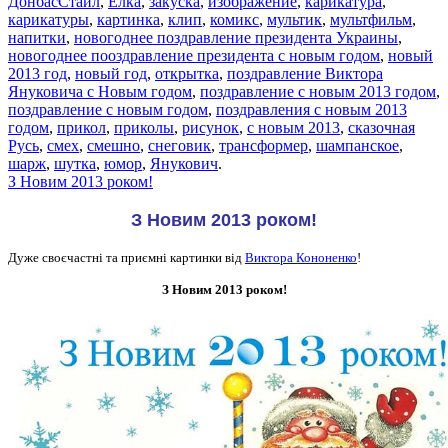
ДонбасСтайл
,
Ёлка
,
закуска
,
изображение
,
карикатура
,
карикатуры
,
картинка
,
клип
,
комикс
,
мультик
,
мультфильм
,
напитки
,
новогоднее поздравление президента Украины
,
новогоднее пооздравление президента с новым годом
,
новый
2013 год
,
новый год
,
открытка
,
поздравление Виктора
Януковича с Новым годом
,
поздравление с новым 2013 годом
,
поздравление с новым годом
,
поздравления с новым 2013
годом
,
прикол
,
приколы
,
рисунок
,
с новым 2013
,
сказочная
Русь
,
смех
,
смешно
,
снеговик
,
трансформер
,
шампанское
,
шарж
,
шутка
,
юмор
,
Янукович
.
З Новим 2013 роком!
З Новим 2013 роком!
Дуже своєчастні та приємні картинки від
Виктора Кононенко
!
З Новим 2013 роком!