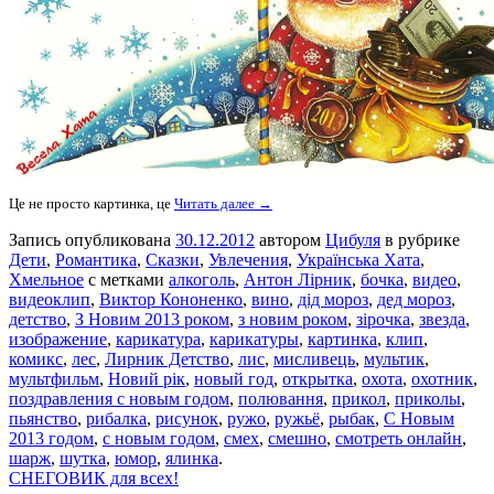
Це не просто картинка, це
Читать далее →
Запись опубликована
30.12.2012
автором
Цибуля
в рубрике
Дети
,
Романтика
,
Сказки
,
Увлечения
,
Українська Хата
,
Хмельное
с метками
алкоголь
,
Антон Лірник
,
бочка
,
видео
,
видеоклип
,
Виктор Кононенко
,
вино
,
дід мороз
,
дед мороз
,
детство
,
З Новим 2013 роком
,
з новим роком
,
зірочка
,
звезда
,
изображение
,
карикатура
,
карикатуры
,
картинка
,
клип
,
комикс
,
лес
,
Лирник Детство
,
лис
,
мисливець
,
мультик
,
мультфильм
,
Новий рік
,
новый год
,
открытка
,
охота
,
охотник
,
поздравления с новым годом
,
полювання
,
прикол
,
приколы
,
пьянство
,
рибалка
,
рисунок
,
ружо
,
ружьё
,
рыбак
,
С Новым
2013 годом
,
с новым годом
,
смех
,
смешно
,
смотреть онлайн
,
шарж
,
шутка
,
юмор
,
ялинка
.
СНЕГОВИК для всех!