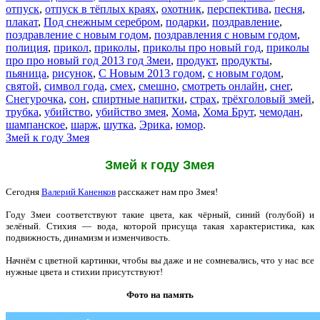
отпуск
,
отпуск в тёплых краях
,
охотник
,
перспектива
,
песня
,
плакат
,
Под снежным серебром
,
подарки
,
поздравление
,
поздравление с новым годом
,
поздравления с новым годом
,
полиция
,
прикол
,
приколы
,
приколы про новый год
,
приколы
про про новый год 2013 год Змеи
,
продукт
,
продукты
,
пьяница
,
рисунок
,
С Новым 2013 годом
,
с новым годом
,
святой
,
символ года
,
смех
,
смешно
,
смотреть онлайн
,
снег
,
Снегурочка
,
сон
,
спиртные напитки
,
страх
,
трёхголовый змей
,
трубка
,
убийство
,
убийство змея
,
Хома
,
Хома Брут
,
чемодан
,
шампанское
,
шарж
,
шутка
,
Эрика
,
юмор
.
Змей к году Змея
Змей к году Змея
Сегодня
Валерий Каненков
расскажет нам про Змея!
Году Змеи соответствуют такие цвета, как чёрный, синий (голубой) и
зелёный. Стихия — вода, которой присуща такая характеристика, как
подвижность, динамизм и изменчивость.
Начнём с цветной картинки, чтобы вы даже и не сомневались, что у нас все
нужные цвета и стихии присутствуют!
Фото на память