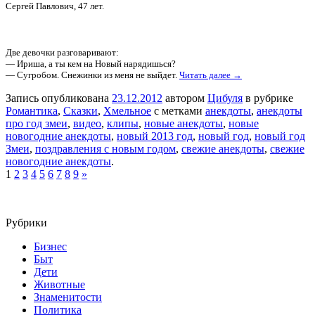
Сергей Павлович, 47 лет.
Две девочки разговаривают:
— Ириша, а ты кем на Новый нарядишься?
— Сугробом. Снежинки из меня не выйдет.
Читать далее →
Запись опубликована
23.12.2012
автором
Цибуля
в рубрике
Романтика
,
Сказки
,
Хмельное
с метками
анекдоты
,
анекдоты
про год змеи
,
видео
,
клипы
,
новые анекдоты
,
новые
новогодние анекдоты
,
новый 2013 год
,
новый год
,
новый год
Змеи
,
поздравления с новым годом
,
свежие анекдоты
,
свежие
новогодние анекдоты
.
1
2
3
4
5
6
7
8
9
»
Рубрики
Бизнес
Быт
Дети
Животные
Знаменитости
Политика