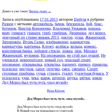
Давно я уже таких
Читать далее →
Запись опубликована
17.01.2013
автором
Цибуля
в рубрике
Разное
с метками
автомобиль
,
бачок
,
бензопила
,
бой
,
бокс
,
ботинок
,
Виктор Кононенко
,
Владимир Унжаков
,
ворона
,
врач
,
гимнаст
,
граната
,
гриб
,
грибник
,
Дворники
,
дед мороз
,
дежурный по стране январь 2013
,
доктор
,
душа
,
Жванецкий
,
Запорожец
,
Игорь Галко
,
изображение
,
карикатура
,
карикатуры
,
картинка
,
Клозет
,
колбаса
,
кольца
,
комикс
,
консервная банка
,
лобовое стекло
,
ложка
,
люк
,
Михаил
Жванецкий
,
мухомор
,
На опознании
,
не стой над душой
,
Не
удержлся
,
невропатолог
,
новый год
,
опасный спорт
,
опознание
,
открывалка
,
открытка
,
пациент
,
прикол
,
приколы
,
психолог
,
рисунок
,
сапог
,
ситечко
,
смех
,
смешно
,
Спорт
,
столовые приборы
,
судья
,
суицид
,
туалет
,
туалетная бумага
,
У
психолога
,
удар
,
чека
,
шарж
,
штопор
,
шутка
,
щётки
,
юмор
.
Дед Мороз был чуть-чуть «под мухой»
Вера Кёртис
Дед Мороз был чуть-чуть «под мухой».
Дед Мороз был чуть-чуть «под мухой».
В Новый год он повздорил со старухой.