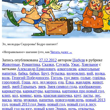
Эх, молодцы Сидоровы! Бодро шагают!
«Неправильное» шагание (это, как
Читать далее →
Запись опубликована
27.12.2012
автором
Цибуля
в рубрике
Животные
,
Романтика
,
Сказки
,
Служба
,
Ужас
,
Хмельное
с
метками
Александр Ермолович
,
алкоголизм
,
алкогольные
напитки
,
бабка
,
бабки
,
Брут
,
бутылка
,
видеоклип
,
вий
,
водка
,
волк
,
Георгий Победоносец
,
Гоголь
,
год змеи
,
голые
,
горілка
,
городовой
,
Гоша
,
дед
,
дед мороз
,
еда
,
Ёлка
,
жандарм
,
живот
,
змей
,
змей Горыныч
,
змея
,
Змея символ года
,
изображение
,
карикатура
,
карикатуры
,
картинка
,
картинки про новый год
,
клип
,
кол
,
комикс
,
конь
,
красная шапочка
,
круг
,
ласты
,
лес
,
маска
,
моча
,
мужики
,
напитки
,
новогодняя ночь
,
новый 2013
год
,
новый 2013 год Змеи
,
новый год
,
новый год в лесу
,
новый год на юге
,
новый клип Эрики
,
ночь
,
открытка
,