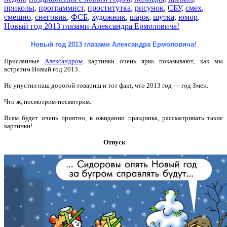
приколы
,
программист
,
проститутка
,
рисунок
,
СБУ
,
смех
,
смешно
,
снеговик
,
ФСБ
,
художник
,
шарж
,
шутка
,
юмор
.
Новый год 2013 глазами Александра Ермоловича!
Новый год 2013 глазами Александра Ермоловича!
Присланные
Александром
картинки очень ярко показывают, как мы
встретим Новый год 2013.
Не упустил наш дорогой товарищ и тот факт, что 2013 год — год Змеи.
Что ж, посмотрим-посмотрим.
Всем будет очень приятно, в ожидании праздника, рассматривать такие
картинки!
Отпуск