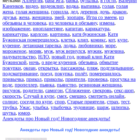
метками
Аллергия
,
баба Яга
,
бабка
,
бутылка
,
в гости
,
Валерий
Каненков
,
видео
,
видеоклип
,
водка
,
выпивка
,
голая
,
голая
жена
,
голая женщина
,
горилла
,
дед
,
деревня
,
дочь
,
дракон
,
друзья
,
жена
,
женщина
,
змей
,
зоопарк
,
Игра со змеем
,
из
обезьяны в человека
,
из человека в обезьяну
,
измена
,
изображение
,
инопланетяне
,
капитан
,
карикатура
,
карикатуры
,
карлсон
,
картинка
,
катя бужинская
,
Катя
Бужинская померещилось
,
клетка
,
клип
,
комикс
,
кот
,
купе
,
курение
,
летающая тарелка
,
лодка
,
любовники
,
море
,
мороженое
,
моряк
,
муж
,
муж вернулся
,
мужик
,
мужчина
,
надувательство
,
НЛО
,
новый год
,
новый клип Кати
Бужинской
,
ночь
,
о вреде курения
,
обезьяна
,
обмытие
покупки
,
океан
,
открытка
,
пассажиры
,
пляж
,
подглядывание
,
подсматривание
,
поезд
,
покупка
,
полёт
,
померещилось
,
привычка
,
прикол
,
приколы
,
приятели
,
проверка
,
прогулка на
воде
,
пропеллер
,
пьянка
,
пьянство
,
резиновая женщина
,
рисунок
,
родители
,
самогон
,
Сближение
,
свекровь
,
секс-шоп
,
скорость
,
Случай в купе
,
смех
,
смешно
,
смотреть онлайн
,
солнце
,
соседи по купе
,
спор
,
Старые приятели
,
страх
,
тест
,
трубка
,
Ужас
,
улыбка
,
улыбочка
,
чудовище
,
шарж
,
шлюпка
,
шутка
,
юмор
.
Анекдоты про Новый год! Новогодние анекдоты!
Анекдоты про Новый год! Новогодние анекдоты!