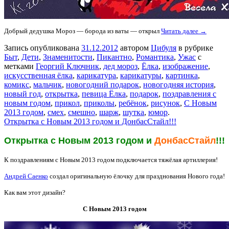
Добрый дедушка Мороз — борода из ваты — открыл
Читать далее →
Запись опубликована
31.12.2012
автором
Цибуля
в рубрике
Быт
,
Дети
,
Знаменитости
,
Пикантно
,
Романтика
,
Ужас
с
метками
Георгий Ключник
,
дед мороз
,
Ёлка
,
изображение
,
искусственная ёлка
,
карикатура
,
карикатуры
,
картинка
,
комикс
,
мальчик
,
новогодний подарок
,
новогодняя история
,
новый год
,
открытка
,
певица Ёлка
,
подарок
,
поздравления с
новым годом
,
прикол
,
приколы
,
ребёнок
,
рисунок
,
С Новым
2013 годом
,
смех
,
смешно
,
шарж
,
шутка
,
юмор
.
Открытка с Новым 2013 годом и ДонбасСтайл!!!
Открытка с Новым 2013 годом и
ДонбасСтайл
!!!
К поздравлениям с Новым 2013 годом подключается тяжёлая артиллерия!
Андрей Саенко
создал оригинальную ёлочку для празднования Нового года!
Как вам этот дизайн?
С Новым 2013 годом