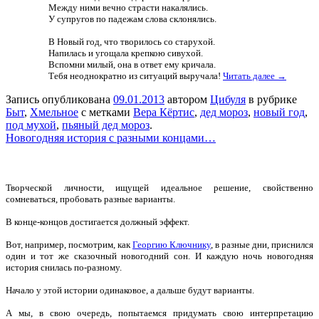
Между ними вечно страсти накалялись.
У супругов по падежам слова склонялись.
В Новый год, что творилось со старухой.
Напилась и угощала крепкою сивухой.
Вспомни милый, она в ответ ему кричала.
Тебя неоднократно из ситуаций выручала!
Читать далее →
Запись опубликована
09.01.2013
автором
Цибуля
в рубрике
Быт
,
Хмельное
с метками
Вера Кёртис
,
дед мороз
,
новый год
,
под мухой
,
пьяный дед мороз
.
Новогодняя история с разными концами…
Творческой личности, ищущей идеальное решение, свойственно
сомневаться, пробовать разные варианты.
В конце-концов достигается должный эффект.
Вот, например, посмотрим, как
Георгию Ключнику
, в разные дни, приснился
один и тот же сказочный новогодний сон. И каждую ночь новогодняя
история снилась по-разному.
Начало у этой истории одинаковое, а дальше будут варианты.
А мы, в свою очередь, попытаемся придумать свою интерпретацию