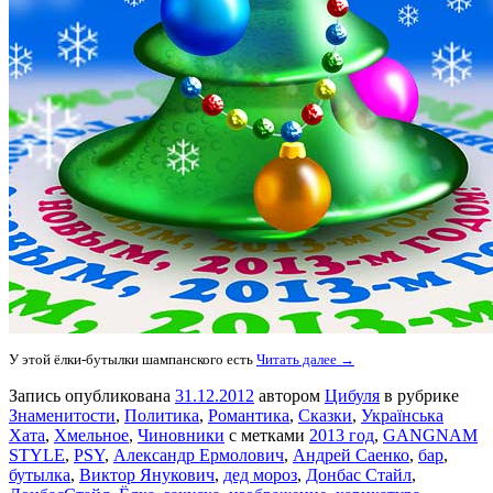
У этой ёлки-бутылки шампанского есть
Читать далее →
Запись опубликована
31.12.2012
автором
Цибуля
в рубрике
Знаменитости
,
Политика
,
Романтика
,
Сказки
,
Українська
Хата
,
Хмельное
,
Чиновники
с метками
2013 год
,
GANGNAM
STYLE
,
PSY
,
Александр Ермолович
,
Андрей Саенко
,
бар
,
бутылка
,
Виктор Янукович
,
дед мороз
,
Донбас Стайл
,