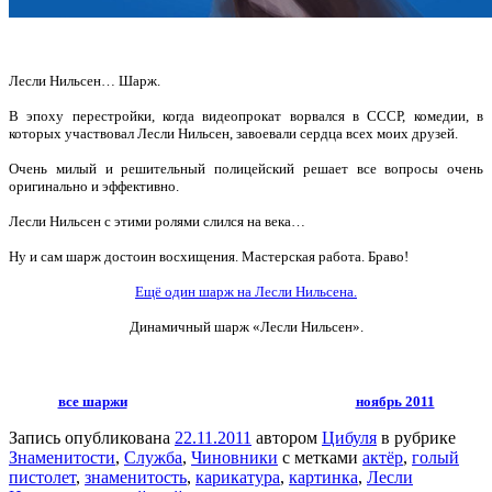
Лесли Нильсен… Шарж.
В эпоху перестройки, когда видеопрокат ворвался в СССР, комедии, в
которых участвовал Лесли Нильсен, завоевали сердца всех моих друзей.
Очень милый и решительный полицейский решает все вопросы очень
оригинально и эффективно.
Лесли Нильсен с этими ролями слился на века…
Ну и сам шарж достоин восхищения. Мастерская работа. Браво!
Ещё один шарж на Лесли Нильсена.
Динамичный шарж «Лесли Нильсен».
все шаржи
ноябрь 2011
Запись опубликована
22.11.2011
автором
Цибуля
в рубрике
Знаменитости
,
Служба
,
Чиновники
с метками
актёр
,
голый
пистолет
,
знаменитость
,
карикатура
,
картинка
,
Лесли