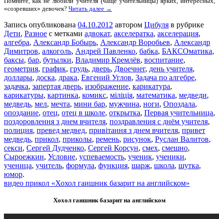
Помните, как не любили учителя (чаще учительницы) ярких, интересных,
«созревших» девочек?
Читать далее →
Запись опубликована
04.10.2012
автором
Цибуля
в рубрике
Дети
,
Разное
с метками
адвокат
,
акселератка
,
акселерация
,
алгебра
,
Александр Бобырь
,
Александр Воробьев
,
Александр
Димитров
,
алкоголь
,
Андрей Павленко
,
бабка
,
БАКСОматика
,
баксы
,
бар
,
бутылки
,
Владимир Кремлёв
,
воспитание
,
геометрия
,
график
,
грудь
,
дверь
,
Двоечнег
,
день учителя
,
доллары
,
доска
,
драка
,
Евгений Углов
,
Задача по алгебре
,
задачка
,
запертая дверь
,
изображение
,
карикатура
,
карикатуры
,
картинка
,
комикс
,
міліція
,
математика
,
медведи
,
медведь
,
мел
,
мечта
,
мини бар
,
мужчина
,
ноги
,
Опоздала
,
опоздание
,
отец
,
отец в школе
,
открытка
,
Первая учительница
,
поздоровлення з днем вчителя
,
поздравления с днём учителя
,
полиция
,
превед медвед
,
привітання з днем вчителя
,
привет
медведь
,
прикол
,
приколы
,
ремень
,
рисунок
,
Руслан Валитов
,
секси
,
Сергей Дудченко
,
Сергей Корсун
,
смех
,
смешно
,
Сыроежкин
,
Условие
,
успеваемость
,
ученик
,
ученики
,
ученица
,
учитель
,
формула
,
функция
,
шарж
,
школа
,
шутка
,
юмор
.
видео прикол «Хохол гаишник базарит на английском»
Хохол гаишник базарит на английском