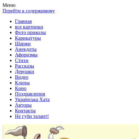
Весела хата — прикольные картинки, смешные истории,
Покажем всем ваши фото приколы, карикатуры, шаржи, стихи,
Меню
клипы!
рассказы, видео и песни!
Перейти к содержимому
Главная
все картинки
Фото приколы
Карикатуры
Шаржи
Анекдоты
Афоризмы
Стихи
Рассказы
Девушки
Видео
Клипы
Кино
Поздравления
Українська Хата
Авторы
Контакты
Не губи талант!