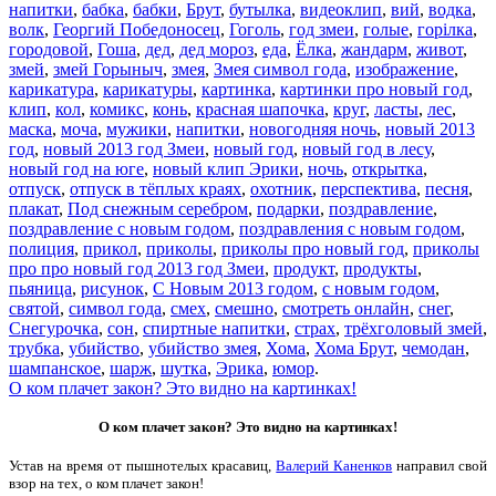
напитки
,
бабка
,
бабки
,
Брут
,
бутылка
,
видеоклип
,
вий
,
водка
,
волк
,
Георгий Победоносец
,
Гоголь
,
год змеи
,
голые
,
горілка
,
городовой
,
Гоша
,
дед
,
дед мороз
,
еда
,
Ёлка
,
жандарм
,
живот
,
змей
,
змей Горыныч
,
змея
,
Змея символ года
,
изображение
,
карикатура
,
карикатуры
,
картинка
,
картинки про новый год
,
клип
,
кол
,
комикс
,
конь
,
красная шапочка
,
круг
,
ласты
,
лес
,
маска
,
моча
,
мужики
,
напитки
,
новогодняя ночь
,
новый 2013
год
,
новый 2013 год Змеи
,
новый год
,
новый год в лесу
,
новый год на юге
,
новый клип Эрики
,
ночь
,
открытка
,
отпуск
,
отпуск в тёплых краях
,
охотник
,
перспектива
,
песня
,
плакат
,
Под снежным серебром
,
подарки
,
поздравление
,
поздравление с новым годом
,
поздравления с новым годом
,
полиция
,
прикол
,
приколы
,
приколы про новый год
,
приколы
про про новый год 2013 год Змеи
,
продукт
,
продукты
,
пьяница
,
рисунок
,
С Новым 2013 годом
,
с новым годом
,
святой
,
символ года
,
смех
,
смешно
,
смотреть онлайн
,
снег
,
Снегурочка
,
сон
,
спиртные напитки
,
страх
,
трёхголовый змей
,
трубка
,
убийство
,
убийство змея
,
Хома
,
Хома Брут
,
чемодан
,
шампанское
,
шарж
,
шутка
,
Эрика
,
юмор
.
О ком плачет закон? Это видно на картинках!
О ком плачет закон? Это видно на картинках!
Устав на время от пышнотелых красавиц,
Валерий Каненков
направил свой
взор на тех, о ком плачет закон!