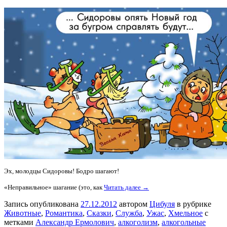
Эх, молодцы Сидоровы! Бодро шагают!
«Неправильное» шагание (это, как
Читать далее →
Запись опубликована
27.12.2012
автором
Цибуля
в рубрике
Животные
,
Романтика
,
Сказки
,
Служба
,
Ужас
,
Хмельное
с
метками
Александр Ермолович
,
алкоголизм
,
алкогольные