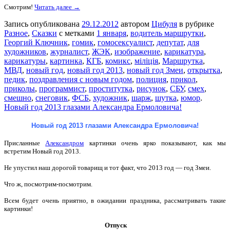
Смотрим!
Читать далее →
Запись опубликована
29.12.2012
автором
Цибуля
в рубрике
Разное
,
Сказки
с метками
1 января
,
водитель маршрутки
,
Георгий Ключник
,
гомик
,
гомосексуалист
,
депутат
,
для
художников
,
журналист
,
ЖЭК
,
изображение
,
карикатура
,
карикатуры
,
картинка
,
КГБ
,
комикс
,
міліція
,
Маршрутка
,
МВД
,
новый год
,
новый год 2013
,
новый год Змеи
,
открытка
,
педик
,
поздравления с новым годом
,
полиция
,
прикол
,
приколы
,
программист
,
проститутка
,
рисунок
,
СБУ
,
смех
,
смешно
,
снеговик
,
ФСБ
,
художник
,
шарж
,
шутка
,
юмор
.
Новый год 2013 глазами Александра Ермоловича!
Новый год 2013 глазами Александра Ермоловича!
Присланные
Александром
картинки очень ярко показывают, как мы
встретим Новый год 2013.
Не упустил наш дорогой товарищ и тот факт, что 2013 год — год Змеи.
Что ж, посмотрим-посмотрим.
Всем будет очень приятно, в ожидании праздника, рассматривать такие
картинки!
Отпуск