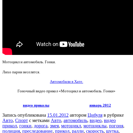
Мотоцикл и автомобиль. Гонки.
Лихо парни веселятся.
Автомобили в Хате.
Гоночный видео прикол
«Мотоцикл и автомобиль. Гонки»
видео приколы
январь 2012
Запись опубликована
15.01.2012
автором
Цибуля
в рубрике
Авто
,
Спорт
с метками
Авто
,
автомобиль
,
видео
,
видео
прикол
,
гонки
,
дорога
,
змея
,
мотоцикл
,
мотоциклы
,
погоня
,
полиция
,
преследование
,
прикол
,
ралли
,
скорость
,
шутка
,