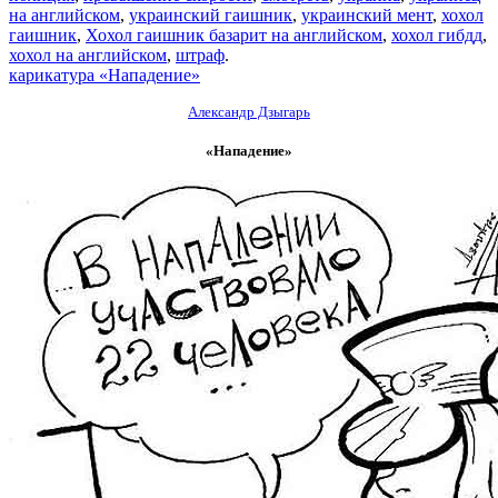
на английском
,
украинский гаишник
,
украинский мент
,
хохол
гаишник
,
Хохол гаишник базарит на английском
,
хохол гибдд
,
хохол на английском
,
штраф
.
карикатура «Нападение»
Александр Дзыгарь
«Нападение»