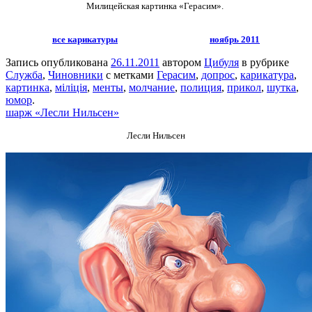
Милицейская картинка «Герасим».
все карикатуры
ноябрь 2011
Запись опубликована
26.11.2011
автором
Цибуля
в рубрике
Служба
,
Чиновники
с метками
Герасим
,
допрос
,
карикатура
,
картинка
,
міліція
,
менты
,
молчание
,
полиция
,
прикол
,
шутка
,
юмор
.
шарж «Лесли Нильсен»
Лесли Нильсен