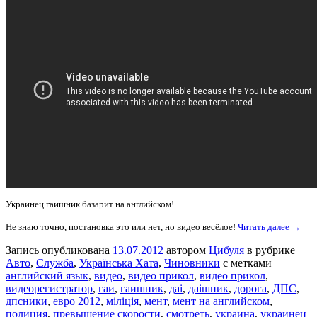
Украинец гаишник базарит на английском!
Не знаю точно, постановка это или нет, но видео весёлое!
Читать далее →
Запись опубликована
13.07.2012
автором
Цибуля
в рубрике
Авто
,
Служба
,
Українська Хата
,
Чиновники
с метками
английский язык
,
видео
,
видео прикол
,
видео прикол
,
видеорегистратор
,
гаи
,
гаишник
,
даі
,
даішник
,
дорога
,
ДПС
,
дпсники
,
евро 2012
,
міліція
,
мент
,
мент на английском
,
полиция
,
превышение скорости
,
смотреть
,
украина
,
украинец