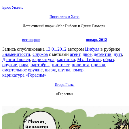
Брюс Уиллис
Пистолеты в Хате.
Детективный шарж «Мэл Гибсон и Дэнни Гловер».
все шаржи
январь 2012
Запись опубликована
13.01.2012
автором
Цибуля
в рубрике
Знаменитости
,
Служба
с метками
агент
,
двое
,
детектив
,
дуэт
,
Дэнни Гловер
,
карикатура
,
картинка
,
Мэл Гибсон
,
образ
,
оружие
,
пара
,
партнёры
,
пистолет
,
полиция
,
прикол
,
смертельное оружие
,
шарж
,
шутка
,
юмор
.
карикатура «Герасим»
Игорь Галко
«Герасим»