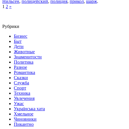
Нильсен
,
полицейский
,
полиция
,
прикол
,
шарж
.
1
2
»
Рубрики
Бизнес
Быт
Дети
Животные
Знаменитости
Политика
Разное
Романтика
Сказки
Служба
Спорт
Техника
Увлечения
Ужас
Українська хата
Хмельное
Чиновники
Пикантно