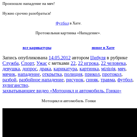
Произошло нападение на мяч!
Нужно срочно разобраться!
Футбол
в Хате.
Протокольная картинка «Нападение».
все карикатуры
новое в Хате
Запись опубликована
14.05.2012
автором
Цибуля
в рубрике
Служба
,
Спорт
,
Ужас
с метками
22
,
22 игрока
,
22 человека
,
девушка
,
допрос
,
драка
,
карикатура
,
картинка
,
міліція
,
мяч
,
мячик
,
нападение
,
открытка
,
полиция
,
прикол
,
протокол
,
разбой
,
разбойное нападение
,
рисунок
,
синяк
,
травма
,
футбол
,
хулиганство
.
захватывающее видео «Мотоцикл и автомобиль. Гонки»
Мотоцикл и автомобиль. Гонки