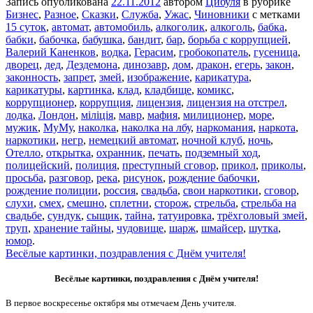
Запись опубликована
22.11.2012
автором
Цибуля
в рубрике
Бизнес
,
Разное
,
Сказки
,
Служба
,
Ужас
,
Чиновники
с метками
15 суток
,
автомат
,
автомобиль
,
алкоголик
,
алкоголь
,
бабка
,
бабки
,
бабочка
,
бабушка
,
бандит
,
бар
,
борьба с коррупцией
,
Валерий Каненков
,
водка
,
Герасим
,
гробокопатель
,
гусеница
,
дворец
,
дед
,
Дездемона
,
динозавр
,
дом
,
дракон
,
егерь
,
закон
,
законность
,
запрет
,
змей
,
изображение
,
карикатура
,
карикатуры
,
картинка
,
клад
,
кладбище
,
комикс
,
коррупционер
,
коррупция
,
лицензия
,
лицензия на отстрел
,
лодка
,
Лондон
,
міліція
,
мавр
,
мафия
,
милиционер
,
море
,
мужик
,
МуМу
,
наколка
,
наколка на лбу
,
наркомания
,
наркота
,
наркотики
,
негр
,
немецкий автомат
,
ночной клуб
,
ночь
,
Отелло
,
открытка
,
охранник
,
печать
,
подземный ход
,
полицейский
,
полиция
,
преступный сговор
,
прикол
,
приколы
,
просьба
,
разговор
,
река
,
рисунок
,
рождение бабочки
,
рождение полиции
,
россия
,
свадьба
,
свои наркотики
,
сговор
,
слухи
,
смех
,
смешно
,
сплетни
,
сторож
,
стрельба
,
стрельба на
свадьбе
,
сундук
,
сыщик
,
тайна
,
татуировка
,
трёхголовый змей
,
труп
,
хранение тайны
,
чудовище
,
шарж
,
шмайсер
,
шутка
,
юмор
.
Весёлые картинки, поздравления с Днём учителя!
Весёлые картинки, поздравления с Днём учителя!
В первое воскресенье октября мы отмечаем День учителя.