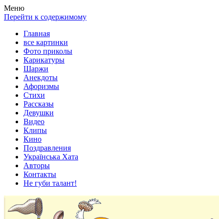
Весела хата — прикольные картинки, смешные истории,
Покажем всем ваши фото приколы, карикатуры, шаржи, стихи,
Меню
клипы!
рассказы, видео и песни!
Перейти к содержимому
Главная
все картинки
Фото приколы
Карикатуры
Шаржи
Анекдоты
Афоризмы
Стихи
Рассказы
Девушки
Видео
Клипы
Кино
Поздравления
Українська Хата
Авторы
Контакты
Не губи талант!