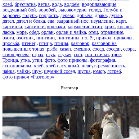
хлеб
,
брусчатка
,
ветка
,
вода
,
водоём
,
водоплавающие
,
воздушный бой
,
воробей
,
высокомерие
,
голод
,
Голуби и
воробей
,
голубь
,
гордость
,
дерево
,
добыча
,
драка
,
дупло
,
дятел
,
дятел и белка
,
еда
,
задранный нос
,
изумление
,
карп
,
картинка
,
картинки
,
коллажи
,
кормление птиц
,
крик
,
крылья
,
ласка
,
море
,
обед
,
орлан
,
орлан и чайка
,
отец
,
отражение
,
охота
,
охотник
,
пингвин
,
пингвины
,
полёт
,
прикол
,
приколы
,
просьба
,
птенец
,
птица
,
птицы
,
разговор
,
разговор на
повышенных тонах
,
рыба
,
сазан
,
смешно
,
сосед
,
соседи
,
ссора
,
ствол дерева
,
страх
,
стук
,
стукач
,
сын
,
три птички
,
трое
,
Троица
,
утка
,
утки
,
фото
,
фото приколы
,
фотография
,
фотоприколы
,
хлеб
,
хлеб насущный
,
целеустремлённость
,
чайка
,
чайки
,
шум
,
шумный сосед
,
шутка
,
юмор
,
ястреб
.
фото прикол «Разговор»
Разговор