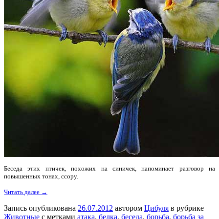
Беседа этих птичек, похожих на синичек, напоминает разговор на
повышенных тонах, ссору.
Читать далее →
Запись опубликована
26.07.2012
автором
Цибуля
в рубрике
Животные
с метками
атака
,
белка
,
беседа
,
борьба
,
борьба за