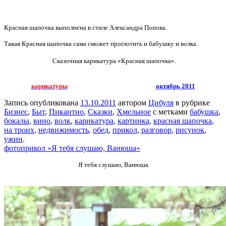
Красная шапочка выполнена в стиле Александра Попова.
Такая Красная шапочка сама сможет проглотить и бабушку и волка.
Сказочная
карикатура «Красная шапочка».
карикатуры
октябрь 2011
Запись опубликована
13.10.2011
автором
Цибуля
в рубрике
Бизнес
,
Быт
,
Пикантно
,
Сказки
,
Хмельное
с метками
бабушка
,
бокалы
,
вино
,
волк
,
карикатура
,
картинка
,
красная шапочка
,
на троих
,
недвижимость
,
обед
,
прикол
,
разговор
,
рисунок
,
ужин
.
фотоприкол «Я тебя слушаю, Ванюша»
Я тебя слушаю, Ванюша