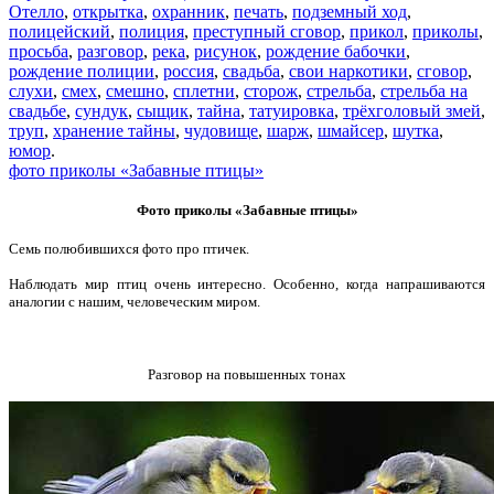
Отелло
,
открытка
,
охранник
,
печать
,
подземный ход
,
полицейский
,
полиция
,
преступный сговор
,
прикол
,
приколы
,
просьба
,
разговор
,
река
,
рисунок
,
рождение бабочки
,
рождение полиции
,
россия
,
свадьба
,
свои наркотики
,
сговор
,
слухи
,
смех
,
смешно
,
сплетни
,
сторож
,
стрельба
,
стрельба на
свадьбе
,
сундук
,
сыщик
,
тайна
,
татуировка
,
трёхголовый змей
,
труп
,
хранение тайны
,
чудовище
,
шарж
,
шмайсер
,
шутка
,
юмор
.
фото приколы «Забавные птицы»
Фото приколы «Забавные птицы»
Семь полюбившихся фото про птичек.
Наблюдать мир птиц очень интересно. Особенно, когда напрашиваются
аналогии с нашим, человеческим миром.
Разговор на повышенных тонах