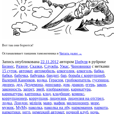
Вот так они борются!
Останавливает гаишник таможенника и
Читать далее →
Запись опубликована
22.11.2012
автором
Цибуля
в рубрике
Бизнес
,
Разное
,
Сказки
,
Служба
,
Ужас
,
Чиновники
с метками
15 суток
,
автомат
,
автомобиль
,
алкоголик
,
алкоголь
,
бабка
,
бабки
,
бабочка
,
бабушка
,
бандит
,
бар
,
борьба с коррупцией
,
Валерий Каненков
,
водка
,
Герасим
,
гробокопатель
,
гусеница
,
дворец
,
дед
,
Дездемона
,
динозавр
,
дом
,
дракон
,
егерь
,
закон
,
законность
,
запрет
,
змей
,
изображение
,
карикатура
,
карикатуры
,
картинка
,
клад
,
кладбище
,
комикс
,
коррупционер
,
коррупция
,
лицензия
,
лицензия на отстрел
,
лодка
,
Лондон
,
міліція
,
мавр
,
мафия
,
милиционер
,
море
,
мужик
,
МуМу
,
наколка
,
наколка на лбу
,
наркомания
,
наркота
,
наркотики
,
негр
,
немецкий автомат
,
ночной клуб
,
ночь
,