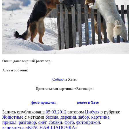
Очень даже мирный разговор.
Хоть и собачий.
Собаки
в Хате.
Приятельская картинка
«Разговор».
фото приколы
новое в Хате
Запись опубликована
05.03.2012
автором
Цибуля
в рубрике
Животные
с метками
беседа
,
деревня
,
забор
,
картинка
,
прикол
,
разговор
,
снег
,
собаки
,
фото
,
фотоприкол
.
карикатура «КРАСНАЯ ШАПОЧКА»