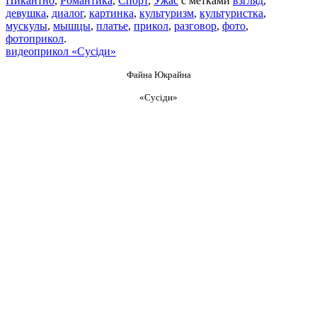
Пикантно
,
Романтика
,
Спорт
,
Ужас
с метками
взгляд
,
девушка
,
диалог
,
картинка
,
культуризм
,
культуристка
,
мускулы
,
мышцы
,
платье
,
прикол
,
разговор
,
фото
,
фотоприкол
.
видеоприкол «Сусіди»
Файна Юкрайна
«Сусіди»