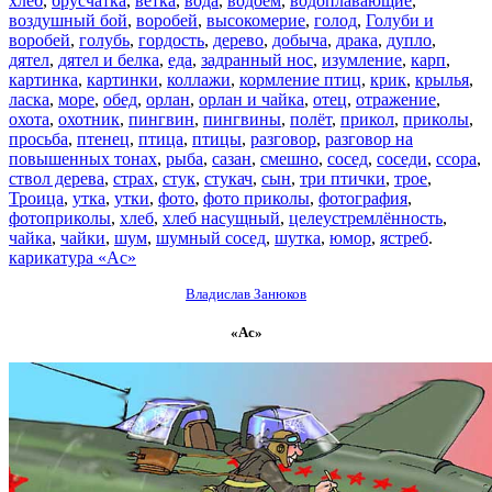
хлеб
,
брусчатка
,
ветка
,
вода
,
водоём
,
водоплавающие
,
воздушный бой
,
воробей
,
высокомерие
,
голод
,
Голуби и
воробей
,
голубь
,
гордость
,
дерево
,
добыча
,
драка
,
дупло
,
дятел
,
дятел и белка
,
еда
,
задранный нос
,
изумление
,
карп
,
картинка
,
картинки
,
коллажи
,
кормление птиц
,
крик
,
крылья
,
ласка
,
море
,
обед
,
орлан
,
орлан и чайка
,
отец
,
отражение
,
охота
,
охотник
,
пингвин
,
пингвины
,
полёт
,
прикол
,
приколы
,
просьба
,
птенец
,
птица
,
птицы
,
разговор
,
разговор на
повышенных тонах
,
рыба
,
сазан
,
смешно
,
сосед
,
соседи
,
ссора
,
ствол дерева
,
страх
,
стук
,
стукач
,
сын
,
три птички
,
трое
,
Троица
,
утка
,
утки
,
фото
,
фото приколы
,
фотография
,
фотоприколы
,
хлеб
,
хлеб насущный
,
целеустремлённость
,
чайка
,
чайки
,
шум
,
шумный сосед
,
шутка
,
юмор
,
ястреб
.
карикатура «Ас»
Владислав Занюков
«Ас»