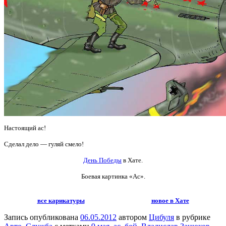
Настоящий ас!
Сделал дело — гуляй смело!
День Победы
в Хате.
Боевая картинка «Ас».
все карикатуры
новое в Хате
Запись опубликована
06.05.2012
автором
Цибуля
в рубрике