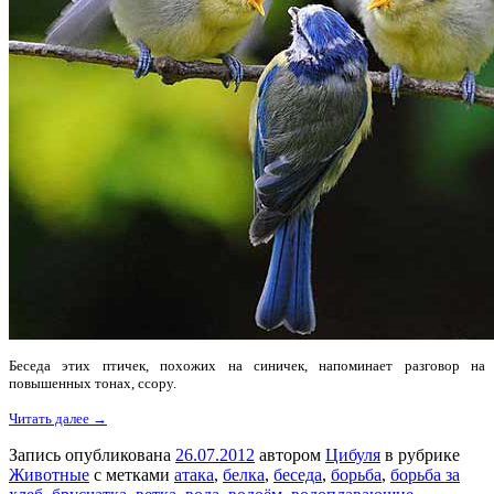
Беседа этих птичек, похожих на синичек, напоминает разговор на
повышенных тонах, ссору.
Читать далее →
Запись опубликована
26.07.2012
автором
Цибуля
в рубрике
Животные
с метками
атака
,
белка
,
беседа
,
борьба
,
борьба за