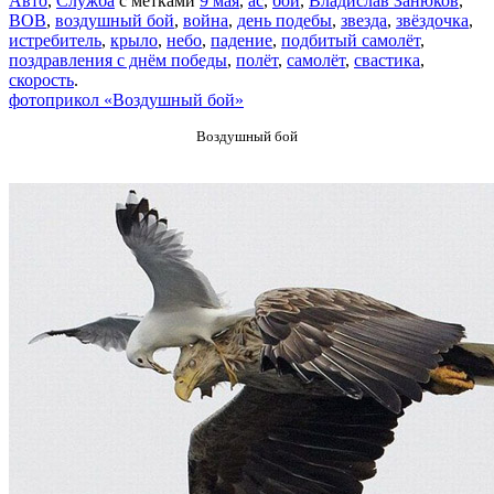
Авто
,
Служба
с метками
9 мая
,
ас
,
бой
,
Владислав Занюков
,
ВОВ
,
воздушный бой
,
война
,
день подебы
,
звезда
,
звёздочка
,
истребитель
,
крыло
,
небо
,
падение
,
подбитый самолёт
,
поздравления с днём победы
,
полёт
,
самолёт
,
свастика
,
скорость
.
фотоприкол «Воздушный бой»
Воздушный бой