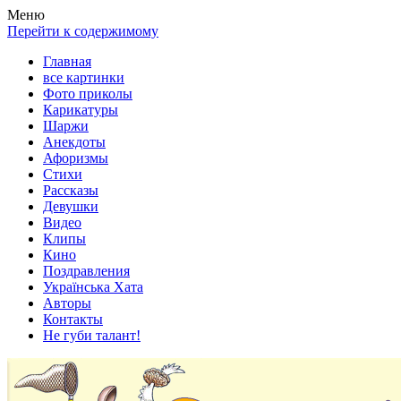
Весела хата — прикольные картинки, смешные истории,
Покажем всем ваши фото приколы, карикатуры, шаржи, стихи,
Меню
клипы!
рассказы, видео и песни!
Перейти к содержимому
Главная
все картинки
Фото приколы
Карикатуры
Шаржи
Анекдоты
Афоризмы
Стихи
Рассказы
Девушки
Видео
Клипы
Кино
Поздравления
Українська Хата
Авторы
Контакты
Не губи талант!