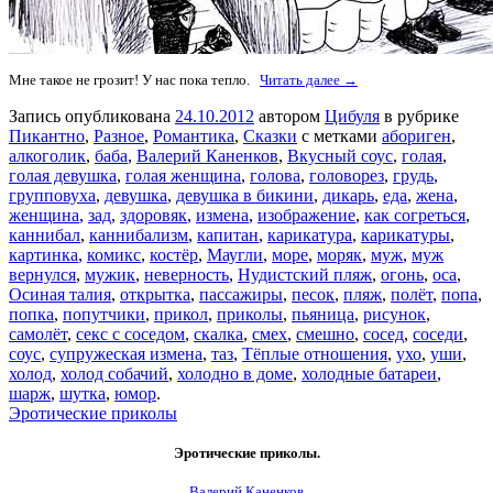
Мне такое не грозит! У нас пока тепло.
Читать далее →
Запись опубликована
24.10.2012
автором
Цибуля
в рубрике
Пикантно
,
Разное
,
Романтика
,
Сказки
с метками
абориген
,
алкоголик
,
баба
,
Валерий Каненков
,
Вкусный соус
,
голая
,
голая девушка
,
голая женщина
,
голова
,
головорез
,
грудь
,
групповуха
,
девушка
,
девушка в бикини
,
дикарь
,
еда
,
жена
,
женщина
,
зад
,
здоровяк
,
измена
,
изображение
,
как согреться
,
каннибал
,
каннибализм
,
капитан
,
карикатура
,
карикатуры
,
картинка
,
комикс
,
костёр
,
Маугли
,
море
,
моряк
,
муж
,
муж
вернулся
,
мужик
,
неверность
,
Нудистский пляж
,
огонь
,
оса
,
Осиная талия
,
открытка
,
пассажиры
,
песок
,
пляж
,
полёт
,
попа
,
попка
,
попутчики
,
прикол
,
приколы
,
пьяница
,
рисунок
,
самолёт
,
секс с соседом
,
скалка
,
смех
,
смешно
,
сосед
,
соседи
,
соус
,
супружеская измена
,
таз
,
Тёплые отношения
,
ухо
,
уши
,
холод
,
холод собачий
,
холодно в доме
,
холодные батареи
,
шарж
,
шутка
,
юмор
.
Эротические приколы
Эротические приколы.
Валерий Каненков