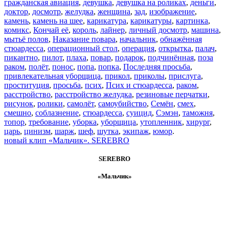
гражданская авиация
,
девушка
,
девушка на роликах
,
деньги
,
доктор
,
досмотр
,
желудка
,
женщина
,
зад
,
изображение
,
камень
,
камень на шее
,
карикатура
,
карикатуры
,
картинка
,
комикс
,
Кончай её
,
король
,
лайнер
,
личный досмотр
,
машина
,
мытьё полов
,
Наказание повара
,
начальник
,
обнажённая
стюардесса
,
операционный стол
,
операция
,
открытка
,
палач
,
пикантно
,
пилот
,
плаха
,
повар
,
подарок
,
подчинённая
,
поза
раком
,
полёт
,
понос
,
попа
,
попка
,
Последняя просьба
,
привлекательная уборщица
,
прикол
,
приколы
,
прислуга
,
проституция
,
просьба
,
псих
,
Псих и стюардесса
,
раком
,
расстройство
,
расстройство желудка
,
резиновые перчатки
,
рисунок
,
ролики
,
самолёт
,
самоубийство
,
Семён
,
смех
,
смешно
,
соблазнение
,
стюардесса
,
суицид
,
Сэмэн
,
таможня
,
топор
,
требование
,
уборка
,
уборщица
,
утопленник
,
хирург
,
царь
,
цинизм
,
шарж
,
шеф
,
шутка
,
экипаж
,
юмор
.
новый клип «Мальчик». SEREBRO
SEREBRO
«Мальчик»