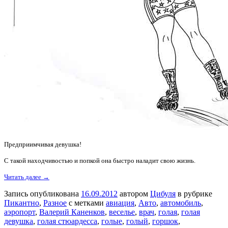
Предприимчивая девушка!
С такой находчивостью и попкой она быстро наладит свою жизнь.
Читать далее →
Запись опубликована
16.09.2012
автором
Цибуля
в рубрике
Пикантно
,
Разное
с метками
авиация
,
Авто
,
автомобиль
,
аэропорт
,
Валерий Каненков
,
веселье
,
врач
,
голая
,
голая
девушка
,
голая стюардесса
,
голые
,
голый
,
горшок
,