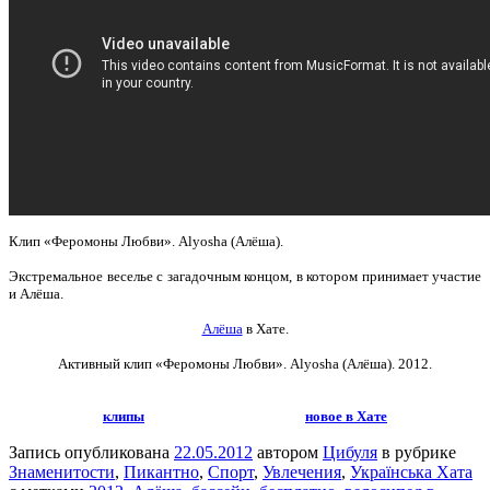
Клип «Феромоны Любви». Alyosha (Алёша).
Экстремальное веселье с загадочным концом, в котором принимает участие
и Алёша.
Алёша
в Хате.
Активный клип «Феромоны Любви». Alyosha (Алёша)
. 2012.
клипы
новое в Хате
Запись опубликована
22.05.2012
автором
Цибуля
в рубрике
Знаменитости
,
Пикантно
,
Спорт
,
Увлечения
,
Українська Хата