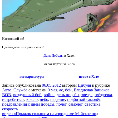
Настоящий ас!
Сделал дело — гуляй смело!
День Победы
в Хате.
Боевая картинка «Ас».
все карикатуры
новое в Хате
Запись опубликована
06.05.2012
автором
Цибуля
в рубрике
Авто
,
Служба
с метками
9 мая
,
ас
,
бой
,
Владислав Занюков
,
ВОВ
,
воздушный бой
,
война
,
день подебы
,
звезда
,
звёздочка
,
истребитель
,
крыло
,
небо
,
падение
,
подбитый самолёт
,
поздравления с днём победы
,
полёт
,
самолёт
,
свастика
,
скорость
.
видео «Прыжок голышом на аэродроме Майское под