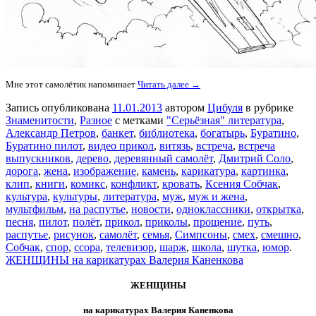
Мне этот самолётик напоминает
Читать далее →
Запись опубликована
11.01.2013
автором
Цибуля
в рубрике
Знаменитости
,
Разное
с метками
"Серьёзная" литература
,
Александр Петров
,
банкет
,
библиотека
,
богатырь
,
Буратино
,
Буратино пилот
,
видео прикол
,
витязь
,
встреча
,
встреча
выпускников
,
дерево
,
деревянный самолёт
,
Дмитрий Соло
,
дорога
,
жена
,
изображение
,
камень
,
карикатура
,
картинка
,
клип
,
книги
,
комикс
,
конфликт
,
кровать
,
Ксения Собчак
,
культура
,
культуры
,
литература
,
муж
,
муж и жена
,
мультфильм
,
на распутье
,
новости
,
одноклассники
,
открытка
,
песня
,
пилот
,
полёт
,
прикол
,
приколы
,
прощение
,
путь
,
распутье
,
рисунок
,
самолёт
,
семья
,
Симпсоны
,
смех
,
смешно
,
Собчак
,
спор
,
ссора
,
телевизор
,
шарж
,
школа
,
шутка
,
юмор
.
ЖЕНЩИНЫ на карикатурах Валерия Каненкова
ЖЕНЩИНЫ
на карикатурах Валерия Каненкова