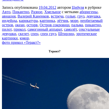
Запись опубликована
19.04.2012
автором
Цибуля
в рубрике
Авто
,
Пикантно
,
Разное
,
Хмельное
с метками
аборигены
,
авиация
,
Валерий Каненков
,
встреча
,
голые
,
груз
,
девушка
,
индейцы
,
карикатура
,
картинка
,
лётчик
,
море
,
необитаемый
остров
,
океан
,
осторв
,
Остров сокровищ
,
пальма
,
пикантно
,
пилот
,
прикол
,
самогонный аппарат
,
самолёт
,
сексуальные
девушки
,
скелет
,
спец
,
спец груз
,
Штирлиц
,
эротические
картинки
,
юмор
.
фото прикол «Теракт?»
Теракт?