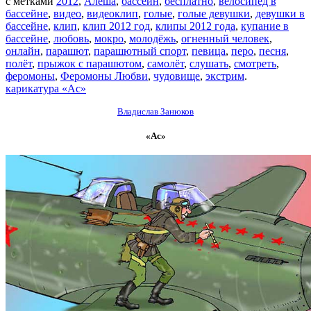
с метками
2012
,
Алёша
,
бассейн
,
бесплатно
,
велосипед в
бассейне
,
видео
,
видеоклип
,
голые
,
голые девушки
,
девушки в
бассейне
,
клип
,
клип 2012 год
,
клипы 2012 года
,
купание в
бассейне
,
любовь
,
мокро
,
молодёжь
,
огненный человек
,
онлайн
,
парашют
,
парашютный спорт
,
певица
,
перо
,
песня
,
полёт
,
прыжок с парашютом
,
самолёт
,
слушать
,
смотреть
,
феромоны
,
Феромоны Любви
,
чудовище
,
экстрим
.
карикатура «Ас»
Владислав Занюков
«Ас»