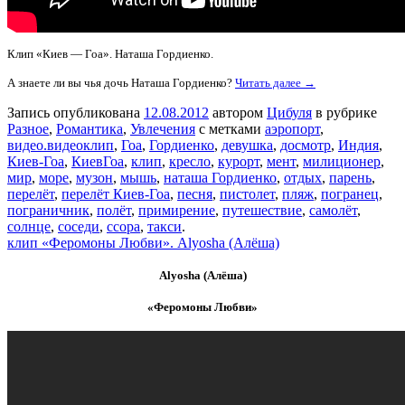
Клип «Киев — Гоа». Наташа Гордиенко.
А знаете ли вы чья дочь Наташа Гордиенко?
Читать далее →
Запись опубликована
12.08.2012
автором
Цибуля
в рубрике
Разное
,
Романтика
,
Увлечения
с метками
аэропорт
,
видео.видеоклип
,
Гоа
,
Гордиенко
,
девушка
,
досмотр
,
Индия
,
Киев-Гоа
,
КиевГоа
,
клип
,
кресло
,
курорт
,
мент
,
милиционер
,
мир
,
море
,
музон
,
мышь
,
наташа Гордиенко
,
отдых
,
парень
,
перелёт
,
перелёт Киев-Гоа
,
песня
,
пистолет
,
пляж
,
погранец
,
пограничник
,
полёт
,
примирение
,
путешествие
,
самолёт
,
солнце
,
соседи
,
ссора
,
такси
.
клип «Феромоны Любви». Alyosha (Алёша)
Alyosha (Алёша)
«Феромоны Любви»