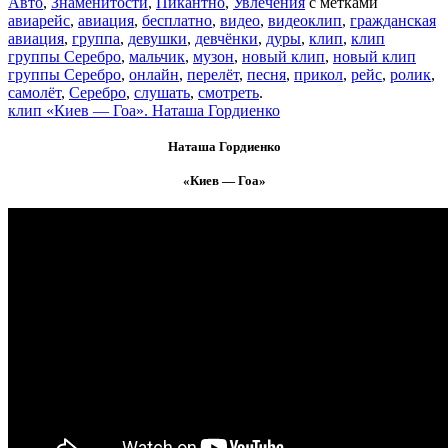
Авто
,
Знаменитости
,
Пикантно
,
Увлечения
с метками
авиарейс
,
авиация
,
бесплатно
,
видео
,
видеоклип
,
гражданская
авиация
,
группа
,
девушки
,
девчёнки
,
дуры
,
клип
,
клип
группы Серебро
,
мальчик
,
музон
,
новый клип
,
новый клип
группы Серебро
,
онлайн
,
перелёт
,
песня
,
прикол
,
рейс
,
ролик
,
самолёт
,
Серебро
,
слушать
,
смотреть
.
клип «Киев — Гоа». Наташа Гордиенко
Наташа Гордиенко
«Киев — Гоа»