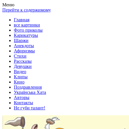
Весела хата — прикольные картинки, смешные истории,
Покажем всем ваши фото приколы, карикатуры, шаржи, стихи,
Меню
клипы!
рассказы, видео и песни!
Перейти к содержимому
Главная
все картинки
Фото приколы
Карикатуры
Шаржи
Анекдоты
Афоризмы
Стихи
Рассказы
Девушки
Видео
Клипы
Кино
Поздравления
Українська Хата
Авторы
Контакты
Не губи талант!