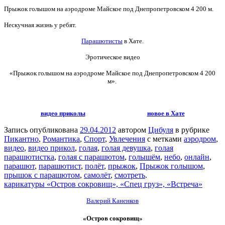
Прыжок голышом на аэродроме Майское под Днепропетровском 4 200 м.
Нескучная жизнь у ребят.
Парашютисты
в Хате.
Эротическое видео
«Прыжок голышом на аэродроме Майское под Днепропетровском 4 200
м».
видео приколы
новое в Хате
Запись опубликована
29.04.2012
автором
Цибуля
в рубрике
Пикантно
,
Романтика
,
Спорт
,
Увлечения
с метками
аэродром
,
видео
,
видео прикол
,
голая
,
голая девушка
,
голая
парашютистка
,
голая с парашютом
,
голышём
,
небо
,
онлайн
,
парашют
,
парашютист
,
полёт
,
прыжок
,
Прыжок голышом
,
прышок с парашютом
,
самолёт
,
смотреть
.
карикатуры «Остров сокровищ», «Спец груз», «Встреча»
Валерий Каненков
«Остров сокровищ»