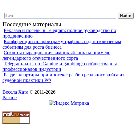
Последние материалы
Реклама и посевы в Telegram: полное руководство по
продвижению
Конференции по арбитражу трафика: гид по ключевым
событиям для роста бизнеса
Секреты выращивания зимних яблонь на примере
легендарного отечественного сорта
Telegram-чаты по iGaming и gambling: сообщества для
профессионалов индустрии
Раздел квартиры при ипотеке: разбор реального кейса из
судебной практики РФ
Весела Хата
© 2011-2026
Разное