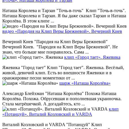
в-точь». Наташа Королева и Тарзан
Наташа Королева и Тарзан "Точь-в-точь" Клип "Точь-в-точь".
Наташа Королева и Тарзан. Я бы даже сказал Тарзан и Наташа
Королёва. В этом клипе ...
видео «Пародия на Клип Веры Брежневой». Вечерний Киев
Вечерний Киев "Пародия на Клип Веры Брежневой"
Вечерний Киев. "Пародия на Клип Веры Брежневой". Не
знаю, что больше мне понравилось. Сама ...
клип «Город тает». Яжевика
Яжевика "Город тает" Клип "Город тает". Яжевика. Весёлый,
живой, девичий клип. Есть во внешности Яжевики и в
оранжировке песни моментики от ...
шарж «Наташа Королёва»
Александр Блейхман "Наташа Королёва" Похожа Наташа
Королёва. Похожа. Обрусевшая и пополневшая украиночка.
Стала матрёшечкой. А догадайтесь, кто ...
клип
«Потанцуй». Виталий Козловский и VARDA
Виталий Козловский и VARDA "Потанцуй" Клип