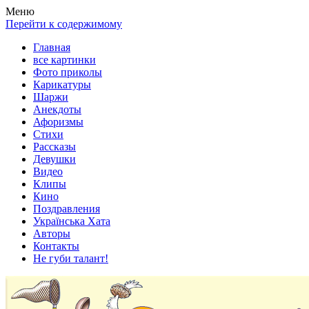
Весела хата — прикольные картинки, смешные истории,
Покажем всем ваши фото приколы, карикатуры, шаржи, стихи,
Меню
клипы!
рассказы, видео и песни!
Перейти к содержимому
Главная
все картинки
Фото приколы
Карикатуры
Шаржи
Анекдоты
Афоризмы
Стихи
Рассказы
Девушки
Видео
Клипы
Кино
Поздравления
Українська Хата
Авторы
Контакты
Не губи талант!