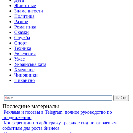
Дети
Животные
Знаменитости
Политика
Разное
Романтика
Сказки
Служба
Спорт
Техника
Увлечения
Ужас
Українська хата
Хмельное
Чиновники
Пикантно
Последние материалы
Реклама и посевы в Telegram: полное руководство по
продвижению
Конференции по арбитражу трафика: гид по ключевым
событиям для роста бизнеса