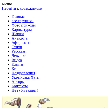
Весела хата — прикольные картинки, смешные истории,
Покажем всем ваши фото приколы, карикатуры, шаржи, стихи,
Меню
клипы!
рассказы, видео и песни!
Перейти к содержимому
Главная
все картинки
Фото приколы
Карикатуры
Шаржи
Анекдоты
Афоризмы
Стихи
Рассказы
Девушки
Видео
Клипы
Кино
Поздравления
Українська Хата
Авторы
Контакты
Не губи талант!