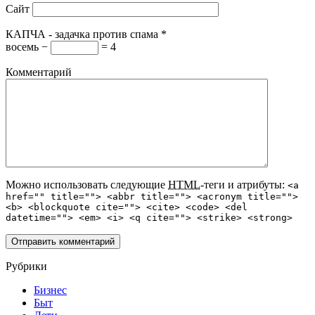
Сайт
КАПЧА - задачка против спама
*
восемь −
= 4
Комментарий
Можно использовать следующие
HTML
-теги и атрибуты:
<a
href="" title=""> <abbr title=""> <acronym title="">
<b> <blockquote cite=""> <cite> <code> <del
datetime=""> <em> <i> <q cite=""> <strike> <strong>
Рубрики
Бизнес
Быт