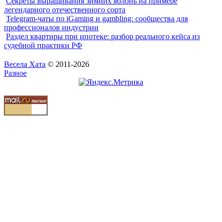
Секреты выращивания зимних яблонь на примере
легендарного отечественного сорта
Telegram-чаты по iGaming и gambling: сообщества для
профессионалов индустрии
Раздел квартиры при ипотеке: разбор реального кейса из
судебной практики РФ
Весела Хата
© 2011-2026
Разное