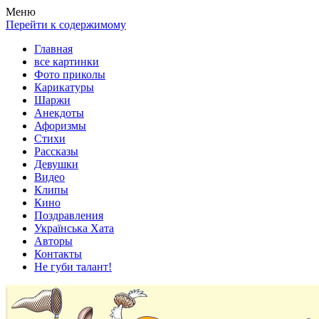
Весела хата — прикольные картинки, смешные истории,
Покажем всем ваши фото приколы, карикатуры, шаржи, стихи,
Меню
клипы!
рассказы, видео и песни!
Перейти к содержимому
Главная
все картинки
Фото приколы
Карикатуры
Шаржи
Анекдоты
Афоризмы
Стихи
Рассказы
Девушки
Видео
Клипы
Кино
Поздравления
Українська Хата
Авторы
Контакты
Не губи талант!