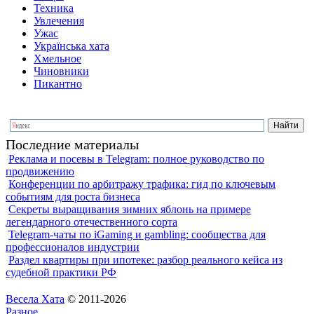
Техника
Увлечения
Ужас
Українська хата
Хмельное
Чиновники
Пикантно
Последние материалы
Реклама и посевы в Telegram: полное руководство по
продвижению
Конференции по арбитражу трафика: гид по ключевым
событиям для роста бизнеса
Секреты выращивания зимних яблонь на примере
легендарного отечественного сорта
Telegram-чаты по iGaming и gambling: сообщества для
профессионалов индустрии
Раздел квартиры при ипотеке: разбор реального кейса из
судебной практики РФ
Весела Хата
© 2011-2026
Разное