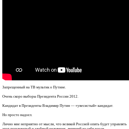
Запрещенный на ТВ мультик о Путине.
Очень скоро выборы Президента России 2012.
Кандидат в Президенты Владимир Путин — «увесистый» кандидат.
Но просто надоел.
Лично мне неприятно от мысли, что великой Россией опять будет управлять
этот пошловатый и злобный человечек, лепящий из себя идола.