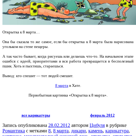
Открытка к 8 марта…
Она бы сказала то же самое, если бы открытка к 8 марта была нарисована
угольком на стене пещеры.
А так часто бывает, когда рисуешь или делаешь что-то. На начальном этапе
ошибся с идеей, приоритетами и вся работа превращается в бесполезный
пшик. Хоть и пыхтишь, стараешься.
Вывод: кто спешит — тот людей смешит.
8 марта
в Хате.
Первобытная картинка «Открытка к 8 марта».
все карикатуры
февраль 2012
Запись опубликована
28.02.2012
автором
Цибуля
в рубрике
Романтика
с метками
8
,
8 марта
,
дикари
,
камень
,
карикатура
,