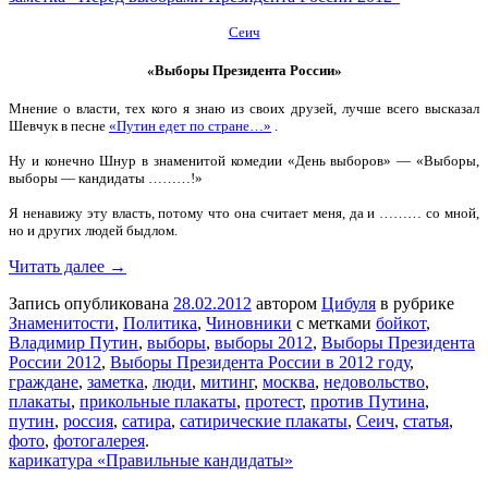
Сеич
«Выборы Президента России»
Мнение о власти, тех кого я знаю из своих друзей, лучше всего высказал
Шевчук в песне
«Путин едет по стране…»
.
Ну и конечно Шнур в знаменитой комедии «День выборов» — «Выборы,
выборы — кандидаты ………!»
Я ненавижу эту власть, потому что она считает меня, да и ……… со мной,
но и других людей быдлом.
Читать далее →
Запись опубликована
28.02.2012
автором
Цибуля
в рубрике
Знаменитости
,
Политика
,
Чиновники
с метками
бойкот
,
Владимир Путин
,
выборы
,
выборы 2012
,
Выборы Президента
России 2012
,
Выборы Президента России в 2012 году
,
граждане
,
заметка
,
люди
,
митинг
,
москва
,
недовольство
,
плакаты
,
прикольные плакаты
,
протест
,
против Путина
,
путин
,
россия
,
сатира
,
сатирические плакаты
,
Сеич
,
статья
,
фото
,
фотогалерея
.
карикатура «Правильные кандидаты»