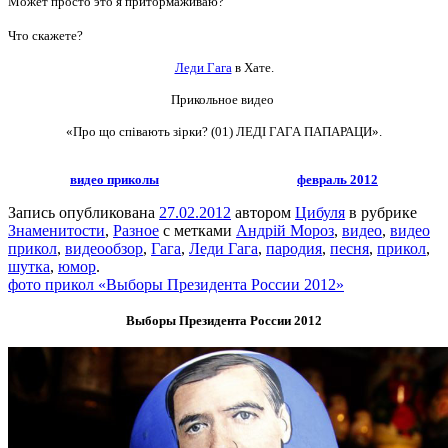
Может просто это я притормаживаю?
Что скажете?
Леди Гага
в Хате.
Прикольное видео
«Про що співають зірки? (01) ЛЕДІ ГАГА ПАПАРАЦИ».
видео приколы
февраль 2012
Запись опубликована
27.02.2012
автором
Цибуля
в рубрике
Знаменитости
,
Разное
с метками
Андрій Мороз
,
видео
,
видео
прикол
,
видеообзор
,
Гага
,
Леди Гага
,
пародия
,
песня
,
прикол
,
шутка
,
юмор
.
фото прикол «Выборы Президента России 2012»
Выборы Президента России 2012