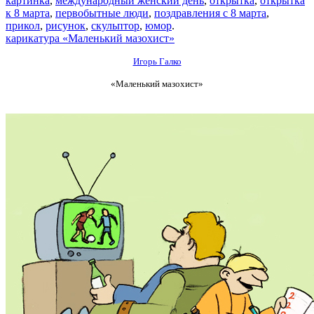
картинка
,
международный женский день
,
открытка
,
открытка
к 8 марта
,
первобытные люди
,
поздравления с 8 марта
,
прикол
,
рисунок
,
скульптор
,
юмор
.
карикатура «Маленький мазохист»
Игорь Галко
«Маленький мазохист»