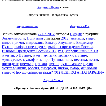
Владимир Путин
в Хате.
Запрещенный на ТВ мультик о Путине.
видео приколы
февраль 2012
Запись опубликована
27.02.2012
автором
Цибуля
в рубрике
Знаменитости
,
Политика
с метками
2012
,
анімація
,
видео
,
видео прикол
,
видеоклип
,
Виктор Янукович
,
Владимир
Путин
,
выборы президента
,
выборы президента России
,
Выборы Президента России 2012
,
газ
,
Запрещенный на ТВ
мультик о Путине
,
мульт
,
мультик
,
мультик о путине
,
мультфильм
,
мультфильм про Путина
,
папа
,
песенка
,
песня
,
президент
,
премьер
,
прикол
,
путин
,
путин может
,
путин
может мультик
,
россия
,
супермен
,
шутка
,
юмор
,
Янукович
.
видео «Про що співають зірки? (01) ЛЕДІ ГАГА ПАПАРАЦИ»
Андрій Мороз
«Про що співають зірки? (01) ЛЕДІ ГАГА ПАПАРАЦИ»