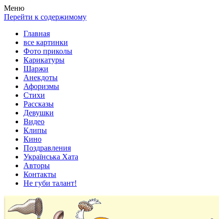
Весела хата — прикольные картинки, смешные истории,
Покажем всем ваши фото приколы, карикатуры, шаржи, стихи,
Меню
клипы!
рассказы, видео и песни!
Перейти к содержимому
Главная
все картинки
Фото приколы
Карикатуры
Шаржи
Анекдоты
Афоризмы
Стихи
Рассказы
Девушки
Видео
Клипы
Кино
Поздравления
Українська Хата
Авторы
Контакты
Не губи талант!