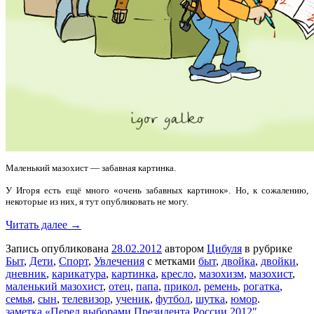
Маленький мазохист — забавная картинка.
У Игоря есть ещё много «очень забавных картинок». Но, к сожалению,
некоторые из них, я тут опубликовать не могу.
Читать далее →
Запись опубликована
28.02.2012
автором
Цибуля
в рубрике
Быт
,
Дети
,
Спорт
,
Увлечения
с метками
быт
,
двойка
,
двойки
,
дневник
,
карикатура
,
картинка
,
кресло
,
мазохизм
,
мазохист
,
маленький мазохист
,
отец
,
папа
,
прикол
,
ремень
,
рогатка
,
семья
,
сын
,
телевизор
,
ученик
,
футбол
,
шутка
,
юмор
.
заметка «Перед выборами Президента России 2012″