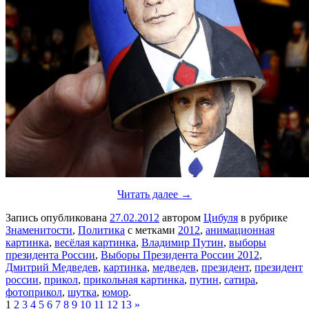
Читать далее →
Запись опубликована
27.02.2012
автором
Цибуля
в рубрике
Знаменитости
,
Политика
с метками
2012
,
анимационная
картинка
,
весёлая картинка
,
Владимир Путин
,
выборы
президента России
,
Выборы Президента России 2012
,
Дмитрий Медведев
,
картинка
,
медведев
,
президент
,
президент
россии
,
прикол
,
прикольная картинка
,
путин
,
сатира
,
фотоприкол
,
шутка
,
юмор
.
1
2
3
4
5
6
7
8
9
10
11
12
13
»