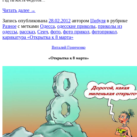
Гад ты Костя Федотов…
Читать далее →
Запись опубликована
28.02.2012
автором
Цибуля
в рубрике
Разное
с метками
Одесса
,
одесские приколы
,
приколы из
одессы
,
рассказ
,
Сеич
,
фото
,
фото прикол
,
фотоприкол
.
карикатура «Открытка к 8 марта»
Виталий Гринченко
«Открытка к 8 марта»