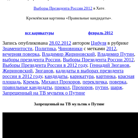
Выборы Президента России 2012
в Хате.
Кремлёвская картинка «Правильные кандидаты».
все карикатуры
февраль 2012
Запись опубликована
28.02.2012
автором
Цибуля
в рубрике
Знаменитости
,
Политика
,
Чиновники
с метками
2012
,
вечерняя поверка
,
Владимир Жириновский
,
Владимир Путин
,
выборы президента России
,
Выборы Президента России 2012
,
Выборы Президента России в 2012 году
,
Геннадий Зюганов
,
Жириновский
,
Зюганов
,
кадидаты в выборах президента
россии в 2012 году
,
кандидаты
,
карикатура
,
картинка
,
красная
площадь
,
Кремль
,
Михаил Прохоров
,
перекличка
,
поверка
,
правильные кандидаты
,
прикол
,
Прохоров
,
путин
,
шарж
.
Запрещенный на ТВ мультик о Путине
Запрещенный на ТВ мультик о Путине