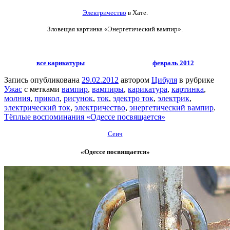
Электричество
в Хате.
Зловещая картинка «Энергетический вампир».
все карикатуры
февраль 2012
Запись опубликована
29.02.2012
автором
Цибуля
в рубрике
Ужас
с метками
вампир
,
вампиры
,
карикатура
,
картинка
,
молния
,
прикол
,
рисунок
,
ток
,
эдектро ток
,
электрик
,
электрический ток
,
электричество
,
энергетический вампир
.
Тёплые воспоминания «Одессе посвящается»
Сеич
«Одессе посвящается»