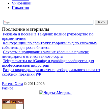
Чиновники
Пикантно
Последние материалы
Реклама и посевы в Telegram: полное руководство по
продвижению
Конференции по арбитражу трафика: гид по ключевым
событиям для роста бизнеса
Секреты выращивания зимних яблонь на примере
легендарного отечественного сорта
Telegram-чаты по iGaming и gambling: сообщества для
профессионалов индустрии
Раздел квартиры при ипотеке: разбор реального кейса из
судебной практики РФ
Весела Хата
© 2011-2026
Разное