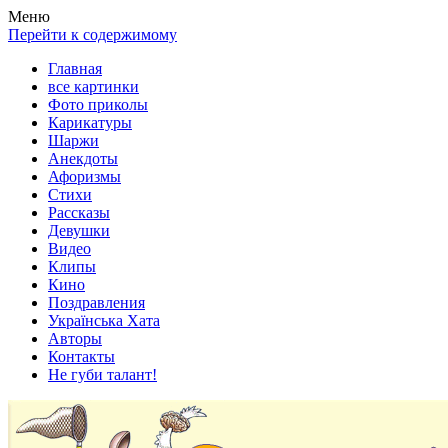
Весела хата — прикольные картинки, смешные истории,
Покажем всем ваши фото приколы, карикатуры, шаржи, стихи,
Меню
клипы!
рассказы, видео и песни!
Перейти к содержимому
Главная
все картинки
Фото приколы
Карикатуры
Шаржи
Анекдоты
Афоризмы
Стихи
Рассказы
Девушки
Видео
Клипы
Кино
Поздравления
Українська Хата
Авторы
Контакты
Не губи талант!