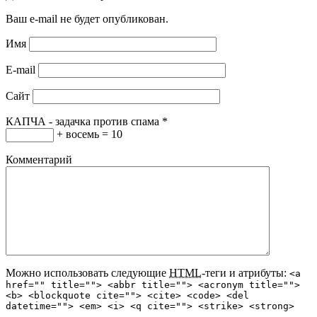
Ваш e-mail не будет опубликован.
Имя
E-mail
Сайт
КАПЧА - задачка против спама
*
+ восемь = 10
Комментарий
Можно использовать следующие
HTML
-теги и атрибуты:
<a
href="" title=""> <abbr title=""> <acronym title="">
<b> <blockquote cite=""> <cite> <code> <del
datetime=""> <em> <i> <q cite=""> <strike> <strong>