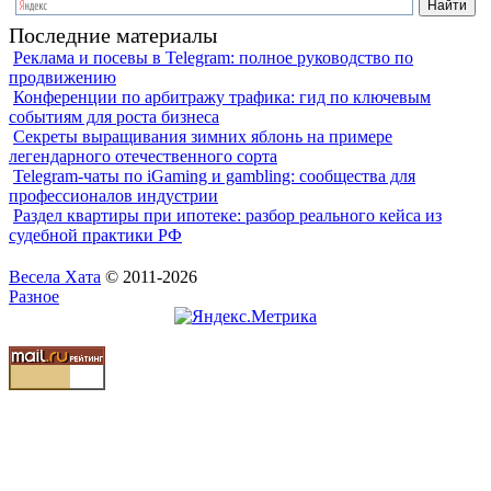
Последние материалы
Реклама и посевы в Telegram: полное руководство по
продвижению
Конференции по арбитражу трафика: гид по ключевым
событиям для роста бизнеса
Секреты выращивания зимних яблонь на примере
легендарного отечественного сорта
Telegram-чаты по iGaming и gambling: сообщества для
профессионалов индустрии
Раздел квартиры при ипотеке: разбор реального кейса из
судебной практики РФ
Весела Хата
© 2011-2026
Разное