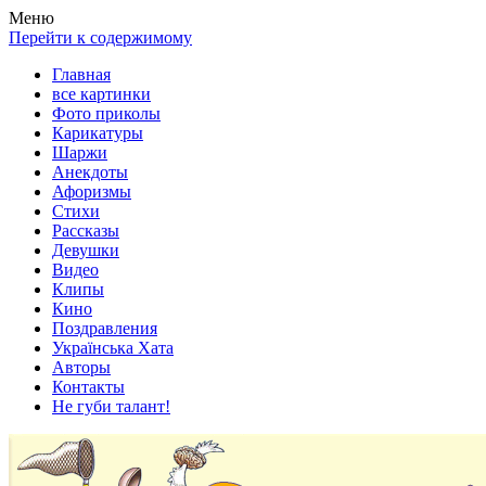
Весела хата — прикольные картинки, смешные истории,
Покажем всем ваши фото приколы, карикатуры, шаржи, стихи,
Меню
клипы!
рассказы, видео и песни!
Перейти к содержимому
Главная
все картинки
Фото приколы
Карикатуры
Шаржи
Анекдоты
Афоризмы
Стихи
Рассказы
Девушки
Видео
Клипы
Кино
Поздравления
Українська Хата
Авторы
Контакты
Не губи талант!