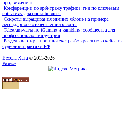
продвижению
Конференции по арбитражу трафика: гид по ключевым
событиям для роста бизнеса
Секреты выращивания зимних яблонь на примере
легендарного отечественного сорта
Telegram-чаты по iGaming и gambling: сообщества для
профессионалов индустрии
Раздел квартиры при ипотеке: разбор реального кейса из
судебной практики РФ
Весела Хата
© 2011-2026
Разное