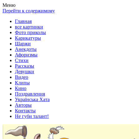
Весела хата — прикольные картинки, смешные истории,
Покажем всем ваши фото приколы, карикатуры, шаржи, стихи,
Меню
клипы!
рассказы, видео и песни!
Перейти к содержимому
Главная
все картинки
Фото приколы
Карикатуры
Шаржи
Анекдоты
Афоризмы
Стихи
Рассказы
Девушки
Видео
Клипы
Кино
Поздравления
Українська Хата
Авторы
Контакты
Не губи талант!