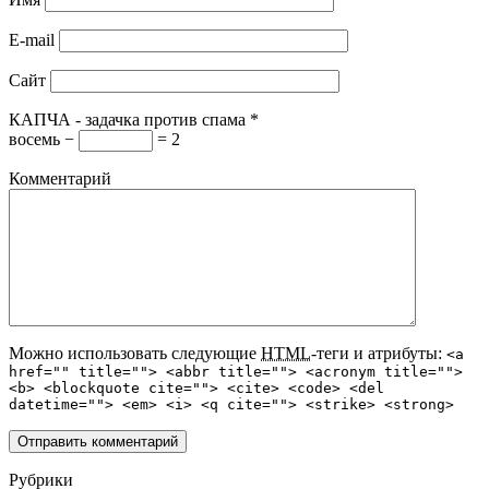
E-mail
Сайт
КАПЧА - задачка против спама
*
восемь −
= 2
Комментарий
Можно использовать следующие
HTML
-теги и атрибуты:
<a
href="" title=""> <abbr title=""> <acronym title="">
<b> <blockquote cite=""> <cite> <code> <del
datetime=""> <em> <i> <q cite=""> <strike> <strong>
Рубрики