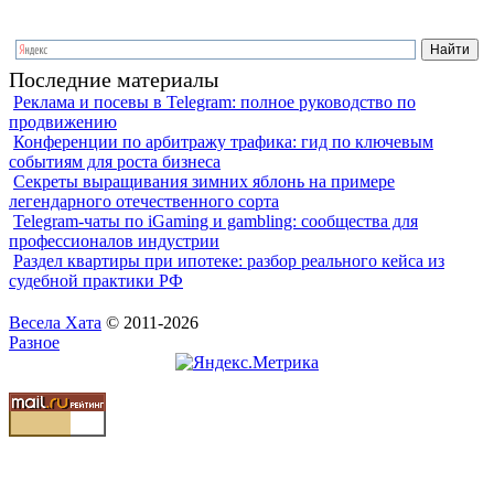
Последние материалы
Реклама и посевы в Telegram: полное руководство по
продвижению
Конференции по арбитражу трафика: гид по ключевым
событиям для роста бизнеса
Секреты выращивания зимних яблонь на примере
легендарного отечественного сорта
Telegram-чаты по iGaming и gambling: сообщества для
профессионалов индустрии
Раздел квартиры при ипотеке: разбор реального кейса из
судебной практики РФ
Весела Хата
© 2011-2026
Разное