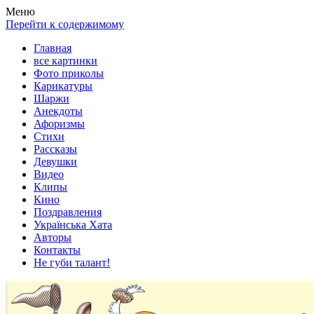
Весела хата — прикольные картинки, смешные истории,
Покажем всем ваши фото приколы, карикатуры, шаржи, стихи,
Меню
клипы!
рассказы, видео и песни!
Перейти к содержимому
Главная
все картинки
Фото приколы
Карикатуры
Шаржи
Анекдоты
Афоризмы
Стихи
Рассказы
Девушки
Видео
Клипы
Кино
Поздравления
Українська Хата
Авторы
Контакты
Не губи талант!