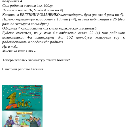
получится 4.
Сын родился с весом 4кг, 400гр.
Любимое число 16, (в нём 4 раза по 4).
Кстати, в ЕВГЕНИЙ РОМАНЕНКО шестнадцать букв (те же 4 раза по 4).
Первую карикатуру нарисовал в 13 лет (=4), первая публикация в 26 (два
раза по четыре в восьмёрке).
Оформил 4 юмористических книги харьковских писателей.
Будете смеяться, но у меня 4-е отделение связи, 22 (4) моя районная
поликлиника, 4-я платформа для 152 автобуса которым еду к
родственникам в посёлок где родился…
Ну, и т.д…
Мистика какая-то.»
Теперь весёлых карикатур станет больше!
Смотрим работы Евгения.