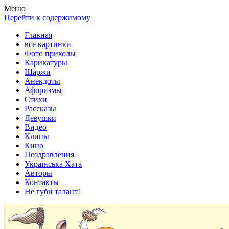
Весела хата — прикольные картинки, смешные истории,
Покажем всем ваши фото приколы, карикатуры, шаржи, стихи,
Меню
клипы!
рассказы, видео и песни!
Перейти к содержимому
Главная
все картинки
Фото приколы
Карикатуры
Шаржи
Анекдоты
Афоризмы
Стихи
Рассказы
Девушки
Видео
Клипы
Кино
Поздравления
Українська Хата
Авторы
Контакты
Не губи талант!