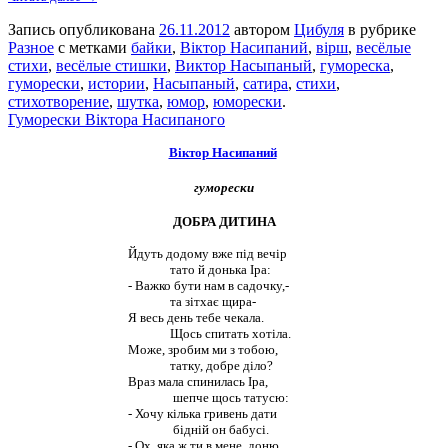
Запись опубликована
26.11.2012
автором
Цибуля
в рубрике
Разное
с метками
байки
,
Віктор Насипаний
,
вірш
,
весёлые
стихи
,
весёлые стишки
,
Виктор Насыпаный
,
гумореска
,
гуморески
,
истории
,
Насыпаный
,
сатира
,
стихи
,
стихотворение
,
шутка
,
юмор
,
юморески
.
Гуморески Віктора Насипаного
Віктор Насипаний
гуморески
ДОБРА ДИТИНА
Йдуть додому вже під вечір
тато й донька Іра:
- Важко бути нам в садочку,-
та зітхає щира-
Я весь день тебе чекала.
Щось спитать хотіла.
Може, зробим ми з тобою,
татку, добре діло?
Враз мала спинилась Іра,
шепче щось татусю:
- Хочу кілька гривень дати
бідній он бабусі.
- Ох, яка ж ти в мене, доню,