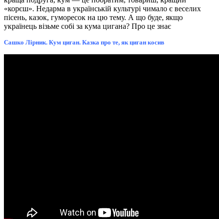
«корєш». Недарма в українській культурі чимало є веселих
пісень, казок, гуморесок на цю тему. А що буде, якщо
українець візьме собі за кума цигана? Про це знає
Сашко Лірник. Кум циган. Казка про те, як циган косив