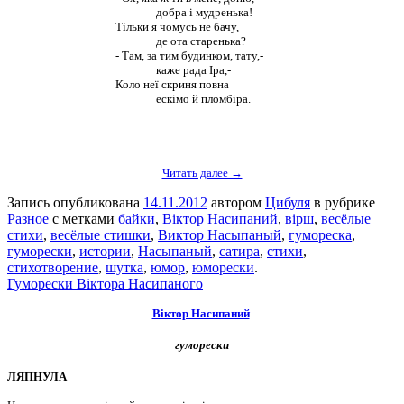
добра і мудренька!
Тільки я чомусь не бачу,
де ота старенька?
- Там, за тим будинком, тату,-
каже рада Іра,-
Коло неї скриня повна
ескімо й пломбіра.
Читать далее →
Запись опубликована
14.11.2012
автором
Цибуля
в рубрике
Разное
с метками
байки
,
Віктор Насипаний
,
вірш
,
весёлые
стихи
,
весёлые стишки
,
Виктор Насыпаный
,
гумореска
,
гуморески
,
истории
,
Насыпаный
,
сатира
,
стихи
,
стихотворение
,
шутка
,
юмор
,
юморески
.
Гуморески Віктора Насипаного
Віктор Насипаний
гуморески
ЛЯПНУЛА