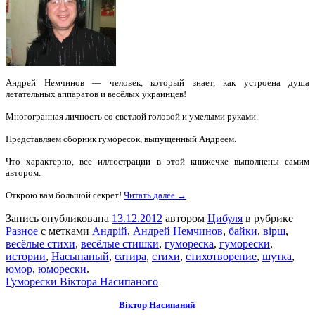
Андрей Немчинов — человек, который знает, как устроена душа
летательных аппаратов и весёлых украинцев!
Многогранная личность со светлой головой и умелыми руками.
Представляем сборник гуморесок, выпущенный Андреем.
Что характерно, все иллюстрации в этой книжечке выполнены самим
автором.
Открою вам большой секрет!
Читать далее →
Запись опубликована
13.12.2012
автором
Цибуля
в рубрике
Разное
с метками
Андрій
,
Андрей Немчинов
,
байки
,
вірш
,
весёлые стихи
,
весёлые стишки
,
гумореска
,
гуморески
,
истории
,
Насыпаный
,
сатира
,
стихи
,
стихотворение
,
шутка
,
юмор
,
юморески
.
Гуморески Віктора Насипаного
Віктор Насипаний