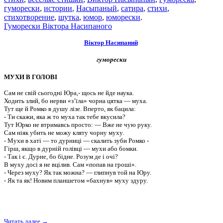
гуморески
,
истории
,
Насыпаный
,
сатира
,
стихи
,
стихотворение
,
шутка
,
юмор
,
юморески
.
Гуморески Віктора Насипаного
Віктор Насипаний
гуморески
МУХИ В ГОЛОВІ
Сам не свій сьогодні Юра,- щось не йде наука.
Ходить злий, бо нерви «з’їла» чорна цятка — муха.
Тут ще й Ромко в душу лізе. Вперто, як бацила:
- Ти скажи, яка ж то муха так тебе вкусила?
Тут Юрко не втримавсь просто: — Вже не чую руку.
Сам ніяк убить не можу кляту чорну муху.
- Мухи в хаті — то дурниці — скалить зуби Ромко -
Гірш, якщо в дурній голівці — мухи або бомки.
- Так і є. Дурне, бо бідне. Розум де і очі?
В муху досі я не вцілив. Сам «попав на гроші».
- Через муху? Як так можна? — глипнув той на Юру.
- Як та як! Новим планшетом «бахнув» муху здуру.
Читать далее →