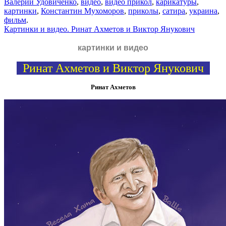
Валерий Удовиченко
,
видео
,
видео прикол
,
карикатуры
,
картинки
,
Константин Мухоморов
,
приколы
,
сатира
,
украина
,
фильм
.
Картинки и видео. Ринат Ахметов и Виктор Янукович
картинки и видео
Ринат Ахметов и Виктор Янукович
Ринат Ахметов