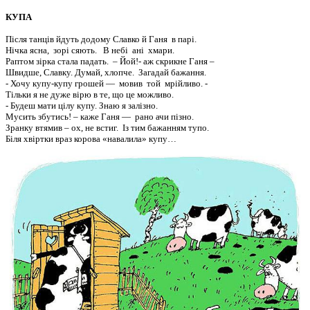
КУПА
Після танців йдуть додому Славко й Ганя в парі.
Нічка ясна, зорі сяють. В небі ані хмари.
Раптом зірка стала падать. – Йой!- аж скрикне Ганя –
Швидше, Славку. Думай, хлопче. Загадай бажання.
- Хочу купу-купу грошей — мовив той мрійливо. -
Тільки я не дуже вірю в те, що це можливо.
- Будеш мати цілу купу. Знаю я залізно.
Мусить збутись! – каже Ганя — рано ачи пізно.
Зранку втямив – ох, не встиг. Із тим бажанням тупо.
Біля хвіртки враз корова «навалила» купу…