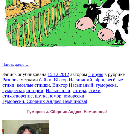
Читать далее →
Запись опубликована
15.12.2012
автором
Цибуля
в рубрике
Разное
с метками
байки
,
Віктор Насипаний
,
вірш
,
весёлые
стихи
,
весёлые стишки
,
Виктор Насыпаный
,
гумореска
,
гуморески
,
истории
,
Насыпаный
,
сатира
,
стихи
,
стихотворение
,
шутка
,
юмор
,
юморески
.
Гуморески. Сборник Андрея Немчинова!
Гуморески. Сборник Андрея Немчинова!