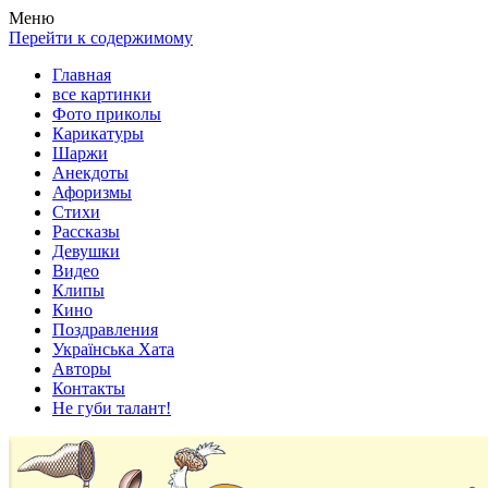
Весела хата — прикольные картинки, смешные истории,
Покажем всем ваши фото приколы, карикатуры, шаржи, стихи,
Меню
клипы!
рассказы, видео и песни!
Перейти к содержимому
Главная
все картинки
Фото приколы
Карикатуры
Шаржи
Анекдоты
Афоризмы
Стихи
Рассказы
Девушки
Видео
Клипы
Кино
Поздравления
Українська Хата
Авторы
Контакты
Не губи талант!