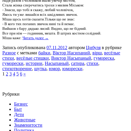
Надя разом з чоловіком йшли увечір містом,
Стала жінка сперечатись трохи з милим Міськом:
- Знаєш, що тобі я скажу, любий чоловічок,
Якось ти уже лишайся всіх шкідливих звичок.
Міша щось хотів сказати.Тільки що не знає:
- В кого тих поганих звичок нині та й немає.
Вийшов з бару дядько лисий. Видно, що не бідний.
Все при нім — годинник, мешта. В штрих костюм солідний.
Міша каже:
Читать далее →
Запись опубликована
07.11.2012
автором
Цибуля
в рубрике
Разное
с метками
байки
,
Віктор Насипаний
,
вірш
,
весёлые
стихи
,
весёлые стишки
,
Виктор Насыпаный
,
гумореска
,
гуморески
,
истории
,
Насыпаный
,
сатира
,
стихи
,
стихотворение
,
шутка
,
юмор
,
юморески
.
1
2
3
4
5
6
»
Рубрики
Бизнес
Быт
Дети
Животные
Знаменитости
Политика