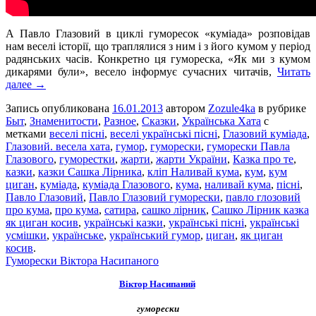
А Павло Глазовий в циклі гуморесок «куміада» розповідав
нам веселі історії, що траплялися з ним і з його кумом у період
радянських часів. Конкретно ця гумореска, «Як ми з кумом
дикарями були», весело інформує сучасних читачів,
Читать
далее →
Запись опубликована
16.01.2013
автором
Zozule4ka
в рубрике
Быт
,
Знаменитости
,
Разное
,
Сказки
,
Українська Хата
с
метками
веселі пісні
,
веселі українські пісні
,
Глазовий куміада
,
Глазовий. весела хата
,
гумор
,
гуморески
,
гуморески Павла
Глазового
,
гуморестки
,
жарти
,
жарти України
,
Казка про те
,
казки
,
казки Сашка Лірника
,
кліп Наливай кума
,
кум
,
кум
циган
,
куміада
,
куміада Глазового
,
кума
,
наливай кума
,
пісні
,
Павло Глазовий
,
Павло Глазовий гуморески
,
павло глозовий
про кума
,
про кума
,
сатира
,
сашко лірник
,
Сашко Лірник казка
як циган косив
,
українські казки
,
українські пісні
,
українські
усмішки
,
українське
,
український гумор
,
циган
,
як циган
косив
.
Гуморески Віктора Насипаного
Віктор Насипаний
гуморески