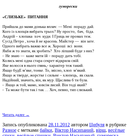
гуморески
«СЛИЗЬКЕ» ПИТАННЯ
Прийшла до мами донька вплач: — Мені пораду дай.
Кого із хлопців вибрать трьох? Ну просто, бач, біда.
Андрій – хлопака хоч куди. І Гриць не промах теж.
Сусід Петро , хоча й не красень. Майстер — він зате.
Одного вибрать важко все ж. Хороші всі вони.
Якби ж то знати, як зробить? Хто ліпший буде з них?
- Не знаю — каже мати їй – пораду дать тобі.
Колись мені одна стара секрет відкрила свій.
Яке волосся в нього глянь,- характер теж такий.
Якщо будЕ м’яке, тонке. То, звісно, хлоп м’який.
Якщо ж тверде, жорстке і сильне – хлопець, як скала.
Надійний, значить, він, як мур. Щаслива б ти була.
- Якщо ж той, мамо, зовсім лисий. Він тоді який?
- Та може бути так і так … Хоч, певно, тип слизький.
Читать далее →
Запись опубликована
28.11.2012
автором
Цибуля
в рубрике
Разное
с метками
байки
,
Віктор Насипаний
,
вірш
,
весёлые
стихи
,
весёлые стишки
,
Виктор Насыпаный
,
гумореска
,