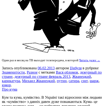
Один раз в месяц на ТВ выходит телепередача, в которой
Читать далее →
Запись опубликована
06.02.2013
автором
Цибуля
в рубрике
Знаменитости
,
Разное
с метками
Вася обломов
,
дежурный по
стране
,
дежурный по стране февраль 2013
,
Жванецкий
,
карикатура
,
Михаил Жванецкий
,
путин
,
сатира
,
снег
,
шарж
,
юмор
.
Про кума
Кум та кума, кумівство. В Україні такі відносини між людьми
як «кумівство» з давніх давен дуже поважаються. Кума- це
краща подруга, кум — це побратим, товариш, кращий