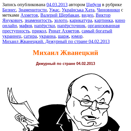
Запись опубликована
04.03.2013
автором
Цибуля
в рубрике
Бизнес
,
Знаменитости
,
Ужас
,
Українська Хата
,
Чиновники
с
метками
Ахметов
,
Валерий Щербакан
,
видео
,
Виктор
Янукович
,
знаменитость
,
золото
,
карикатура
,
картинка
,
кино
онлайн
,
мафия
,
напёрстки
,
напёрсточник
,
организованная
преступность
,
прикол
,
Ринат Ахметов
,
самый богатый
украинец
,
сатира
,
украина
,
шарж
,
юмор
.
Михаил Жванецкий. Дежурный по стране 04.02.2013
Михаил Жванецкий
Дежурный по стране 04.02.2013