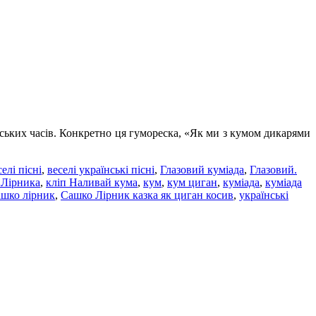
янських часів. Конкретно ця гумореска, «Як ми з кумом дикарями
селі пісні
,
веселі українські пісні
,
Глазовий куміада
,
Глазовий.
 Лірника
,
кліп Наливай кума
,
кум
,
кум циган
,
куміада
,
куміада
ашко лірник
,
Сашко Лірник казка як циган косив
,
українські