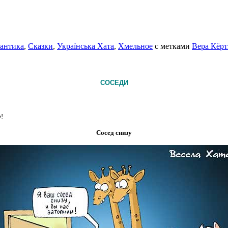
антика
,
Сказки
,
Українська Хата
,
Хмельное
с метками
Вера Кёрт
СОСЕДИ
р
!
Сосед снизу