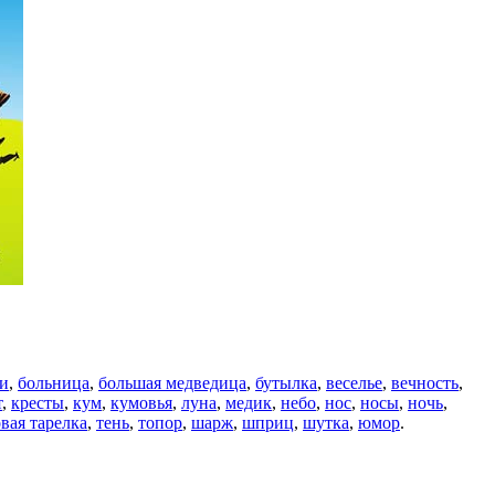
ки
,
больница
,
большая медведица
,
бутылка
,
веселье
,
вечность
,
т
,
кресты
,
кум
,
кумовья
,
луна
,
медик
,
небо
,
нос
,
носы
,
ночь
,
вая тарелка
,
тень
,
топор
,
шарж
,
шприц
,
шутка
,
юмор
.