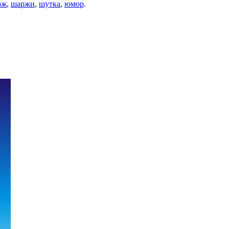
рж
,
шаржи
,
шутка
,
юмор
.