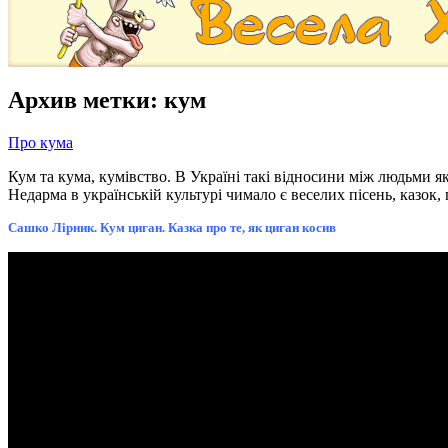
Архив метки:
кум
Про кума
Кум та кума, кумівство. В Україні такі відносини між людьми 
Недарма в українській культурі чимало є веселих пісень, казок,
Сашко Лірник. Кум циган. Казка про те, як циган косив