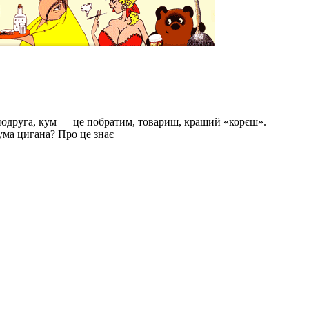
а подруга, кум — це побратим, товариш, кращий «корєш».
кума цигана? Про це знає