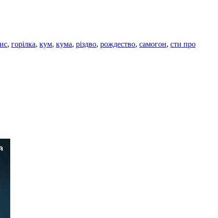
ис
,
горілка
,
кум
,
кума
,
різдво
,
рождество
,
самогон
,
сти про