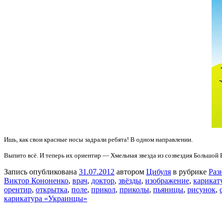
Ишь, как свои красные носы задрали ребята! В одном направлении.
Выпито всё. И теперь их ориентир — Хмельная звезда из созвездия Большой Б
Запись опубликована
31.07.2012
автором
Цибуля
в рубрике
Раз
Виктор Кононенко
,
врач
,
доктор
,
звёзды
,
изображение
,
карикат
орентир
,
открытка
,
поле
,
прикол
,
приколы
,
пьяницы
,
рисунок
,
карикатура «Украинцы»