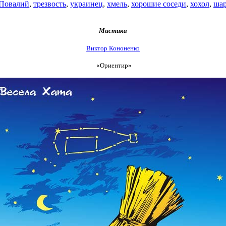
 Повалий
,
трезвость
,
украинец
,
хмель
,
хорошие соседи
,
хохол
,
ша
Мистика
Виктор Кононенко
«Ориентир»