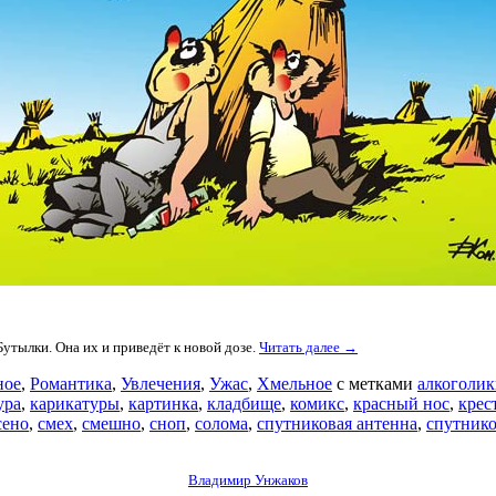
утылки. Она их и приведёт к новой дозе.
Читать далее →
ное
,
Романтика
,
Увлечения
,
Ужас
,
Хмельное
с метками
алкоголи
ура
,
карикатуры
,
картинка
,
кладбище
,
комикс
,
красный нос
,
крес
сено
,
смех
,
смешно
,
сноп
,
солома
,
спутниковая антенна
,
спутнико
Владимир Унжаков