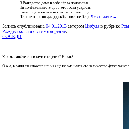
В Рождество дама к себе чёрта пригласила.
На почётном месте дорогого гостя усадила.
Самогон, очень вкусная на столе стоит еда.
Чёрт не пара, но для дружбы вовсе не беда.
Читать далее →
Запись опубликована
04.01.2013
автором
Цибуля
в рубрике
Ром
Рождество
,
стих
,
стихотворение
.
СОСЕДИ
Как вы живёте со своими соседями? Никак?
О-о-о, в ваши взаимоотношения ещё не вмешался его величество
фарс-мажо