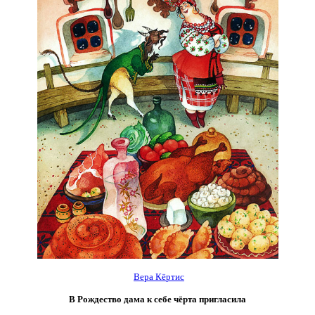
Вера Кёртис
В Рождество дама к себе чёрта пригласила