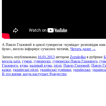
А Павло Глазовий в циклі гуморесок «куміада» розповідав нам в
були», весело інформує сучасних читачів,
Читать далее →
Запись опубликована
16.01.2013
автором
Zozule4ka
в рубрике
Б
весела хата
,
гумор
,
гуморески
,
гуморески Павла Глазового
,
гум
Глазового
,
кума
,
наливай кума
,
пісні
,
Павло Глазовий
,
Павло Гл
казки
,
українські пісні
,
українські усмішки
,
українське
,
українс
В это время, когда наступает Рождество