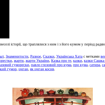
еселі історії, що траплялися з ним і з його кумом у період рад
ыт
,
Знаменитости
,
Разное
,
Сказки
,
Українська Хата
с метками
ве
орестки
,
жарти
,
жарти України
,
Казка про те
,
казки
,
казки Сашка
азовий гуморески
,
павло глозовий про кума
,
про кума
,
сатира
,
с
ький гумор
,
циган
,
як циган косив
.