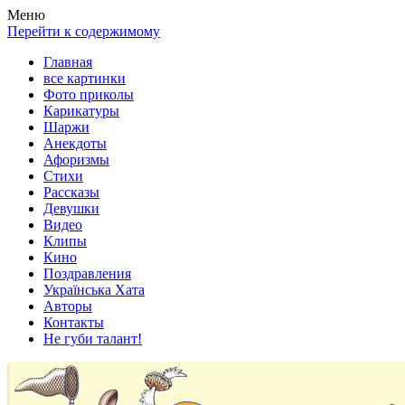
Весела хата — прикольные картинки, смешные истории, клипы
Покажем всем ваши фото приколы, карикатуры, шаржи, стихи, 
Меню
Перейти к содержимому
Главная
все картинки
Фото приколы
Карикатуры
Шаржи
Анекдоты
Афоризмы
Стихи
Рассказы
Девушки
Видео
Клипы
Кино
Поздравления
Українська Хата
Авторы
Контакты
Не губи талант!