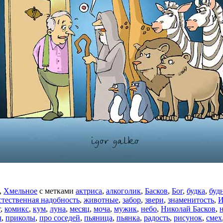
,
Хмельное
с метками
актриса
,
алкоголик
,
Басков
,
Бог
,
будка
,
буд
стественная надобность
,
животные
,
забор
,
звери
,
знаменитость
,
И
г
,
комикс
,
кум
,
луна
,
месяц
,
моча
,
мужик
,
небо
,
Николай Басков
,
л
,
приколы
,
про соседей
,
пьяница
,
пьянка
,
радость
,
рисунок
,
смех