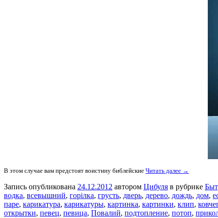
В этом случае вам предстоят воистину библейские
Читать далее →
Запись опубликована
24.12.2012
автором
Цибуля
в рубрике
Быт
водка
,
всевышний
,
горілка
,
грусть
,
дверь
,
дерево
,
дождь
,
дом
,
е
паре
,
карикатура
,
карикатуры
,
картинка
,
картинки
,
клип
,
ковче
открытки
,
певец
,
певица
,
Повалий
,
подтопление
,
потоп
,
прико