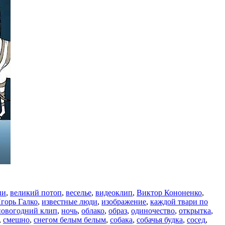
ни
,
великий потоп
,
веселье
,
видеоклип
,
Виктор Кононенко
,
горь Галко
,
известные люди
,
изображение
,
каждой твари по
новогодний клип
,
ночь
,
облако
,
образ
,
одиночество
,
открытка
,
,
смешно
,
снегом белым белым
,
собака
,
собачья будка
,
сосед
,