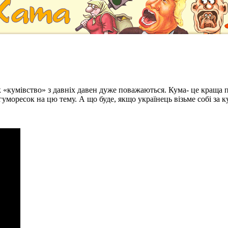
як «кумівство» з давніх давен дуже поважаються. Кума- це кращ
 гуморесок на цю тему. А що буде, якщо українець візьме собі за 