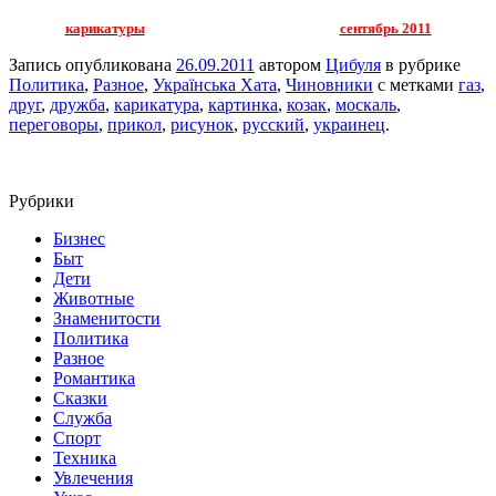
карикатуры
сентябрь 2011
Запись опубликована
26.09.2011
автором
Цибуля
в рубрике
Политика
,
Разное
,
Українська Хата
,
Чиновники
с метками
газ
,
друг
,
дружба
,
карикатура
,
картинка
,
козак
,
москаль
,
переговоры
,
прикол
,
рисунок
,
русский
,
украинец
.
Рубрики
Бизнес
Быт
Дети
Животные
Знаменитости
Политика
Разное
Романтика
Сказки
Служба
Спорт
Техника
Увлечения