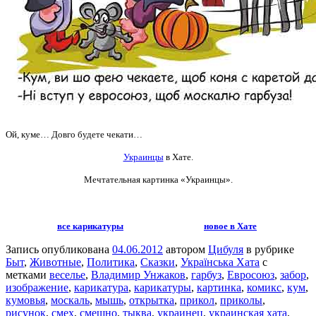
Ой, куме… Довго будете чекати…
Украинцы
в Хате.
Мечтательная картинка
«Украинцы».
все карикатуры
новое в Хате
Запись опубликована
04.06.2012
автором
Цибуля
в рубрике
Быт
,
Животные
,
Политика
,
Сказки
,
Українська Хата
с
метками
веселье
,
Владимир Унжаков
,
гарбуз
,
Евросоюз
,
забор
,
изображение
,
карикатура
,
карикатуры
,
картинка
,
комикс
,
кум
,
кумовья
,
москаль
,
мышь
,
открытка
,
прикол
,
приколы
,
рисунок
,
смех
,
смешно
,
тыква
,
украинец
,
украинская хата
,