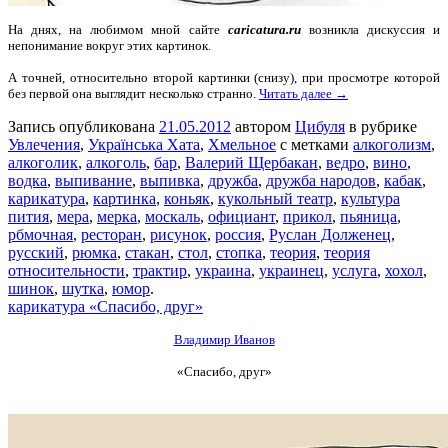
На днях, на любимом мной сайте
caricatura.ru
возникла дискуссия
и
непонимание вокруг этих картинок.
А точней, относительно второй картинки (снизу), при просмотре которой
без первой она выглядит несколько странно.
Читать далее →
Запись опубликована
21.05.2012
автором
Цибуля
в рубрике
Увлечения
,
Українська Хата
,
Хмельное
с метками
алкоголизм
,
алкоголик
,
алкоголь
,
бар
,
Валерий Щербакан
,
ведро
,
вино
,
водка
,
выпивание
,
выпивка
,
дружба
,
дружба народов
,
кабак
,
карикатура
,
картинка
,
коньяк
,
кукольный театр
,
культура
пития
,
мера
,
мерка
,
москаль
,
официант
,
прикол
,
пьяница
,
рбмочная
,
ресторан
,
рисунок
,
россия
,
Руслан Долженец
,
русский
,
рюмка
,
стакан
,
стол
,
стопка
,
теория
,
теория
относительности
,
трактир
,
украина
,
украинец
,
услуга
,
хохол
,
шинок
,
шутка
,
юмор
.
карикатура «Спасибо, друг»
Владимир Иванов
«Спасибо, друг»