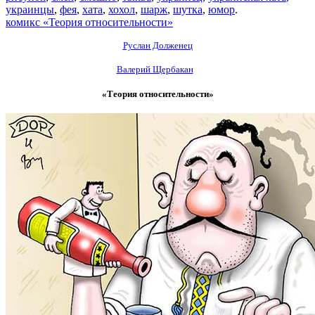
украинцы
,
фея
,
хата
,
хохол
,
шарж
,
шутка
,
юмор
.
комикс «Теория относительности»
Руслан Долженец
Валерий Щербакан
«Теория относительности»