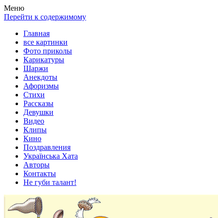
Весела хата — прикольные картинки, смешные истории,
Покажем всем ваши фото приколы, карикатуры, шаржи, стихи,
Меню
клипы!
рассказы, видео и песни!
Перейти к содержимому
Главная
все картинки
Фото приколы
Карикатуры
Шаржи
Анекдоты
Афоризмы
Стихи
Рассказы
Девушки
Видео
Клипы
Кино
Поздравления
Українська Хата
Авторы
Контакты
Не губи талант!