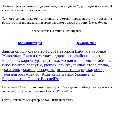
А философия картинки подсказывает, что нигде не будет сладкой халявы. И
всем мы нужны только, как мясо…
Так что лучше нашему упитанному земляку прекращать топтаться на
распутье и стать сначала матёрым кабаном в своей стороне. Целее будет.
Классическая картинка «Распутье».
все карикатуры
декабрь 2011
Запись опубликована
20.12.2011
автором
Цибуля
в рубрике
Животные
,
Сказки
с метками
дорога
,
евразийский союз
,
Евросоюз
,
карикатура
,
картинка
,
мясная лавка
,
мясокомбинат
,
небо
,
прикол
,
распутье
,
рюкзак
,
свинка
,
свинья
,
столб
,
трава
,
указатели
,
украина
,
чемоданы
,
шашалычная
,
шутка
,
юмор
.
тема для обсуждения «Куда же двигаться Украине? В
Евросоюз или Союз с Россией?»
По совету Сухого вносим тему для обсуждения: «Куда же двигаться
Украине? В Евросоюз или или Союз с Россией?»
Сухой, как честный фраер должен начать первым.