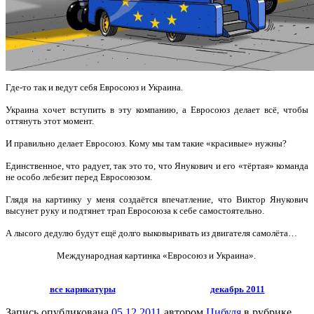
Где-то так и ведут себя Евросоюз и Украина.
Украина хочет вступить в эту компанию, а Евросоюз делает всё, чтобы
оттянуть этот момент.
И правильно делает Евросоюз. Кому мы там такие «красивые» нужны?
Единственное, что радует, так это то, что Янукович и его «тёртая» команда
не особо лебезит перед Евросоюзом.
Глядя на картинку у меня создаётся впечатление, что Виктор Янукович
высунет руку и подтянет трап Евросоюза к себе самостоятельно.
А лысого дедулю будут ещё долго выковыривать из двигателя самолёта…
Международн
ая картинка «Евросоюз и Украина».
все карикатуры
декабрь 2011
Запись опубликована
05.12.2011
автором
Цибуля
в рубрике