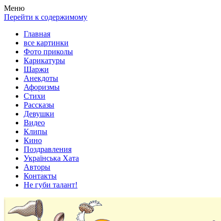
Весела хата — прикольные картинки, смешные истории,
Покажем всем ваши фото приколы, карикатуры, шаржи, стихи,
Меню
клипы!
рассказы, видео и песни!
Перейти к содержимому
Главная
все картинки
Фото приколы
Карикатуры
Шаржи
Анекдоты
Афоризмы
Стихи
Рассказы
Девушки
Видео
Клипы
Кино
Поздравления
Українська Хата
Авторы
Контакты
Не губи талант!