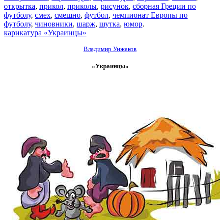
открытка
,
прикол
,
приколы
,
рисунок
,
сборная Греции по
футболу
,
смех
,
смешно
,
футбол
,
чемпионат Европы по
футболу
,
чиновники
,
шарж
,
шутка
,
юмор
.
карикатура «Украинцы»
Владимир Унжаков
«Украинцы»