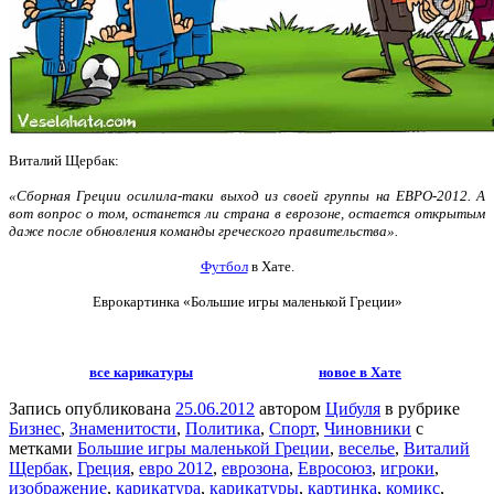
Виталий Щербак:
«Сборная Греции осилила-таки выход из своей группы на ЕВРО-2012.
А
вот вопрос о том, останется ли страна в еврозоне, остается открытым
даже после обновления команды греческого правительства
».
Футбол
в Хате.
Еврокартинка
«Большие игры маленькой Греции»
все карикатуры
новое в Хате
Запись опубликована
25.06.2012
автором
Цибуля
в рубрике
Бизнес
,
Знаменитости
,
Политика
,
Спорт
,
Чиновники
с
метками
Большие игры маленькой Греции
,
веселье
,
Виталий
Щербак
,
Греция
,
евро 2012
,
еврозона
,
Евросоюз
,
игроки
,
изображение
,
карикатура
,
карикатуры
,
картинка
,
комикс
,