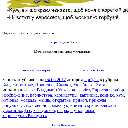
Ой, куме… Довго будете чекати…
Украинцы
в Хате.
Мечтательная картинка
«Украинцы».
все карикатуры
новое в Хате
Запись опубликована
04.06.2012
автором
Цибуля
в рубрике
Быт
,
Животные
,
Политика
,
Сказки
,
Українська Хата
с
метками
веселье
,
Владимир Унжаков
,
гарбуз
,
Евросоюз
,
забор
,
изображение
,
карикатура
,
карикатуры
,
картинка
,
комикс
,
кум
,
кумовья
,
москаль
,
мышь
,
открытка
,
прикол
,
приколы
,
рисунок
,
смех
,
смешно
,
тыква
,
украинец
,
украинская хата
,
украинцы
,
фея
,
хата
,
хохол
,
шарж
,
шутка
,
юмор
.
карикатура «Распутье»
Игорь Конденко