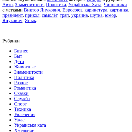
Авто
,
Знаменитости
,
Политика
,
Українська Хата
,
Чиновники
с метками
Виктор Янукович
,
Евросоюз
,
карикатура
,
картинка
,
президент
,
прикол
,
самолёт
,
трап
,
украина
,
шутка
,
юмор
,
Янукович
,
Янык
.
Рубрики
Бизнес
Быт
Дети
Животные
Знаменитости
Политика
Разное
Романтика
Сказки
Служба
Спорт
Техника
Увлечения
Ужас
Українська хата
Хмельное