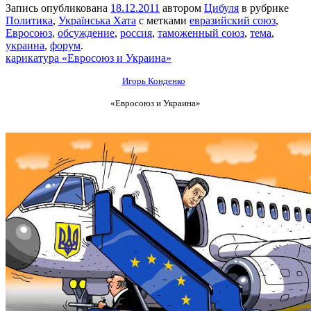
Запись опубликована
18.12.2011
автором
Цибуля
в рубрике
Политика
,
Українська Хата
с метками
евразийский союз
,
Евросоюз
,
обсуждение
,
россия
,
таможенный союз
,
тема
,
украина
,
форум
.
карикатура «Евросоюз и Украина»
Игорь Конденко
«Евросоюз и Украина»