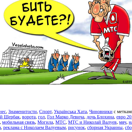
нес
,
Знаменитости
,
Спорт
,
Українська Хата
,
Чиновники
с метка
й Щербак
,
ворота
,
гол
,
Гол Марко Девича
,
дочь Блохина
,
евро 20
,
мобильная связь
,
Могила
,
МТС
,
МТС и Николай Валуев
,
мяч
,
н
а
,
реклама с Николаем Валуевым
,
рисунок
,
сборная Украины
,
сбо