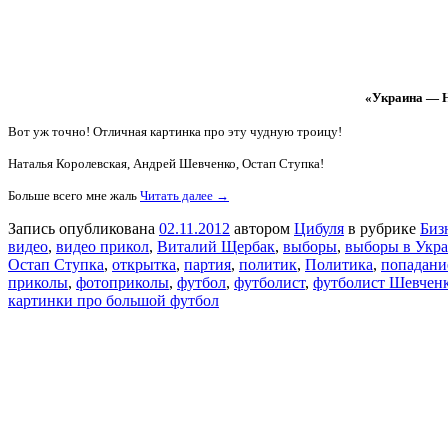
«Украина — Н
Вот уж точно! Отличная картинка про эту чудную троицу!
Наталья Королевская, Андрей Шевченко, Остап Ступка!
Больше всего мне жаль
Читать далее →
Запись опубликована
02.11.2012
автором
Цибуля
в рубрике
Биз
видео
,
видео прикол
,
Виталий Щербак
,
выборы
,
выборы в Укр
Остап Ступка
,
открытка
,
партия
,
политик
,
Политика
,
попадани
приколы
,
фотоприколы
,
футбол
,
футболист
,
футболист Шевчен
картинки про большой футбол