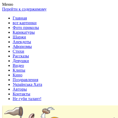
Весела хата — прикольные картинки, смешные истории, клипы
Покажем всем ваши фото приколы, карикатуры, шаржи, стихи, 
Меню
Перейти к содержимому
Главная
все картинки
Фото приколы
Карикатуры
Шаржи
Анекдоты
Афоризмы
Стихи
Рассказы
Девушки
Видео
Клипы
Кино
Поздравления
Українська Хата
Авторы
Контакты
Не губи талант!