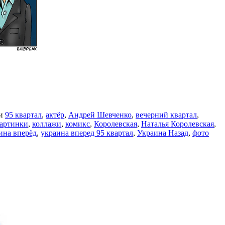
ми
95 квартал
,
актёр
,
Андрей Шевченко
,
вечерний квартал
,
артинки
,
коллажи
,
комикс
,
Королевская
,
Наталья Королевская
,
ина вперёд
,
украина вперед 95 квартал
,
Украина Назад
,
фото