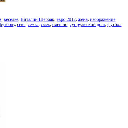
в
,
веселье
,
Виталий Щербак
,
евро 2012
,
жена
,
изображение
,
футболу
,
секс
,
семья
,
смех
,
смешно
,
супружеский долг
,
футбол
,