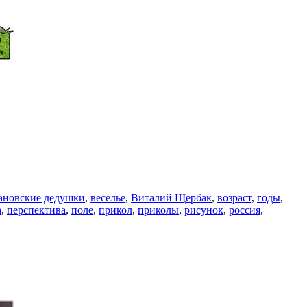
ановские дедушки
,
веселье
,
Виталий Щербак
,
возраст
,
годы
,
а
,
перспектива
,
поле
,
прикол
,
приколы
,
рисунок
,
россия
,