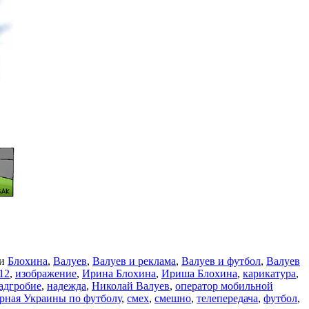
ми
Блохина
,
Валуев
,
Валуев и реклама
,
Валуев и футбол
,
Валуев
12
,
изображение
,
Ирина Блохина
,
Ириша Блохина
,
карикатура
,
адгробие
,
надежда
,
Николай Валуев
,
оператор мобильной
рная Украины по футболу
,
смех
,
смешно
,
телепередача
,
футбол
,