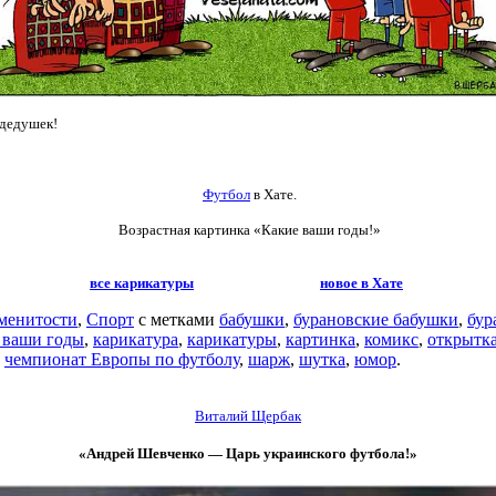
 дедушек!
Футбол
в Хате.
Возрастная картинка
«Какие ваши годы!»
все карикатуры
новое в Хате
менитости
,
Спорт
с метками
бабушки
,
бурановские бабушки
,
бур
 ваши годы
,
карикатура
,
карикатуры
,
картинка
,
комикс
,
открытк
,
чемпионат Европы по футболу
,
шарж
,
шутка
,
юмор
.
Виталий Щербак
«Андрей Шевченко — Царь украинского футбола!»