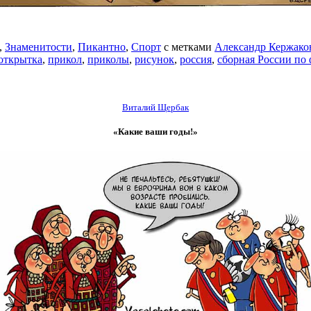
,
Знаменитости
,
Пикантно
,
Спорт
с метками
Александр Кержако
открытка
,
прикол
,
приколы
,
рисунок
,
россия
,
сборная России по 
Виталий Щербак
«Какие ваши годы!»