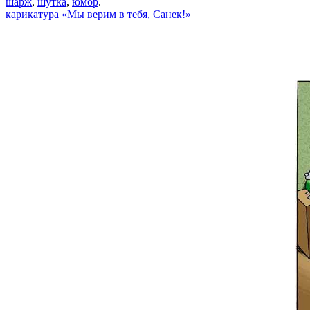
шарж
,
шутка
,
юмор
.
карикатура «Мы верим в тебя, Санек!»