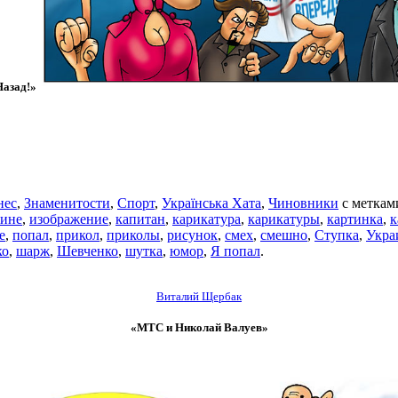
азад!»
нес
,
Знаменитости
,
Спорт
,
Українська Хата
,
Чиновники
с метка
аине
,
изображение
,
капитан
,
карикатура
,
карикатуры
,
картинка
,
к
е
,
попал
,
прикол
,
приколы
,
рисунок
,
смех
,
смешно
,
Ступка
,
Укра
ко
,
шарж
,
Шевченко
,
шутка
,
юмор
,
Я попал
.
Виталий Щербак
«МТС и Николай Валуев»