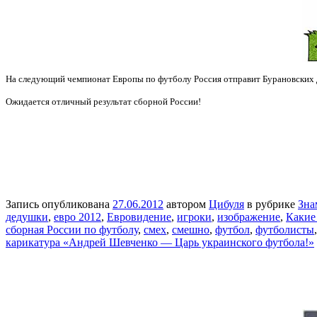
На следующий чемпионат Европы по футболу Россия отправит Бурановских
Ожидается отличный результат сборной России!
Запись опубликована
27.06.2012
автором
Цибуля
в рубрике
Зна
дедушки
,
евро 2012
,
Евровидение
,
игроки
,
изображение
,
Какие
сборная России по футболу
,
смех
,
смешно
,
футбол
,
футболисты
карикатура «Андрей Шевченко — Царь украинского футбола!»