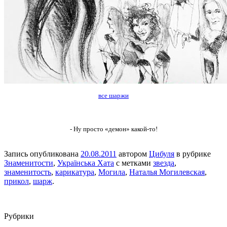
все шаржи
- Ну просто «демон» какой-то!
Запись опубликована
20.08.2011
автором
Цибуля
в рубрике
Знаменитости
,
Українська Хата
с метками
звезда
,
знаменитость
,
карикатура
,
Могила
,
Наталья Могилевская
,
прикол
,
шарж
.
Рубрики