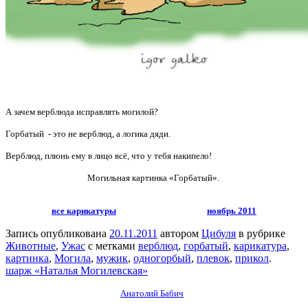
А зачем верблюда исправлять могилой?
Горбатый - это не верблюд, а логика дяди.
Верблюд, плюнь ему в лицо всё, что у тебя накипело!
Могильная картинка «Горбатый».
все карикатуры
ноябрь 2011
Запись опубликована
20.11.2011
автором
Цибуля
в рубрике
Животные
,
Ужас
с метками
верблюд
,
горбатый
,
карикатура
,
картинка
,
Могила
,
мужик
,
одногорбый
,
плевок
,
прикол
.
шарж «Наталья Могилевская»
Анатолий Бабич