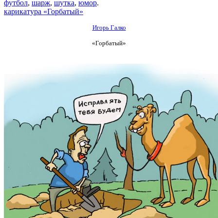
футбол
,
шарж
,
шутка
,
юмор
.
карикатура «Горбатый»
Игорь Галко
«Горбатый»