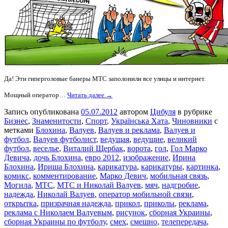
Да! Эти гиперголовые банеры МТС заполонили все улицы и интернет.
Мощный оператор…
Читать далее →
Запись опубликована
05.07.2012
автором
Цибуля
в рубрике
Бизнес
,
Знаменитости
,
Спорт
,
Українська Хата
,
Чиновники
с
метками
Блохина
,
Валуев
,
Валуев и реклама
,
Валуев и
футбол
,
Валуев футболист
,
ведущая
,
ведущие
,
великий
футбол
,
веселье
,
Виталий Щербак
,
ворота
,
гол
,
Гол Марко
Девича
,
дочь Блохина
,
евро 2012
,
изображение
,
Ирина
Блохина
,
Ириша Блохина
,
карикатура
,
карикатуры
,
картинка
,
комикс
,
комментирование
,
Марко Девич
,
мобильная связь
,
Могила
,
МТС
,
МТС и Николай Валуев
,
мяч
,
надгробие
,
надежда
,
Николай Валуев
,
оператор мобильной связи
,
открытка
,
призрачная надежда
,
прикол
,
приколы
,
реклама
,
реклама с Николаем Валуевым
,
рисунок
,
сборная Украины
,
сборная Украины по футболу
,
смех
,
смешно
,
телепередача
,