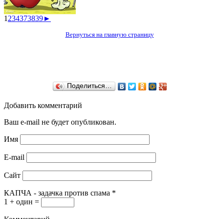
1
2
3
4
37
38
39
►
Вернуться на главную страницу
Поделиться…
Добавить комментарий
Ваш e-mail не будет опубликован.
Имя
E-mail
Сайт
КАПЧА - задачка против спама
*
1 + один =