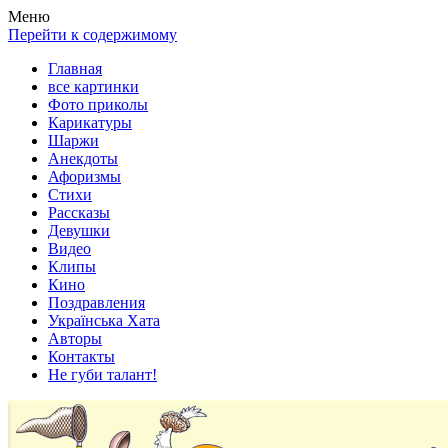
Весела хата — прикольные картинки, смешные истории,
Покажем всем ваши фото приколы, карикатуры, шаржи, стихи,
Меню
клипы!
рассказы, видео и песни!
Перейти к содержимому
Главная
все картинки
Фото приколы
Карикатуры
Шаржи
Анекдоты
Афоризмы
Стихи
Рассказы
Девушки
Видео
Клипы
Кино
Поздравления
Українська Хата
Авторы
Контакты
Не губи талант!