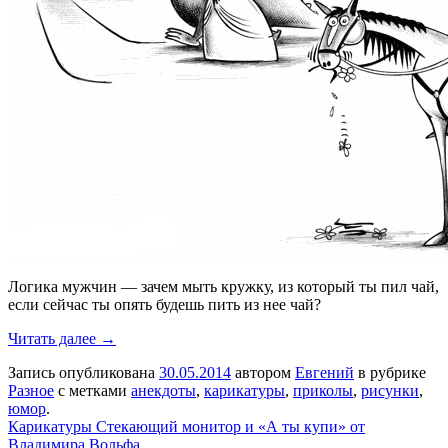
Логика мужчин — зачем мыть кружку, из который ты пил чай,
если сейчас ты опять будешь пить из нее чай?
Читать далее →
Запись опубликована
30.05.2014
автором
Евгений
в рубрике
Разное
с метками
анекдоты
,
карикатуры
,
приколы
,
рисунки
,
юмор
.
Карикатуры Стекающий монитор и «А ты купи» от
Владимира Вольфа