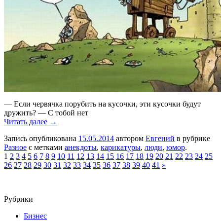
— Если червячка порубить на кусочки, эти кусочки будут
дружить? — С тобой нет
Читать далее →
Запись опубликована
15.05.2014
автором
Евгений
в рубрике
Разное
с метками
анекдоты
,
карикатуры
,
люди
,
юмор
.
1
2
3
4
5
6
7
8
9
10
11
12
13
14
15
16
17
18
19
20
21
22
23
24
25
26
27
28
29
30
31
32
33
34
35
36
37
38
39
40
41
»
Рубрики
Бизнес