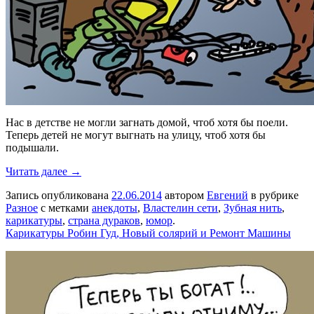
Нас в детстве не могли загнать домой, чтоб хотя бы поели.
Теперь детей не могут выгнать на улицу, чтоб хотя бы
подышали.
Читать далее →
Запись опубликована
22.06.2014
автором
Евгений
в рубрике
Разное
с метками
анекдоты
,
Властелин сети
,
Зубная нить
,
карикатуры
,
страна дураков
,
юмор
.
Карикатуры Робин Гуд, Новый солярий и Ремонт Машины