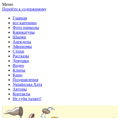
Весела хата — прикольные картинки, смешные истории,
Покажем всем ваши фото приколы, карикатуры, шаржи, стихи,
Меню
клипы!
рассказы, видео и песни!
Перейти к содержимому
Главная
все картинки
Фото приколы
Карикатуры
Шаржи
Анекдоты
Афоризмы
Стихи
Рассказы
Девушки
Видео
Клипы
Кино
Поздравления
Українська Хата
Авторы
Контакты
Не губи талант!