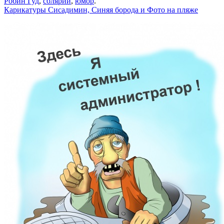
Робин Гуд
,
солярий
,
юмор
.
Карикатуры Сисадимин, Синяя борода и Фото на пляже