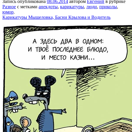
Запись опубликована
08.06.2014
автором
Евгений
в рубрике
Разное
с метками
анекдоты
,
карикатуры
,
люди
,
приколы
,
юмор
.
Карикатуры Мышеловка, Басни Крылова и Водитель