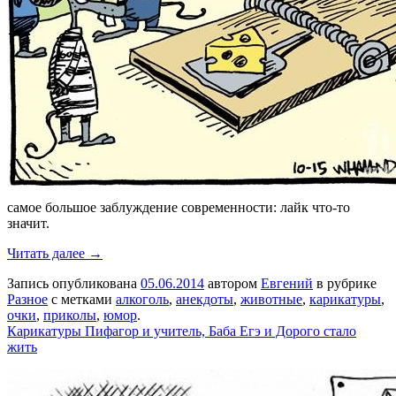
самое большое заблуждение современности: лайк что-то
значит.
Читать далее →
Запись опубликована
05.06.2014
автором
Евгений
в рубрике
Разное
с метками
алкоголь
,
анекдоты
,
животные
,
карикатуры
,
очки
,
приколы
,
юмор
.
Карикатуры Пифагор и учитель, Баба Егэ и Дорого стало
жить